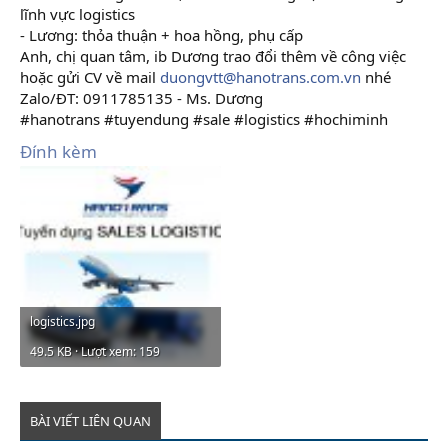
lĩnh vực logistics
- Lương: thỏa thuận + hoa hồng, phụ cấp
Anh, chị quan tâm, ib Dương trao đổi thêm về công việc
hoặc gửi CV về mail
duongvtt@hanotrans.com.vn
nhé
Zalo/ĐT: 0911785135 - Ms. Dương
#hanotrans #tuyendung #sale #logistics #hochiminh
Đính kèm
logistics.jpg
49.5 KB · Lượt xem: 159
BÀI VIẾT LIÊN QUAN