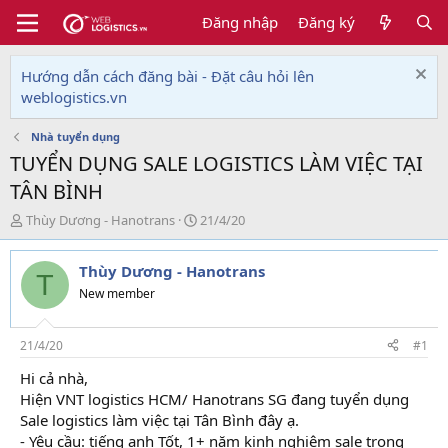
Đăng nhập
Đăng ký
Hướng dẫn cách đăng bài - Đặt câu hỏi lên
weblogistics.vn
Nhà tuyển dụng
TUYỂN DỤNG SALE LOGISTICS LÀM VIỆC TẠI
TÂN BÌNH
T
N
Thùy Dương - Hanotrans
21/4/20
h
g
r
à
Thùy Dương - Hanotrans
e
y
T
a
g
New member
d
ử
s
i
t
21/4/20
#1
a
Hi cả nhà,
r
Hiện VNT logistics HCM/ Hanotrans SG đang tuyển dụng
t
e
Sale logistics làm việc tại Tân Bình đây ạ.
r
- Yêu cầu: tiếng anh Tốt, 1+ năm kinh nghiệm sale trong