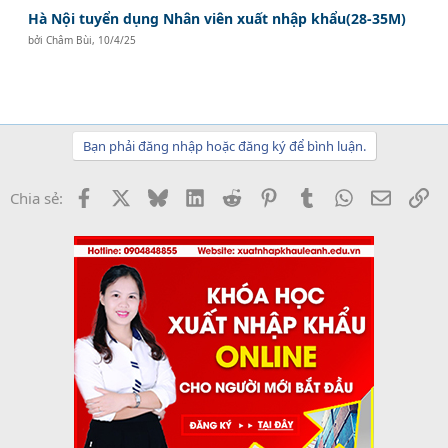
Hà Nội tuyển dụng Nhân viên xuất nhập khẩu(28-35M)
bởi
Châm Bùi
,
10/4/25
Bạn phải đăng nhập hoặc đăng ký để bình luận.
Facebook
X
Bluesky
LinkedIn
Reddit
Pinterest
Tumblr
WhatsApp
Email
Li
Chia sẻ: