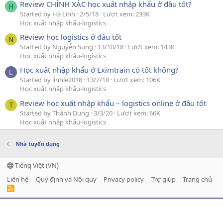
Review CHÍNH XÁC học xuất nhập khẩu ở đâu tốt?
H
Started by Hà Linh
2/5/18
Lượt xem: 233K
Học xuất nhập khẩu-logistics
Review học logistics ở đâu tốt
N
Started by Nguyễn Sung
13/10/18
Lượt xem: 143K
Học xuất nhập khẩu-logistics
Học xuất nhập khẩu ở Eximtrain có tốt không?
L
Started by linhle2018
13/7/18
Lượt xem: 106K
Học xuất nhập khẩu-logistics
Review học xuất nhập khẩu – logistics online ở đâu tốt
T
Started by Thành Dung
3/3/20
Lượt xem: 66K
Học xuất nhập khẩu-logistics
Nhà tuyển dụng
Tiếng Việt (VN)
Liên hệ
Quy định và Nội quy
Privacy policy
Trợ giúp
Trang chủ
R
S
S