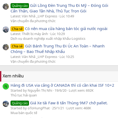
Gửi Lồng Đèn Trung Thu Đi Mỹ – Đóng Gói
Quảng cáo
Cẩn Thận, Giao Tận Nhà, Thủ Tục Trọn Gói
Latest: Văn Nhã _LHP Express
Lúc 10:49
Vận chuyển đa phương thức
Có nên mua cửa hàng bán tóc giả nước ngoài
Chia sẻ
Latest: Thiết bị máy ảnh
Lúc 10:29
Dịch vụ doanh nghiệp xuất nhập khẩu-Logistics
Gửi Bánh Trung Thu Đi Úc An Toàn – Nhanh
Chia sẻ
Chóng – Bao Thuế Nhập Khẩu
Latest: Văn Nhã _LHP Express
Lúc 10:25
Vận chuyển đa phương thức
Xem nhiều
Hàng đi USA via cảng ở CANADA thì có cần khai ISF 10+2
N
Started by Nguyễn Thị Nhi
19/6/20
Lượt xem: 692K
Thủ tục hải quan
Giá Xe tải Faw 8 tấn Thùng 9M7 chở pallet.
Quảng cáo
Started by oToHungPhat
25/1/21
Lượt xem: 468K
Mua bán quốc tế