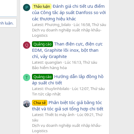
Đánh giá chi tiết ưu điểm
Thảo luận
P
của Công tắc áp suất Danfoss so với
các thương hiệu khác
nh luận.
Latest: Phương_bilalo
Lúc 16:58, Thứ sáu
Dịch vụ doanh nghiệp xuất nhập khẩu-
Logistics
Than điện cực, điện cực
Quảng cáo
Q
EDM, Graphite lõi inox, bột than
chì, vảy Graphite
Latest: quanglan
Lúc 16:13, Thứ sáu
Bảo hiểm hàng hóa
Hướng dẫn lắp đồng hồ
Quảng cáo
T
áp suất chi tiết
Latest: thuylinhbilalo
Lúc 12:07, Thứ sáu
Tin tức cập nhật
Phân biệt tóc giả bằng tóc
Chia sẻ
thật và tóc giả sợi tổng hợp chi tiết
Latest: Thiết bị máy ảnh
Lúc 09:21, Thứ
sáu
Dịch vụ doanh nghiệp xuất nhập khẩu-
Logistics