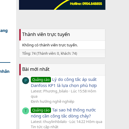
iang
Thành viên trực tuyến
Không có thành viên trực tuyến.
Tổng: 74 (Thành viên: 0, khách: 74)
Bài mới nhất
 nhân
Lý do công tắc áp suất
Quảng cáo
P
Danfoss KP1 là lựa chọn phù hợp
Latest: Phương_bilalo
Lúc 15:58 Hôm
qua
Định hướng nghề nghiệp
Tại sao hệ thống nước
Quảng cáo
T
nóng cần công tắc dòng chảy?
Latest: thuylinhbilalo
Lúc 14:22 Hôm qua
Tin tức cập nhật