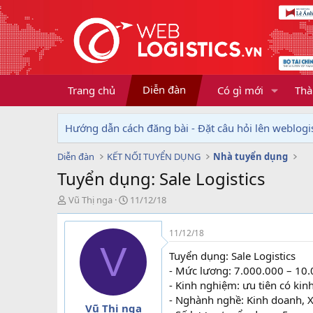
Diễn đàn
Trang chủ
Có gì mới
Thà
Hướng dẫn cách đăng bài - Đặt câu hỏi lên weblogis
Diễn đàn
KẾT NỐI TUYỂN DỤNG
Nhà tuyển dụng
Tuyển dụng: Sale Logistics
T
N
Vũ Thị nga
11/12/18
h
g
r
à
11/12/18
e
y
V
a
g
Tuyển dụng: Sale Logistics
d
ử
- Mức lương: 7.000.000 – 10
s
i
- Kinh nghiệm: ưu tiên có ki
t
- Nghành nghề: Kinh doanh, 
a
Vũ Thị nga
r