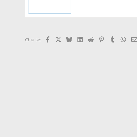
Facebook
X
Bluesky
LinkedIn
Reddit
Pinterest
Tumblr
What
Chia sẻ: