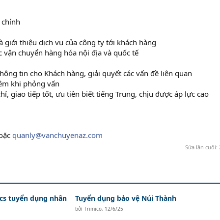
h chính
lừa đảo ở các trung tâm kế toán
giới thiệu dịch vụ của công ty tới khách hàng
c vận chuyển hàng hóa nội địa và quốc tế
thông tin cho Khách hàng, giải quyết các vấn đề liên quan
thêm khi phỏng vấn
ỉ, giao tiếp tốt, ưu tiên biết tiếng Trung, chịu được áp lực cao
oặc
quanly@vanchuyenaz.com
Sửa lần cuối:
ics tuyển dụng nhân
Tuyển dụng bảo vệ Núi Thành
bởi
Trimico
,
12/6/25