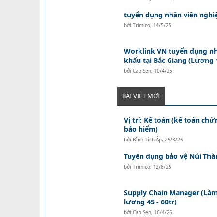
tuyển dụng nhân viên nghi
bởi
Trimico
,
14/5/25
Worklink VN tuyển dụng nh
khẩu tại Bắc Giang (Lương 1
bởi
Cao Sen
,
10/4/25
BÀI VIẾT MỚI
Vị trí: Kế toán (kế toán ch
bảo hiểm)
bởi
Bình Tích Áp
,
25/3/26
Tuyển dụng bảo vệ Núi Thà
bởi
Trimico
,
12/6/25
Supply Chain Manager (Làm 
lương 45 - 60tr)
bởi
Cao Sen
,
16/4/25