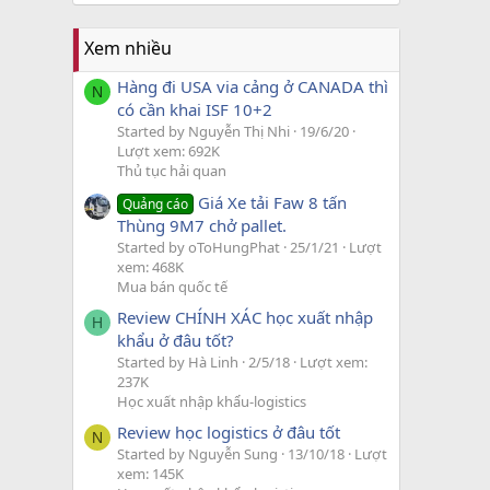
Xem nhiều
Hàng đi USA via cảng ở CANADA thì
N
có cần khai ISF 10+2
Started by Nguyễn Thị Nhi
19/6/20
Lượt xem: 692K
Thủ tục hải quan
Giá Xe tải Faw 8 tấn
Quảng cáo
Thùng 9M7 chở pallet.
Started by oToHungPhat
25/1/21
Lượt
xem: 468K
Mua bán quốc tế
Review CHÍNH XÁC học xuất nhập
H
khẩu ở đâu tốt?
Started by Hà Linh
2/5/18
Lượt xem:
237K
Học xuất nhập khẩu-logistics
Review học logistics ở đâu tốt
N
Started by Nguyễn Sung
13/10/18
Lượt
xem: 145K