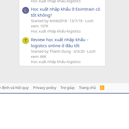
Học xuất nhập khẩu-logistics
Học xuất nhập khẩu ở Eximtrain có
L
tốt không?
Started by linhle2018
13/7/18
Lượt
xem: 107K
Học xuất nhập khẩu-logistics
Review học xuất nhập khẩu –
T
logistics online ở đâu tốt
Started by Thành Dung
3/3/20
Lượt
xem: 66K
Học xuất nhập khẩu-logistics
 định và Nội quy
Privacy policy
Trợ giúp
Trang chủ
R
S
S