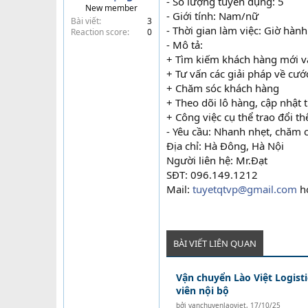
- Số lượng tuyển dụng: 5
New member
t
- Giới tính: Nam/nữ
Bài viết
3
e
- Thời gian làm việc: Giờ hàn
Reaction score
0
r
- Mô tả:
+ Tìm kiếm khách hàng mới và 
+ Tư vấn các giải pháp về cướ
+ Chăm sóc khách hàng
+ Theo dõi lô hàng, cập nhật 
+ Công việc cụ thể trao đổi 
- Yêu cầu: Nhanh nhẹt, chăm ch
Địa chỉ: Hà Đông, Hà Nội
Người liên hệ: Mr.Đạt
SĐT: 096.149.1212
Mail:
tuyetqtvp@gmail.com
h
BÀI VIẾT LIÊN QUAN
Vận chuyển Lào Việt Logist
viên nội bộ
bởi
vanchuyenlaoviet
,
17/10/25