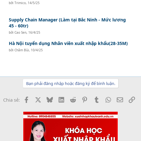
bởi
Trimico
,
14/5/25
Supply Chain Manager (Làm tại Bắc Ninh - Mức lương
45 - 60tr)
bởi
Cao Sen
,
16/4/25
Hà Nội tuyển dụng Nhân viên xuất nhập khẩu(28-35M)
bởi
Châm Bùi
,
10/4/25
Bạn phải đăng nhập hoặc đăng ký để bình luận.
Facebook
X
Bluesky
LinkedIn
Reddit
Pinterest
Tumblr
WhatsApp
Email
Li
Chia sẻ: