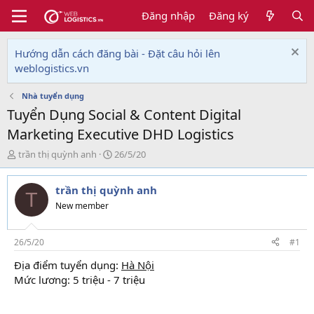
Đăng nhập
Đăng ký
Hướng dẫn cách đăng bài - Đặt câu hỏi lên
weblogistics.vn
Nhà tuyển dụng
Tuyển Dụng Social & Content Digital
Marketing Executive DHD Logistics
T
N
trần thị quỳnh anh
26/5/20
h
g
r
à
trần thị quỳnh anh
e
y
T
a
g
New member
d
ử
s
i
t
26/5/20
#1
a
Địa điểm tuyển dụng:
Hà Nội
r
Mức lương: 5 triệu - 7 triệu
t
e
r