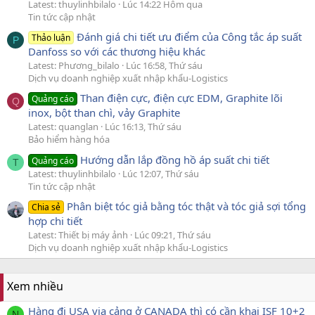
Latest: thuylinhbilalo
Lúc 14:22 Hôm qua
Tin tức cập nhật
Đánh giá chi tiết ưu điểm của Công tắc áp suất
Thảo luận
P
Danfoss so với các thương hiệu khác
Latest: Phương_bilalo
Lúc 16:58, Thứ sáu
Dịch vụ doanh nghiệp xuất nhập khẩu-Logistics
Than điện cực, điện cực EDM, Graphite lõi
Quảng cáo
Q
inox, bột than chì, vảy Graphite
Latest: quanglan
Lúc 16:13, Thứ sáu
Bảo hiểm hàng hóa
Hướng dẫn lắp đồng hồ áp suất chi tiết
Quảng cáo
T
Latest: thuylinhbilalo
Lúc 12:07, Thứ sáu
Tin tức cập nhật
Phân biệt tóc giả bằng tóc thật và tóc giả sợi tổng
Chia sẻ
hợp chi tiết
Latest: Thiết bị máy ảnh
Lúc 09:21, Thứ sáu
Dịch vụ doanh nghiệp xuất nhập khẩu-Logistics
Xem nhiều
Hàng đi USA via cảng ở CANADA thì có cần khai ISF 10+2
N