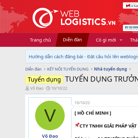
Diễn đàn
Trang chủ
Có gì mới
Thà
Hướng dẫn cách đăng bài - Đặt câu hỏi lên weblogis
Diễn đàn
KẾT NỐI TUYỂN DỤNG
Nhà tuyển dụng
TUYỂN DỤNG TRƯỞNG
Tuyển dụng
T
N
Võ Đạo
10/10/22
h
g
r
à
10/10/22
e
y
V
a
g
[ HỒ CHÍ MINH ]
d
ử
s
i
CTY TNHH GIẢI PHÁP VẬ
t
a
Võ Đạo
r