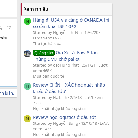
Xem nhiều
Hàng đi USA via cảng ở CANADA thì
N
có cần khai ISF 10+2
#2
Started by Nguyễn Thị Nhi
19/6/20
 nếu
Lượt xem: 692K
Thủ tục hải quan
Giá Xe tải Faw 8 tấn
Quảng cáo
Thùng 9M7 chở pallet.
Started by oToHungPhat
25/1/21
Lượt
xem: 468K
Mua bán quốc tế
Review CHÍNH XÁC học xuất nhập
H
khẩu ở đâu tốt?
nh luận.
Started by Hà Linh
2/5/18
Lượt xem:
233K
Học xuất nhập khẩu-logistics
Review học logistics ở đâu tốt
N
Started by Nguyễn Sung
13/10/18
Lượt
xem: 143K
Học xuất nhập khẩu-logistics