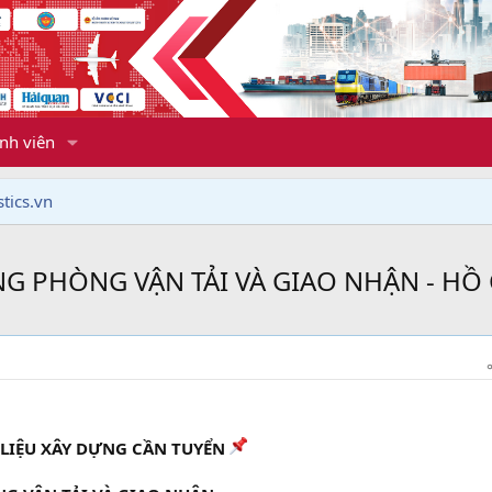
nh viên
tics.vn
 PHÒNG VẬN TẢI VÀ GIAO NHẬN - HỒ
T LIỆU XÂY DỰNG CẦN TUYỂN