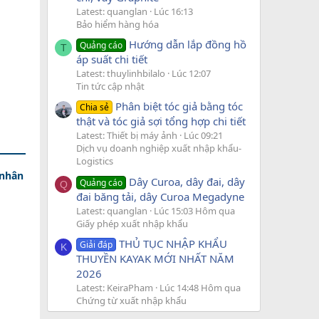
Latest: quanglan
Lúc 16:13
Bảo hiểm hàng hóa
Hướng dẫn lắp đồng hồ
Quảng cáo
T
áp suất chi tiết
Latest: thuylinhbilalo
Lúc 12:07
Tin tức cập nhật
Phân biệt tóc giả bằng tóc
Chia sẻ
thật và tóc giả sợi tổng hợp chi tiết
Latest: Thiết bị máy ảnh
Lúc 09:21
Dịch vụ doanh nghiệp xuất nhập khẩu-
Logistics
 nhân
Dây Curoa, dây đai, dây
Quảng cáo
Q
đai băng tải, dây Curoa Megadyne
Latest: quanglan
Lúc 15:03 Hôm qua
Giấy phép xuất nhập khẩu
THỦ TỤC NHẬP KHẨU
Giải đáp
K
THUYỀN KAYAK MỚI NHẤT NĂM
2026
Latest: KeiraPham
Lúc 14:48 Hôm qua
Chứng từ xuất nhập khẩu