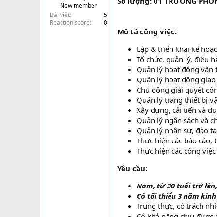
Số lượng: 01 TRƯỞNG PHÒ
New member
t
Bài viết
5
e
Reaction score
0
r
Mô tả công việc:
Lập & triển khai kế ho
Tổ chức, quản lý, điều
Quản lý hoạt động vận t
Quản lý hoạt động giao
Chủ động giải quyết côn
Quản lý trang thiết bị vậ
Xây dựng, cải tiến và d
Quản lý ngân sách và ch
Quản lý nhân sự, đào tạ
Thực hiện các báo cáo, t
Thực hiện các công việc
Yêu cầu:
Nam, từ 30 tuổi trở lên,
Có tối thiểu 3 năm kinh
Trung thực, có trách nh
Có khả năng chịu được á