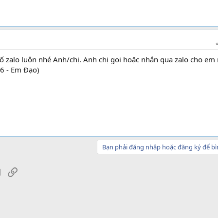
 số zalo luôn nhé Anh/chị. Anh chị gọi hoặc nhắn qua zalo cho em
36 - Em Đạo)
Bạn phải đăng nhập hoặc đăng ký để bì
sApp
Email
Link