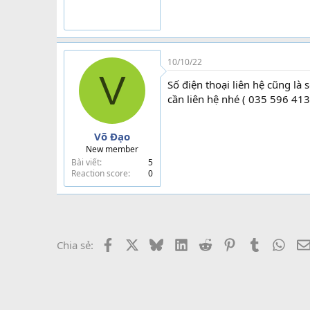
10/10/22
V
Số điện thoại liên hệ cũng là
cần liên hệ nhé ( 035 596 41
Võ Đạo
New member
Bài viết
5
Reaction score
0
Facebook
X
Bluesky
LinkedIn
Reddit
Pinterest
Tumblr
What
Chia sẻ: