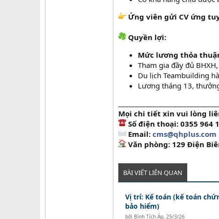
Ứng viên gửi CV ứng tu
Quyền lợi:
Mức lương thỏa thuận 
Tham gia đầy đủ BHXH, 
Du lịch Teambuilding h
Lương tháng 13, thưởng
_____________________________
Mọi chi tiết xin vui lòng liê
Số điện thoại: 0355 964 1
Email:
cms@qhplus.com
Văn phòng: 129 Điện Biên
BÀI VIẾT LIÊN QUAN
Vị trí: Kế toán (kế toán ch
bảo hiểm)
bởi
Bình Tích Áp
,
25/3/26