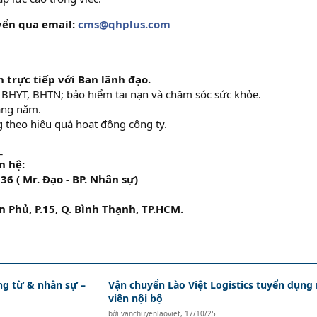
yển qua email:
cms@qhplus.com
trực tiếp với Ban lãnh đạo.
BHYT, BHTN; bảo hiểm tai nạn và chăm sóc sức khỏe.
àng năm.
 theo hiệu quả hoạt động công ty.
_
n hệ:
36 ( Mr. Đạo - BP. Nhân sự)
 Phủ, P.15, Q. Bình Thạnh, TP.HCM.
ứng từ & nhân sự –
Vận chuyển Lào Việt Logistics tuyển dụng
viên nội bộ
bởi
vanchuyenlaoviet
,
17/10/25