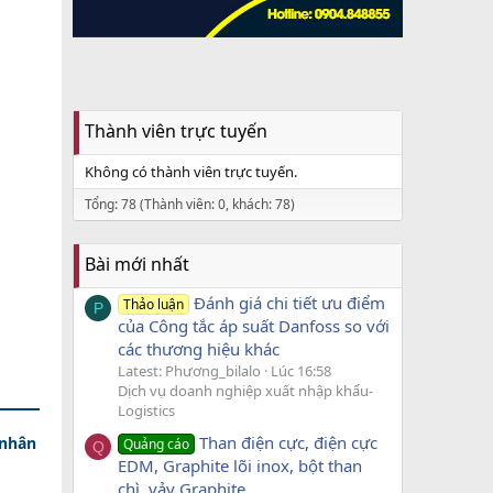
Thành viên trực tuyến
Không có thành viên trực tuyến.
Tổng: 78 (Thành viên: 0, khách: 78)
Bài mới nhất
Đánh giá chi tiết ưu điểm
Thảo luận
P
của Công tắc áp suất Danfoss so với
các thương hiệu khác
Latest: Phương_bilalo
Lúc 16:58
Dịch vụ doanh nghiệp xuất nhập khẩu-
Logistics
Than điện cực, điện cực
 nhân
Quảng cáo
Q
EDM, Graphite lõi inox, bột than
chì, vảy Graphite