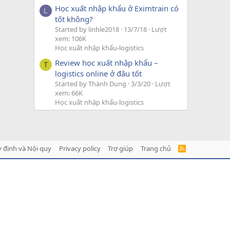
Học xuất nhập khẩu ở Eximtrain có
L
tốt không?
Started by linhle2018
13/7/18
Lượt
xem: 106K
Học xuất nhập khẩu-logistics
Review học xuất nhập khẩu –
T
logistics online ở đâu tốt
Started by Thành Dung
3/3/20
Lượt
xem: 66K
Học xuất nhập khẩu-logistics
 định và Nội quy
Privacy policy
Trợ giúp
Trang chủ
R
S
S