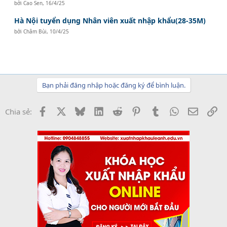
bởi
Cao Sen
,
16/4/25
Hà Nội tuyển dụng Nhân viên xuất nhập khẩu(28-35M)
bởi
Châm Bùi
,
10/4/25
Bạn phải đăng nhập hoặc đăng ký để bình luận.
Facebook
X
Bluesky
LinkedIn
Reddit
Pinterest
Tumblr
WhatsApp
Email
Li
Chia sẻ: