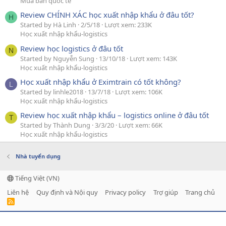
Mua bán quốc tế
Review CHÍNH XÁC học xuất nhập khẩu ở đâu tốt?
H
Started by Hà Linh
2/5/18
Lượt xem: 233K
Học xuất nhập khẩu-logistics
Review học logistics ở đâu tốt
N
Started by Nguyễn Sung
13/10/18
Lượt xem: 143K
Học xuất nhập khẩu-logistics
Học xuất nhập khẩu ở Eximtrain có tốt không?
L
Started by linhle2018
13/7/18
Lượt xem: 106K
Học xuất nhập khẩu-logistics
Review học xuất nhập khẩu – logistics online ở đâu tốt
T
Started by Thành Dung
3/3/20
Lượt xem: 66K
Học xuất nhập khẩu-logistics
Nhà tuyển dụng
Tiếng Việt (VN)
Liên hệ
Quy định và Nội quy
Privacy policy
Trợ giúp
Trang chủ
R
S
S