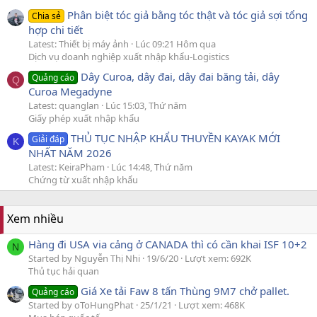
Phân biệt tóc giả bằng tóc thật và tóc giả sợi tổng
Chia sẻ
hợp chi tiết
Latest: Thiết bị máy ảnh
Lúc 09:21 Hôm qua
Dịch vụ doanh nghiệp xuất nhập khẩu-Logistics
Dây Curoa, dây đai, dây đai băng tải, dây
Quảng cáo
Q
Curoa Megadyne
Latest: quanglan
Lúc 15:03, Thứ năm
Giấy phép xuất nhập khẩu
THỦ TỤC NHẬP KHẨU THUYỀN KAYAK MỚI
Giải đáp
K
NHẤT NĂM 2026
Latest: KeiraPham
Lúc 14:48, Thứ năm
Chứng từ xuất nhập khẩu
Xem nhiều
Hàng đi USA via cảng ở CANADA thì có cần khai ISF 10+2
N
Started by Nguyễn Thị Nhi
19/6/20
Lượt xem: 692K
Thủ tục hải quan
Giá Xe tải Faw 8 tấn Thùng 9M7 chở pallet.
Quảng cáo
Started by oToHungPhat
25/1/21
Lượt xem: 468K