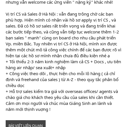
nhưng vẫn welcome các ứng viên " nặng ký" khác nhé!
Vị trí CS và Sales ở Hà Nội : vẫn đang trông chờ các bạn
phù hợp. Hiện mình có nhận vài hồ sơ apply vị trí CS , và
sales. Đã có hồ sơ sales rất triển vọng và đang triển khai
các bước tiếp theo, và cũng vẫn tiếp tục welcone thêm 1-2
bạn sales " mạnh" cùng on board cho nhu cầu phát triển
Vp. miền Bắc. Tuy nhiên vị trí CS ở Hà Nội, mình xin được
thêm một chút mô tả công việc chính để các bạn đươc rõ vì
hiện tại các hồ sơ mình nhận chưa đủ điều kiện nhé ạ
+ Tối thiểu 2-3 năm kinh nghiệm làm cả CS + Docs , ưu tiên
hàng air nhập/ sea xuất+ nhập
+ Công việc theo dõi , thực hiện cho mỗi lô hàng ( cả chỉ
định và freehand của sales ) từ A-Z - theo quy tắc phân bổ
chiều dọc
học xuất nhập khẩu ở đâu
+ Hỗ trợ sales kiểm tra giá với overseas offices/ agents và
chào giá cho khách theo yêu cầu của sales khi cần thiết.
Cảm ơn mọi người và chúc mùa Giáng Sinh an lành và
năm mới thịnh vuợng !
BÀI VIẾT LIÊN QUAN