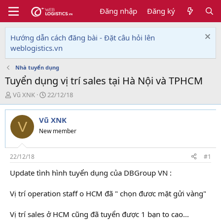
Đăng nhập
Đăng ký
Hướng dẫn cách đăng bài - Đặt câu hỏi lên
weblogistics.vn
Nhà tuyển dụng
Tuyển dụng vị trí sales tại Hà Nội và TPHCM
T
N
Vũ XNK
22/12/18
h
g
r
à
Vũ XNK
e
y
V
a
g
New member
d
ử
s
i
t
22/12/18
#1
a
Update tình hình tuyển dụng của DBGroup VN :
r
t
e
Vị trí operation staff o HCM đã " chọn đươc mặt gửi vàng"
r
Vị trí sales ở HCM cũng đã tuyển được 1 bạn to cao...