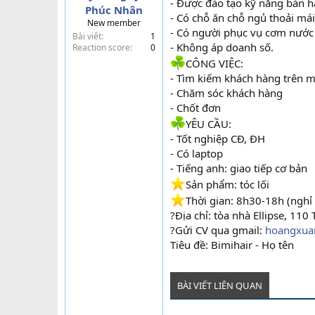
- Được đào tạo kỹ năng bán 
Phúc Nhân
t
- Có chỗ ăn chỗ ngủ thoải mái
New member
e
- Có người phục vụ cơm nước
Bài viết
1
r
- Không áp doanh số.
Reaction score
0
CÔNG VIỆC:
- Tìm kiếm khách hàng trên mạ
- Chăm sóc khách hàng
- Chốt đơn
YÊU CẦU:
- Tốt nghiệp CĐ, ĐH
- Có laptop
- Tiếng anh: giao tiếp cơ bản
️Sản phẩm: tóc lối
️Thời gian: 8h30-18h (nghỉ 
?Địa chỉ: tòa nhà Ellipse, 11
?Gửi CV qua gmail:
hoangxua
Tiêu đề: Bimihair - Họ tên
BÀI VIẾT LIÊN QUAN