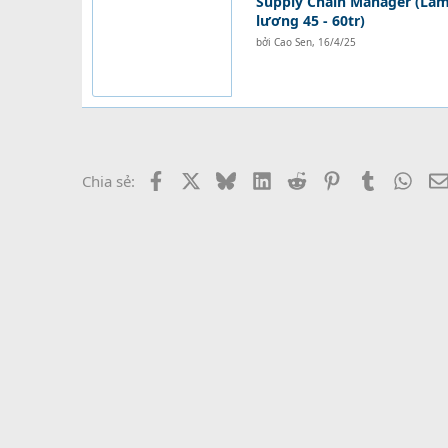
Supply Chain Manager (Làm 
lương 45 - 60tr)
bởi
Cao Sen
,
16/4/25
Facebook
X
Bluesky
LinkedIn
Reddit
Pinterest
Tumblr
What
Chia sẻ: