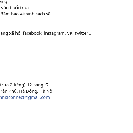
hàng
 vào buổi trưa
 đảm bảo vệ sinh sạch sẽ
ng xã hội facebook, instagram, VK, twitter...
trưa 2 tiếng), t2-sáng t7
0 Trần Phú, Hà Đông, Hà Nội
nhr.iconnect@gmail.com