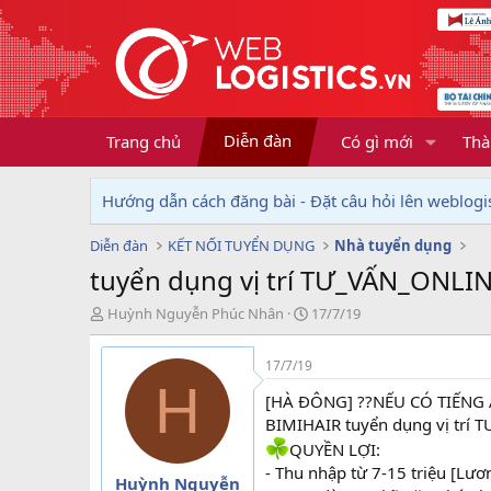
Diễn đàn
Trang chủ
Có gì mới
Thà
Hướng dẫn cách đăng bài - Đặt câu hỏi lên weblogis
Diễn đàn
KẾT NỐI TUYỂN DỤNG
Nhà tuyển dụng
tuyển dụng vị trí TƯ_VẤN_ON
T
N
Huỳnh Nguyễn Phúc Nhân
17/7/19
h
g
r
à
17/7/19
e
y
H
a
g
[HÀ ĐÔNG] ??NẾU CÓ TIẾNG
d
ử
BIMIHAIR tuyển dụng vị tr
s
i
QUYỀN LỢI:
t
a
- Thu nhập từ 7-15 triệu [Lư
Huỳnh Nguyễn
r