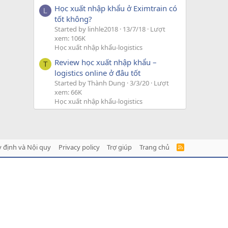
Học xuất nhập khẩu ở Eximtrain có
L
tốt không?
Started by linhle2018
13/7/18
Lượt
xem: 106K
Học xuất nhập khẩu-logistics
Review học xuất nhập khẩu –
T
logistics online ở đâu tốt
Started by Thành Dung
3/3/20
Lượt
xem: 66K
Học xuất nhập khẩu-logistics
 định và Nội quy
Privacy policy
Trợ giúp
Trang chủ
R
S
S