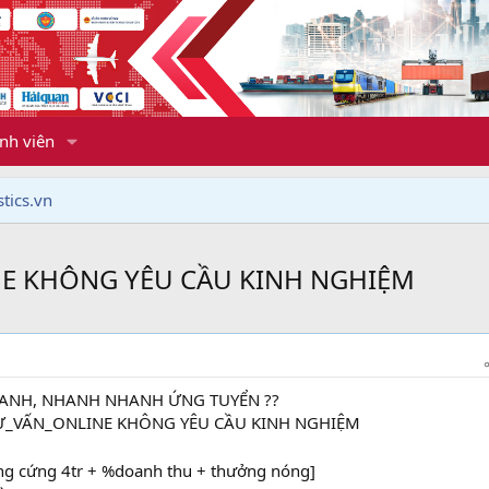
nh viên
tics.vn
LINE KHÔNG YÊU CẦU KINH NGHIỆM
 ANH, NHANH NHANH ỨNG TUYỂN ??
í TƯ_VẤN_ONLINE KHÔNG YÊU CẦU KINH NGHIỆM
ơng cứng 4tr + %doanh thu + thưởng nóng]