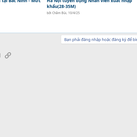
tại Bắc Ninh - Mức
Hà Nội tuyển dụng Nhân viên xuất nhập
khẩu(28-35M)
bởi
Châm Bùi
,
10/4/25
Bạn phải đăng nhập hoặc đăng ký để bì
sApp
Email
Link