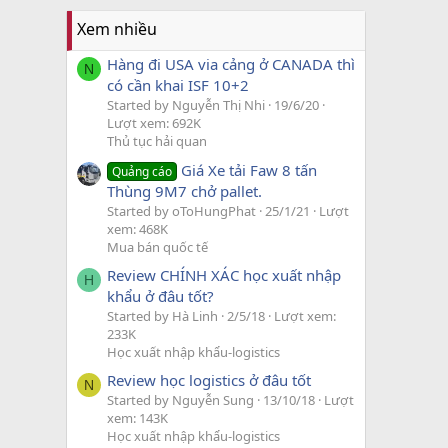
Xem nhiều
Hàng đi USA via cảng ở CANADA thì
N
có cần khai ISF 10+2
Started by Nguyễn Thị Nhi
19/6/20
Lượt xem: 692K
Thủ tục hải quan
Giá Xe tải Faw 8 tấn
Quảng cáo
Thùng 9M7 chở pallet.
Started by oToHungPhat
25/1/21
Lượt
xem: 468K
Mua bán quốc tế
Review CHÍNH XÁC học xuất nhập
H
khẩu ở đâu tốt?
Started by Hà Linh
2/5/18
Lượt xem:
233K
Học xuất nhập khẩu-logistics
Review học logistics ở đâu tốt
N
Started by Nguyễn Sung
13/10/18
Lượt
xem: 143K
Học xuất nhập khẩu-logistics