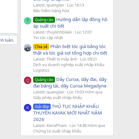
Latest: quanglan
Lúc 16:13
Bảo hiểm hàng hóa
Hướng dẫn lắp đồng hồ
Quảng cáo
T
áp suất chi tiết
Latest: thuylinhbilalo
Lúc 12:07
Tin tức cập nhật
nh luận.
Phân biệt tóc giả bằng tóc
Chia sẻ
thật và tóc giả sợi tổng hợp chi tiết
Latest: Thiết bị máy ảnh
Lúc 09:21
Dịch vụ doanh nghiệp xuất nhập khẩu-
Logistics
Dây Curoa, dây đai, dây
Quảng cáo
Q
đai băng tải, dây Curoa Megadyne
Latest: quanglan
Lúc 15:03 Hôm qua
Giấy phép xuất nhập khẩu
THỦ TỤC NHẬP KHẨU
Giải đáp
K
THUYỀN KAYAK MỚI NHẤT NĂM
2026
Latest: KeiraPham
Lúc 14:48 Hôm qua
Chứng từ xuất nhập khẩu