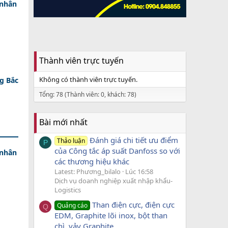
 nhân
Thành viên trực tuyến
Không có thành viên trực tuyến.
g Bắc
Tổng: 78 (Thành viên: 0, khách: 78)
Bài mới nhất
Đánh giá chi tiết ưu điểm
Thảo luận
P
của Công tắc áp suất Danfoss so với
 nhân
các thương hiệu khác
Latest: Phương_bilalo
Lúc 16:58
Dịch vụ doanh nghiệp xuất nhập khẩu-
Logistics
Than điện cực, điện cực
Quảng cáo
Q
EDM, Graphite lõi inox, bột than
chì, vảy Graphite