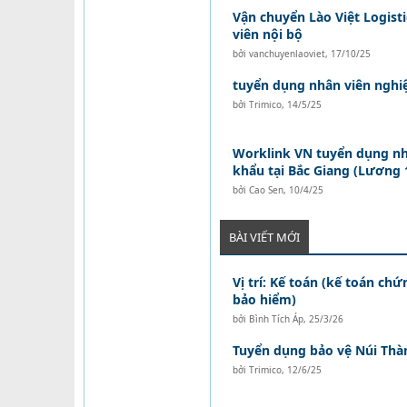
Vận chuyển Lào Việt Logist
viên nội bộ
bởi
vanchuyenlaoviet
,
17/10/25
tuyển dụng nhân viên nghi
bởi
Trimico
,
14/5/25
Worklink VN tuyển dụng nh
khẩu tại Bắc Giang (Lương 1
bởi
Cao Sen
,
10/4/25
BÀI VIẾT MỚI
Vị trí: Kế toán (kế toán ch
bảo hiểm)
bởi
Bình Tích Áp
,
25/3/26
Tuyển dụng bảo vệ Núi Thà
bởi
Trimico
,
12/6/25