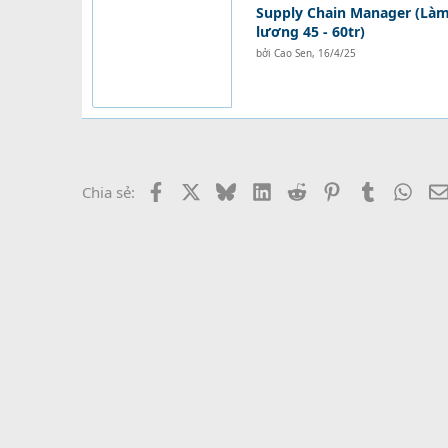
Supply Chain Manager (Làm 
lương 45 - 60tr)
bởi
Cao Sen
,
16/4/25
Facebook
X
Bluesky
LinkedIn
Reddit
Pinterest
Tumblr
What
Chia sẻ: