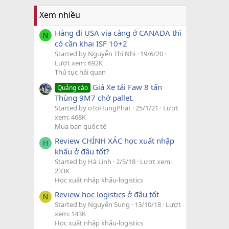
Xem nhiều
Hàng đi USA via cảng ở CANADA thì
N
có cần khai ISF 10+2
Started by Nguyễn Thị Nhi
19/6/20
Lượt xem: 692K
Thủ tục hải quan
Giá Xe tải Faw 8 tấn
Quảng cáo
Thùng 9M7 chở pallet.
Started by oToHungPhat
25/1/21
Lượt
xem: 468K
Mua bán quốc tế
Review CHÍNH XÁC học xuất nhập
H
khẩu ở đâu tốt?
Started by Hà Linh
2/5/18
Lượt xem:
233K
Học xuất nhập khẩu-logistics
Review học logistics ở đâu tốt
N
Started by Nguyễn Sung
13/10/18
Lượt
xem: 143K
Học xuất nhập khẩu-logistics