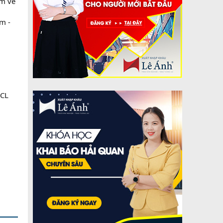
ệm về
m -
LCL