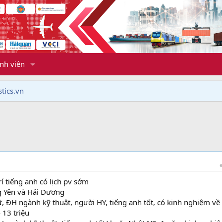
nh viên
tics.vn
rí tiếng anh có lịch pv sớm
g Yên và Hải Dương
 ĐH ngành kỹ thuật, người HY, tiếng anh tốt, có kinh nghiệm về
 13 triệu