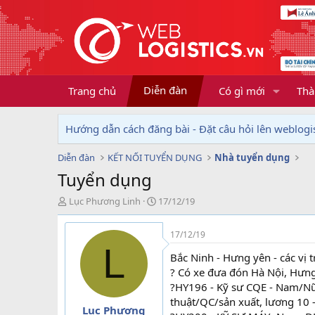
Diễn đàn
Trang chủ
Có gì mới
Thà
Hướng dẫn cách đăng bài - Đặt câu hỏi lên weblogis
Diễn đàn
KẾT NỐI TUYỂN DỤNG
Nhà tuyển dụng
Tuyển dụng
T
N
Lục Phương Linh
17/12/19
h
g
r
à
17/12/19
e
y
L
a
g
Bắc Ninh - Hưng yên - các vị t
d
ử
? Có xe đưa đón Hà Nội, Hưn
s
i
?HY196 - Kỹ sư CQE - Nam/Nữ,
t
thuật/QC/sản xuất, lương 10 -
a
Lục Phương
r