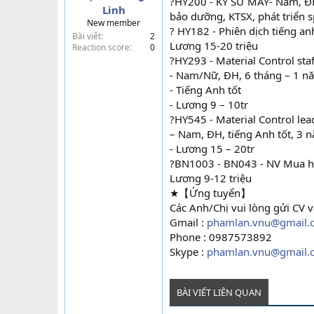
?HY200 - KỸ SƯ MÁY- Nam, ĐH
Linh
t
bảo dưỡng, KTSX, phát triển 
New member
e
? HY182 - Phiên dịch tiếng an
Bài viết
2
r
Lương 15-20 triệu
Reaction score
0
?HY293 - Material Control staf
- Nam/Nữ, ĐH, 6 tháng – 1 n
- Tiếng Anh tốt
- Lương 9 – 10tr
?HY545 - Material Control lea
– Nam, ĐH, tiếng Anh tốt, 3 
- Lương 15 – 20tr
?BN1003 - BN043 - NV Mua hàn
Lương 9-12 triệu
★【Ứng tuyển】
Các Anh/Chị vui lòng gửi CV v
Gmail :
phamlan.vnu@gmail.
Phone : 0987573892
Skype :
phamlan.vnu@gmail.
BÀI VIẾT LIÊN QUAN