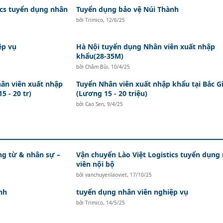
ics tuyển dụng nhân
Tuyển dụng bảo vệ Núi Thành
bởi
Trimico
,
12/6/25
ệp vụ
Hà Nội tuyển dụng Nhân viên xuất nhập
khẩu(28-35M)
bởi
Châm Bùi
,
10/4/25
ân viên xuất nhập
Tuyển Nhân viên xuất nhập khẩu tại Bắc G
5 - 20 tr)
(Lương 15 - 20 triệu)
bởi
Cao Sen
,
9/4/25
ứng từ & nhân sự –
Vận chuyển Lào Việt Logistics tuyển dụng
viên nội bộ
bởi
vanchuyenlaoviet
,
17/10/25
nh
tuyển dụng nhân viên nghiệp vụ
bởi
Trimico
,
14/5/25