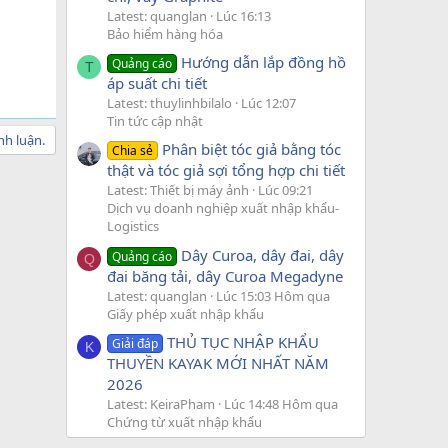
Latest: quanglan
Lúc 16:13
Bảo hiểm hàng hóa
Hướng dẫn lắp đồng hồ
Quảng cáo
T
áp suất chi tiết
Latest: thuylinhbilalo
Lúc 12:07
Tin tức cập nhật
nh luận.
Phân biệt tóc giả bằng tóc
Chia sẻ
thật và tóc giả sợi tổng hợp chi tiết
Latest: Thiết bị máy ảnh
Lúc 09:21
Dịch vụ doanh nghiệp xuất nhập khẩu-
Logistics
Dây Curoa, dây đai, dây
Quảng cáo
Q
đai băng tải, dây Curoa Megadyne
Latest: quanglan
Lúc 15:03 Hôm qua
Giấy phép xuất nhập khẩu
THỦ TỤC NHẬP KHẨU
Giải đáp
K
THUYỀN KAYAK MỚI NHẤT NĂM
2026
Latest: KeiraPham
Lúc 14:48 Hôm qua
Chứng từ xuất nhập khẩu