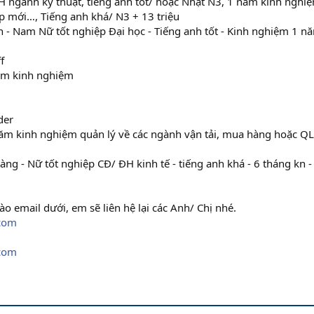
 ngành kỹ thuật, tiếng anh tốt/ hoặc Nhật N3, 1 năm kinh nghi
sp mới…, Tiếng anh khá/ N3 + 13 triệu
h - Nam Nữ tốt nghiệp Đại học - Tiếng anh tốt - Kinh nghiệm 1 nă
f
ăm kinh nghiệm
der
năm kinh nghiệm quản lý về các ngành vận tải, mua hàng hoặc Q
g - Nữ tốt nghiệp CĐ/ ĐH kinh tế - tiếng anh khá - 6 tháng kn -
ào email dưới, em sẽ liên hệ lại các Anh/ Chị nhé.
com
com