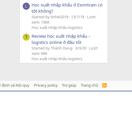
Học xuất nhập khẩu ở Eximtrain có
L
tốt không?
Started by linhle2018
13/7/18
Lượt
xem: 106K
Học xuất nhập khẩu-logistics
Review học xuất nhập khẩu –
T
logistics online ở đâu tốt
Started by Thành Dung
3/3/20
Lượt
xem: 66K
Học xuất nhập khẩu-logistics
 định và Nội quy
Privacy policy
Trợ giúp
Trang chủ
R
S
S