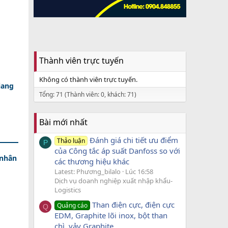
Thành viên trực tuyến
Không có thành viên trực tuyến.
iang
Tổng: 71 (Thành viên: 0, khách: 71)
Bài mới nhất
Đánh giá chi tiết ưu điểm
Thảo luận
P
của Công tắc áp suất Danfoss so với
 nhân
các thương hiệu khác
Latest: Phương_bilalo
Lúc 16:58
Dịch vụ doanh nghiệp xuất nhập khẩu-
Logistics
Than điện cực, điện cực
Quảng cáo
Q
EDM, Graphite lõi inox, bột than
chì, vảy Graphite