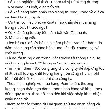
+ Có kinh nghiệm tối thiểu 1 năm tại vị trí tương đương.
+ Nói năng lưu loát, giao tiếp tốt.
+ Có khả năng đàm phán cao trong thương lượng về giá cả
và điều khoản hợp đồng.
+ Ưu tiên có hiểu biết về Xuất nhập khẩu để mua hàng
trong nước và nước ngoài
+ Có khả năng tư duy tốt, nắm bắt vấn đề nhanh.
2. Mô tả công việc:
- Liên hệ NCC để lấy báo giá, đàm phán, trao đổi thông tin,
đảm bảo cung cấp hàng hóa đúng tiến độ, chủng loại và
chất lượng.
- Là người trung gian trong việc truyền tải thông tin giữa
nội bộ công ty và NCC trong nước và nước ngoài.
- Tìm kiếm thêm NCC cung ứng cho công ty để đáp ứng tốt
nhất về số lượng, chất lượng hàng hóa cũng như chi phí
tốt nhất để tiết kiệm chi phí cho công ty.
- Thực hiện nghiệp vụ mua hàng: Đàm phán, thương
lượng, soạn thảo hợp đồng, thông báo hàng về kho...theo
đúng quy trình, theo dõi cho đến khi việc nhập kho/ nhập
khẩu hoàn tất.
- Kiểm soát các chứng từ Hải quan, thủ tục nhận hàng và
liên hệ với các cơ quan liên quan khác (nếu cần hoặc phát