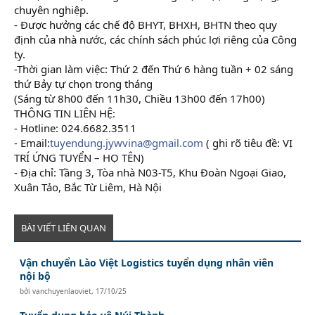
chuyên nghiệp.
- Được hưởng các chế độ BHYT, BHXH, BHTN theo quy
định của nhà nước, các chính sách phúc lợi riêng của Công
ty.
-Thời gian làm việc: Thứ 2 đến Thứ 6 hàng tuần + 02 sáng
thứ Bảy tự chọn trong tháng
(Sáng từ 8h00 đến 11h30, Chiều 13h00 đến 17h00)
THÔNG TIN LIÊN HỆ:
- Hotline: 024.6682.3511
- Email:
tuyendung.jywvina@gmail.com
( ghi rõ tiêu đề: VỊ
TRÍ ỨNG TUYỂN – HỌ TÊN)
- Địa chỉ: Tầng 3, Tòa nhà N03-T5, Khu Đoàn Ngoại Giao,
Xuân Tảo, Bắc Từ Liêm, Hà Nội
BÀI VIẾT LIÊN QUAN
Vận chuyển Lào Việt Logistics tuyển dụng nhân viên
nội bộ
bởi
vanchuyenlaoviet
,
17/10/25