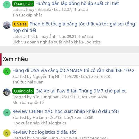
Hướng dẫn lắp đồng hồ áp suất chi tiết
Quảng cáo
T
Latest: thuylinhbilalo
Lúc 12:07, Thứ sáu
Tin tức cập nhật
Phân biệt tóc giả bằng tóc thật và tóc giả sợi tổng
Chia sẻ
hợp chi tiết
Latest: Thiết bị máy ảnh
Lúc 09:21, Thứ sáu
Dịch vụ doanh nghiệp xuất nhập khẩu-Logistics
Xem nhiều
Hàng đi USA via cảng ở CANADA thì có cần khai ISF 10+2
N
Started by Nguyễn Thị Nhi
19/6/20
Lượt xem: 692K
Thủ tục hải quan
Giá Xe tải Faw 8 tấn Thùng 9M7 chở pallet.
Quảng cáo
Started by oToHungPhat
25/1/21
Lượt xem: 468K
Mua bán quốc tế
Review CHÍNH XÁC học xuất nhập khẩu ở đâu tốt?
H
Started by Hà Linh
2/5/18
Lượt xem: 236K
Học xuất nhập khẩu-logistics
Review học logistics ở đâu tốt
N
Started by Nguyễn Sung
13/10/18
Lượt xem: 144K