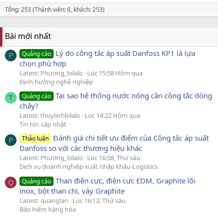
Tổng: 253 (Thành viên: 0, khách: 253)
Bài mới nhất
Lý do công tắc áp suất Danfoss KP1 là lựa
Quảng cáo
P
chọn phù hợp
Latest: Phương_bilalo
Lúc 15:58 Hôm qua
Định hướng nghề nghiệp
Tại sao hệ thống nước nóng cần công tắc dòng
Quảng cáo
T
chảy?
Latest: thuylinhbilalo
Lúc 14:22 Hôm qua
Tin tức cập nhật
Đánh giá chi tiết ưu điểm của Công tắc áp suất
Thảo luận
P
Danfoss so với các thương hiệu khác
Latest: Phương_bilalo
Lúc 16:58, Thứ sáu
Dịch vụ doanh nghiệp xuất nhập khẩu-Logistics
Than điện cực, điện cực EDM, Graphite lõi
Quảng cáo
Q
inox, bột than chì, vảy Graphite
Latest: quanglan
Lúc 16:13, Thứ sáu
Bảo hiểm hàng hóa