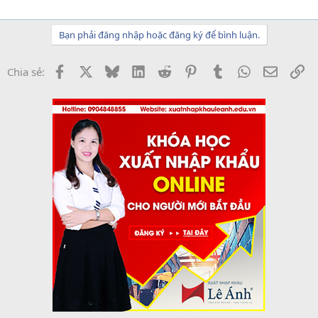
Bạn phải đăng nhập hoặc đăng ký để bình luận.
Facebook
X
Bluesky
LinkedIn
Reddit
Pinterest
Tumblr
WhatsApp
Email
Li
Chia sẻ: