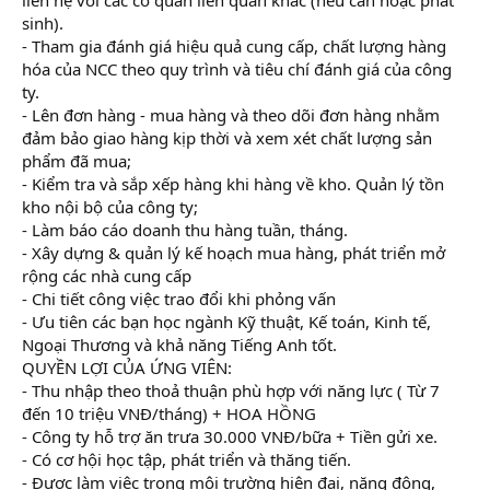
sinh).
- Tham gia đánh giá hiệu quả cung cấp, chất lượng hàng
hóa của NCC theo quy trình và tiêu chí đánh giá của công
ty.
- Lên đơn hàng - mua hàng và theo dõi đơn hàng nhằm
đảm bảo giao hàng kịp thời và xem xét chất lượng sản
phẩm đã mua;
- Kiểm tra và sắp xếp hàng khi hàng về kho. Quản lý tồn
kho nội bộ của công ty;
- Làm báo cáo doanh thu hàng tuần, tháng.
- Xây dựng & quản lý kế hoạch mua hàng, phát triển mở
rộng các nhà cung cấp
- Chi tiết công việc trao đổi khi phỏng vấn
- Ưu tiên các bạn học ngành Kỹ thuật, Kế toán, Kinh tế,
Ngoại Thương và khả năng Tiếng Anh tốt.
QUYỀN LỢI CỦA ỨNG VIÊN:
- Thu nhập theo thoả thuận phù hợp với năng lực ( Từ 7
đến 10 triệu VNĐ/tháng) + HOA HỒNG
- Công ty hỗ trợ ăn trưa 30.000 VNĐ/bữa + Tiền gửi xe.
- Có cơ hội học tập, phát triển và thăng tiến.
- Được làm việc trong môi trường hiện đại, năng động,