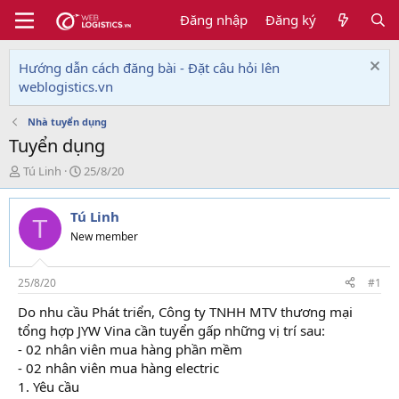
Đăng nhập
Đăng ký
Hướng dẫn cách đăng bài - Đặt câu hỏi lên
weblogistics.vn
Nhà tuyển dụng
Tuyển dụng
T
N
Tú Linh
25/8/20
h
g
r
à
Tú Linh
e
y
T
a
g
New member
d
ử
s
i
t
25/8/20
#1
a
Do nhu cầu Phát triển, Công ty TNHH MTV thương mại
r
tổng hợp JYW Vina cần tuyển gấp những vị trí sau:
t
e
- 02 nhân viên mua hàng phần mềm
r
- 02 nhân viên mua hàng electric
1. Yêu cầu