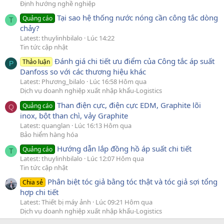
Định hướng nghề nghiệp
Tại sao hệ thống nước nóng cần công tắc dòng
Quảng cáo
T
chảy?
Latest: thuylinhbilalo
Lúc 14:22
Tin tức cập nhật
Đánh giá chi tiết ưu điểm của Công tắc áp suất
Thảo luận
P
Danfoss so với các thương hiệu khác
Latest: Phương_bilalo
Lúc 16:58 Hôm qua
Dịch vụ doanh nghiệp xuất nhập khẩu-Logistics
Than điện cực, điện cực EDM, Graphite lõi
Quảng cáo
Q
inox, bột than chì, vảy Graphite
Latest: quanglan
Lúc 16:13 Hôm qua
Bảo hiểm hàng hóa
Hướng dẫn lắp đồng hồ áp suất chi tiết
Quảng cáo
T
Latest: thuylinhbilalo
Lúc 12:07 Hôm qua
Tin tức cập nhật
Phân biệt tóc giả bằng tóc thật và tóc giả sợi tổng
Chia sẻ
hợp chi tiết
Latest: Thiết bị máy ảnh
Lúc 09:21 Hôm qua
Dịch vụ doanh nghiệp xuất nhập khẩu-Logistics