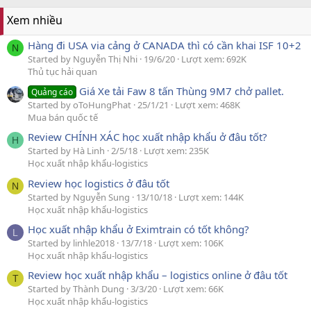
Xem nhiều
Hàng đi USA via cảng ở CANADA thì có cần khai ISF 10+2
N
Started by Nguyễn Thị Nhi
19/6/20
Lượt xem: 692K
Thủ tục hải quan
Giá Xe tải Faw 8 tấn Thùng 9M7 chở pallet.
Quảng cáo
Started by oToHungPhat
25/1/21
Lượt xem: 468K
Mua bán quốc tế
Review CHÍNH XÁC học xuất nhập khẩu ở đâu tốt?
H
Started by Hà Linh
2/5/18
Lượt xem: 235K
Học xuất nhập khẩu-logistics
Review học logistics ở đâu tốt
N
Started by Nguyễn Sung
13/10/18
Lượt xem: 144K
Học xuất nhập khẩu-logistics
Học xuất nhập khẩu ở Eximtrain có tốt không?
L
Started by linhle2018
13/7/18
Lượt xem: 106K
Học xuất nhập khẩu-logistics
Review học xuất nhập khẩu – logistics online ở đâu tốt
T
Started by Thành Dung
3/3/20
Lượt xem: 66K
Học xuất nhập khẩu-logistics