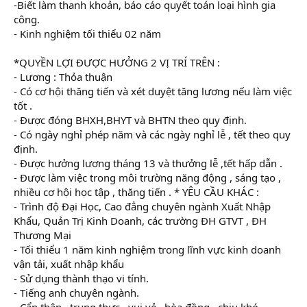
-Biết làm thanh khoản, báo cáo quyết toán loại hình gia
công.
- Kinh nghiệm tối thiểu 02 năm
*QUYỀN LỢI ĐƯỢC HƯỞNG 2 VỊ TRÍ TRÊN :
- Lương : Thỏa thuận
- Có cơ hội thăng tiến và xét duyệt tăng lương nếu làm việc
tốt .
- Được đóng BHXH,BHYT và BHTN theo quy định.
- Có ngày nghỉ phép năm và các ngày nghỉ lễ , tết theo quy
định.
- Được hưởng lương tháng 13 và thưởng lễ ,tết hấp dẫn .
- Được làm việc trong môi trường năng động , sáng tạo ,
nhiều cơ hội học tập , thăng tiến . * YÊU CẦU KHÁC :
- Trình độ Đại Học, Cao đẳng chuyên ngành Xuất Nhập
Khẩu, Quản Trị Kinh Doanh, các trường ĐH GTVT , ĐH
Thương Mại
- Tối thiểu 1 năm kinh nghiệm trong lĩnh vực kinh doanh
vận tải, xuất nhập khẩu
- Sử dụng thành thạo vi tính.
- Tiếng anh chuyên ngành.
- Cẩn thận , trung thực , vui vẻ , hòa đồng , chịu khó.