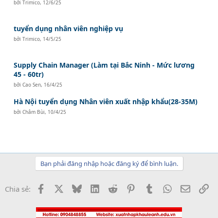
bởi
Trimico
,
12/6/25
tuyển dụng nhân viên nghiệp vụ
bởi
Trimico
,
14/5/25
Supply Chain Manager (Làm tại Bắc Ninh - Mức lương
45 - 60tr)
bởi
Cao Sen
,
16/4/25
Hà Nội tuyển dụng Nhân viên xuất nhập khẩu(28-35M)
bởi
Châm Bùi
,
10/4/25
Bạn phải đăng nhập hoặc đăng ký để bình luận.
Facebook
X
Bluesky
LinkedIn
Reddit
Pinterest
Tumblr
WhatsApp
Email
Li
Chia sẻ: