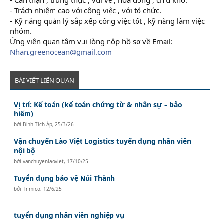
- Trách nhiệm cao với công việc , với tổ chức.
- Kỹ năng quản lý sắp xếp công việc tốt , kỹ năng làm việc
nhóm.
Ứng viên quan tâm vui lòng nộp hồ sơ về Email:
Nhan.greenocean@gmail.com
BÀI VIẾT LIÊN QUAN
Vị trí: Kế toán (kế toán chứng từ & nhân sự – bảo
hiểm)
bởi
Bình Tích Áp
,
25/3/26
Vận chuyển Lào Việt Logistics tuyển dụng nhân viên
nội bộ
bởi
vanchuyenlaoviet
,
17/10/25
Tuyển dụng bảo vệ Núi Thành
bởi
Trimico
,
12/6/25
tuyển dụng nhân viên nghiệp vụ