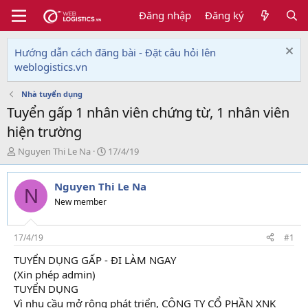
Đăng nhập
Đăng ký
Hướng dẫn cách đăng bài - Đặt câu hỏi lên
weblogistics.vn
Nhà tuyển dụng
Tuyển gấp 1 nhân viên chứng từ, 1 nhân viên
hiện trường
T
N
Nguyen Thi Le Na
17/4/19
h
g
r
à
Nguyen Thi Le Na
e
y
N
a
g
New member
d
ử
s
i
t
17/4/19
#1
a
TUYỂN DỤNG GẤP - ĐI LÀM NGAY
r
(Xin phép admin)
t
e
TUYỂN DỤNG
r
Vì nhu cầu mở rộng phát triển, CÔNG TY CỔ PHẦN XNK