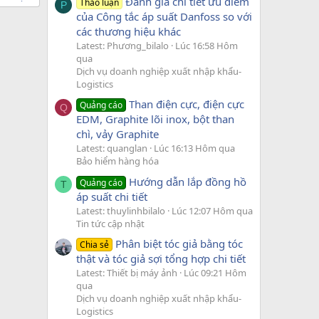
Đánh giá chi tiết ưu điểm
Thảo luận
P
của Công tắc áp suất Danfoss so với
các thương hiệu khác
Latest: Phương_bilalo
Lúc 16:58 Hôm
qua
Dịch vụ doanh nghiệp xuất nhập khẩu-
Logistics
Than điện cực, điện cực
Quảng cáo
Q
EDM, Graphite lõi inox, bột than
chì, vảy Graphite
Latest: quanglan
Lúc 16:13 Hôm qua
Bảo hiểm hàng hóa
Hướng dẫn lắp đồng hồ
Quảng cáo
T
áp suất chi tiết
Latest: thuylinhbilalo
Lúc 12:07 Hôm qua
Tin tức cập nhật
Phân biệt tóc giả bằng tóc
Chia sẻ
thật và tóc giả sợi tổng hợp chi tiết
Latest: Thiết bị máy ảnh
Lúc 09:21 Hôm
qua
Dịch vụ doanh nghiệp xuất nhập khẩu-
Logistics