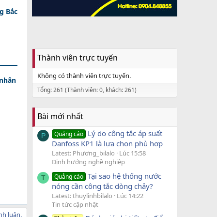
g Bắc
Thành viên trực tuyến
Không có thành viên trực tuyến.
 nhân
Tổng: 261 (Thành viên: 0, khách: 261)
Bài mới nhất
Lý do công tắc áp suất
Quảng cáo
P
Danfoss KP1 là lựa chọn phù hợp
Latest: Phương_bilalo
Lúc 15:58
Định hướng nghề nghiệp
Tại sao hệ thống nước
Quảng cáo
T
nóng cần công tắc dòng chảy?
Latest: thuylinhbilalo
Lúc 14:22
Tin tức cập nhật
nh luận.