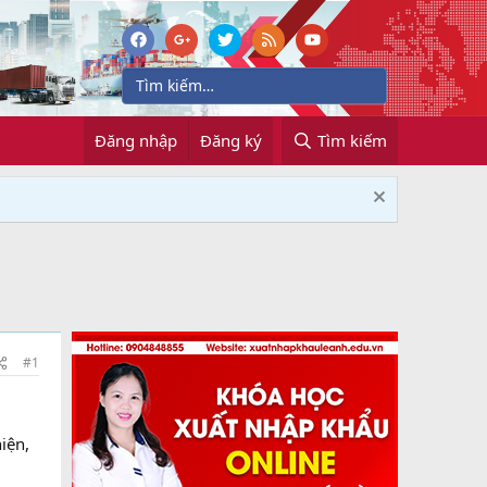
Đăng nhập
Đăng ký
Tìm kiếm
#1
iện,