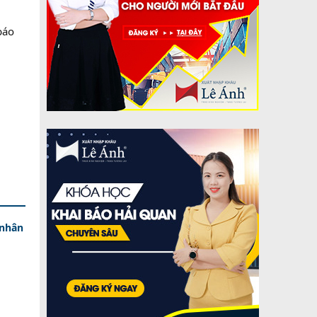
báo
 nhân