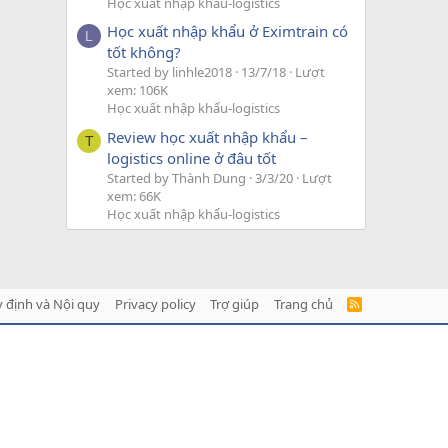
Học xuất nhập khẩu-logistics
Học xuất nhập khẩu ở Eximtrain có
L
tốt không?
Started by linhle2018
13/7/18
Lượt
xem: 106K
Học xuất nhập khẩu-logistics
Review học xuất nhập khẩu –
T
logistics online ở đâu tốt
Started by Thành Dung
3/3/20
Lượt
xem: 66K
Học xuất nhập khẩu-logistics
 định và Nội quy
Privacy policy
Trợ giúp
Trang chủ
R
S
S