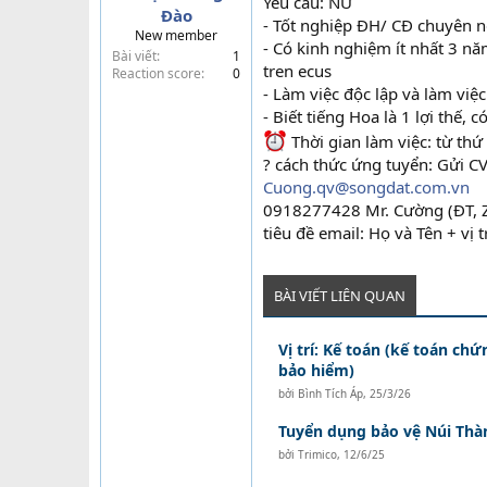
Yêu cầu: NỮ
Đào
t
- Tốt nghiệp ĐH/ CĐ chuyên 
New member
e
- Có kinh nghiệm ít nhất 3 nă
Bài viết
1
r
tren ecus
Reaction score
0
- Làm việc độc lập và làm việc
- Biết tiếng Hoa là 1 lợi thế, c
Thời gian làm việc: từ thứ
? cách thức ứng tuyển: Gửi CV 
Cuong.qv@songdat.com.vn
0918277428 Mr. Cường (ĐT, Z
tiêu đề email: Họ và Tên + vị 
BÀI VIẾT LIÊN QUAN
Vị trí: Kế toán (kế toán ch
bảo hiểm)
bởi
Bình Tích Áp
,
25/3/26
Tuyển dụng bảo vệ Núi Thà
bởi
Trimico
,
12/6/25