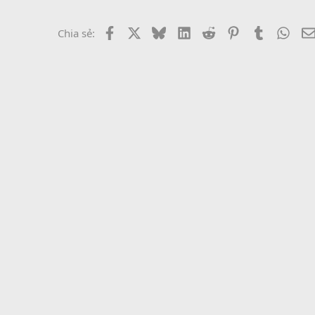
Facebook
X
Bluesky
LinkedIn
Reddit
Pinterest
Tumblr
What
Chia sẻ: