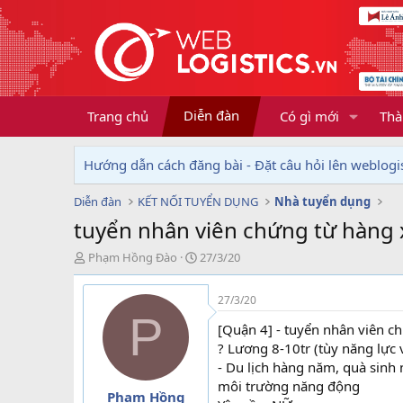
Diễn đàn
Trang chủ
Có gì mới
Thà
Hướng dẫn cách đăng bài - Đặt câu hỏi lên weblogis
Diễn đàn
KẾT NỐI TUYỂN DỤNG
Nhà tuyển dụng
tuyển nhân viên chứng từ hàng 
T
N
Phạm Hồng Đào
27/3/20
h
g
r
à
27/3/20
e
y
P
a
g
[Quận 4] - tuyển nhân viên c
d
ử
? Lương 8-10tr (tùy năng lực
s
i
- Du lịch hàng năm, quà sinh n
t
môi trường năng động
a
Phạm Hồng
r