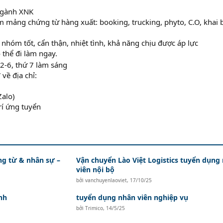
ngành XNK
m mảng chứng từ hàng xuất: booking, trucking, phyto, C.O, khai 
 nhóm tốt, cẩn thận, nhiệt tình, khả năng chịu được áp lực
ó thể đi làm ngay.
 2-6, thứ 7 làm sáng
về địa chỉ:
alo)
trí ứng tuyển
ứng từ & nhân sự –
Vận chuyển Lào Việt Logistics tuyển dụng
viên nội bộ
bởi
vanchuyenlaoviet
,
17/10/25
nh
tuyển dụng nhân viên nghiệp vụ
bởi
Trimico
,
14/5/25