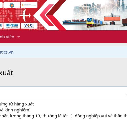
nh viên
tics.vn
xuất
hứng từ hàng xuất
 và kinh nghiệm)
hật, lương tháng 13, thưởng lễ tết...), đồng nghiệp vui vẻ thân th