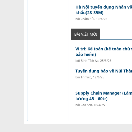
Hà Nội tuyển dụng Nhân vi
khẩu(28-35M)
bởi
Châm Bùi
,
10/4/25
BÀI VIẾT MỚI
Vị trí: Kế toán (kế toán ch
bảo hiểm)
bởi
Bình Tích Áp
,
25/3/26
Tuyển dụng bảo vệ Núi Thà
bởi
Trimico
,
12/6/25
Supply Chain Manager (Làm 
lương 45 - 60tr)
bởi
Cao Sen
,
16/4/25