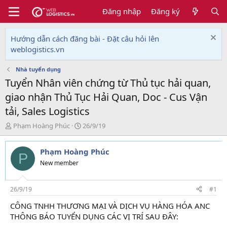
Đăng nhập
Đăng ký
Hướng dẫn cách đăng bài - Đặt câu hỏi lên
weblogistics.vn
Nhà tuyển dụng
Tuyển Nhân viên chứng từ Thủ tục hải quan,
giao nhận Thủ Tục Hải Quan, Doc - Cus Vận
tải, Sales Logistics
T
N
Phạm Hoàng Phúc
26/9/19
h
g
r
à
Phạm Hoàng Phúc
e
y
P
a
g
New member
d
ử
s
i
t
26/9/19
#1
a
CÔNG TNHH THƯƠNG MẠI VÀ DỊCH VỤ HÀNG HÓA ANC
r
THÔNG BÁO TUYỂN DỤNG CÁC VỊ TRÍ SAU ĐÂY:
t
e