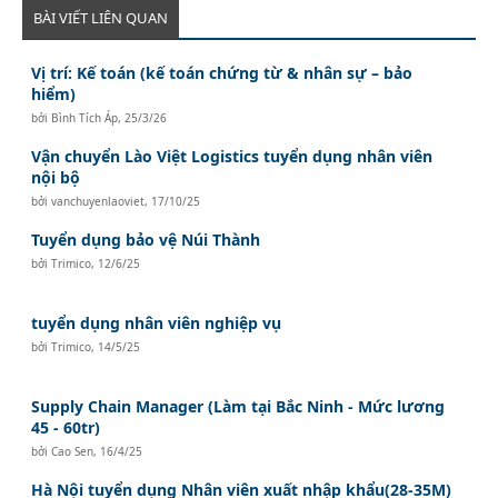
BÀI VIẾT LIÊN QUAN
Vị trí: Kế toán (kế toán chứng từ & nhân sự – bảo
hiểm)
bởi
Bình Tích Áp
,
25/3/26
Vận chuyển Lào Việt Logistics tuyển dụng nhân viên
nội bộ
bởi
vanchuyenlaoviet
,
17/10/25
Tuyển dụng bảo vệ Núi Thành
bởi
Trimico
,
12/6/25
tuyển dụng nhân viên nghiệp vụ
bởi
Trimico
,
14/5/25
Supply Chain Manager (Làm tại Bắc Ninh - Mức lương
45 - 60tr)
bởi
Cao Sen
,
16/4/25
Hà Nội tuyển dụng Nhân viên xuất nhập khẩu(28-35M)