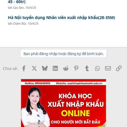
45 - 60tr)
bởi
Cao Sen
,
16/4/25
Hà Nội tuyển dụng Nhân viên xuất nhập khẩu(28-35M)
bởi
Châm Bùi
,
10/4/25
Bạn phải đăng nhập hoặc đăng ký để bình luận.
Facebook
X
Bluesky
LinkedIn
Reddit
Pinterest
Tumblr
WhatsApp
Email
Li
Chia sẻ: