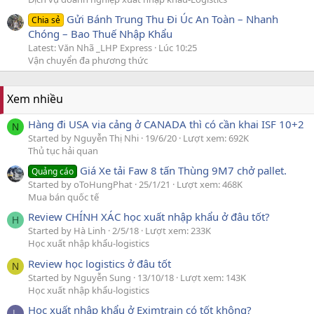
Gửi Bánh Trung Thu Đi Úc An Toàn – Nhanh
Chia sẻ
Chóng – Bao Thuế Nhập Khẩu
Latest: Văn Nhã _LHP Express
Lúc 10:25
Vận chuyển đa phương thức
Xem nhiều
Hàng đi USA via cảng ở CANADA thì có cần khai ISF 10+2
N
Started by Nguyễn Thị Nhi
19/6/20
Lượt xem: 692K
Thủ tục hải quan
Giá Xe tải Faw 8 tấn Thùng 9M7 chở pallet.
Quảng cáo
Started by oToHungPhat
25/1/21
Lượt xem: 468K
Mua bán quốc tế
Review CHÍNH XÁC học xuất nhập khẩu ở đâu tốt?
H
Started by Hà Linh
2/5/18
Lượt xem: 233K
Học xuất nhập khẩu-logistics
Review học logistics ở đâu tốt
N
Started by Nguyễn Sung
13/10/18
Lượt xem: 143K
Học xuất nhập khẩu-logistics
Học xuất nhập khẩu ở Eximtrain có tốt không?
L