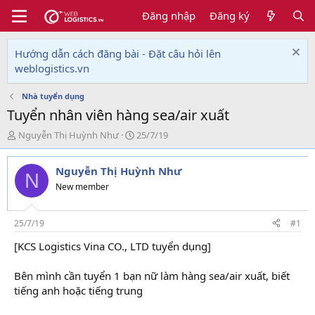
Đăng nhập
Đăng ký
Hướng dẫn cách đăng bài - Đặt câu hỏi lên
weblogistics.vn
Nhà tuyển dụng
Tuyển nhân viên hàng sea/air xuất
T
N
Nguyễn Thị Huỳnh Như
25/7/19
h
g
r
à
Nguyễn Thị Huỳnh Như
e
y
N
a
g
New member
d
ử
s
i
t
25/7/19
#1
a
[KCS Logistics Vina CO., LTD tuyển dụng]
r
t
e
Bên mình cần tuyển 1 bạn nữ làm hàng sea/air xuất, biết
r
tiếng anh hoặc tiếng trung