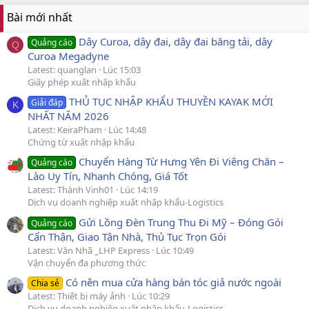
Bài mới nhất
Dây Curoa, dây đai, dây đai băng tải, dây
Quảng cáo
Q
Curoa Megadyne
Latest: quanglan
Lúc 15:03
Giấy phép xuất nhập khẩu
THỦ TỤC NHẬP KHẨU THUYỀN KAYAK MỚI
Giải đáp
K
NHẤT NĂM 2026
Latest: KeiraPham
Lúc 14:48
Chứng từ xuất nhập khẩu
Chuyển Hàng Từ Hưng Yên Đi Viêng Chăn –
Quảng cáo
Lào Uy Tín, Nhanh Chóng, Giá Tốt
Latest: Thành Vinh01
Lúc 14:19
Dịch vụ doanh nghiệp xuất nhập khẩu-Logistics
Gửi Lồng Đèn Trung Thu Đi Mỹ – Đóng Gói
Quảng cáo
Cẩn Thận, Giao Tận Nhà, Thủ Tục Trọn Gói
Latest: Văn Nhã _LHP Express
Lúc 10:49
Vận chuyển đa phương thức
Có nên mua cửa hàng bán tóc giả nước ngoài
Chia sẻ
Latest: Thiết bị máy ảnh
Lúc 10:29
Dịch vụ doanh nghiệp xuất nhập khẩu-Logistics