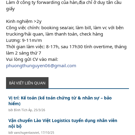
Làm ở công ty forwarding của hàn,địa chỉ ở duy tân cầu
giấy
Kinh nghiệm >2y
Công việc chính: booking sea/air, làm bill, làm vc với bên
trucking/hải quan, làm thanh toán, check hàng
Lương: 9-11m/m
Thời gian làm việc: 8-17h, sau 17h30 tính overtime, tháng
làm 2 sáng thứ 7
Vui lòng gửi CV vào mail:
phuongthunguyen06@gmail.com
BÀI VIẾT LIÊN QUAN
Vị trí: Kế toán (kế toán chứng từ & nhân sự – bảo
hiểm)
bởi
Bình Tích Áp
,
25/3/26
Vận chuyển Lào Việt Logistics tuyển dụng nhân viên
nội bộ
bởi
vanchuyenlaoviet
,
17/10/25