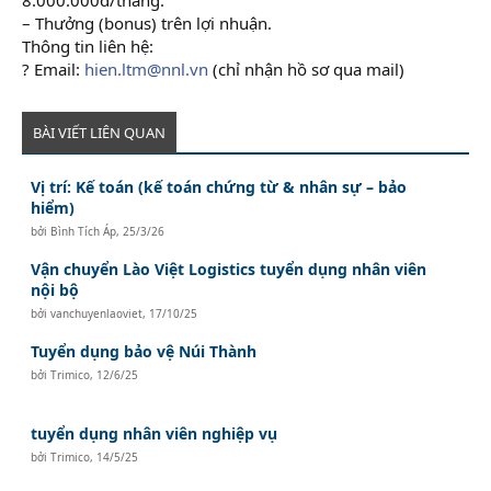
– Thưởng (bonus) trên lợi nhuận.
Thông tin liên hệ:
? Email:
hien.ltm@nnl.vn
(chỉ nhận hồ sơ qua mail)
BÀI VIẾT LIÊN QUAN
Vị trí: Kế toán (kế toán chứng từ & nhân sự – bảo
hiểm)
bởi
Bình Tích Áp
,
25/3/26
Vận chuyển Lào Việt Logistics tuyển dụng nhân viên
nội bộ
bởi
vanchuyenlaoviet
,
17/10/25
Tuyển dụng bảo vệ Núi Thành
bởi
Trimico
,
12/6/25
tuyển dụng nhân viên nghiệp vụ
bởi
Trimico
,
14/5/25