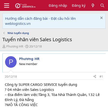
Đăng nhập
Đăng ký
Hướng dẫn cách đăng bài - Đặt câu hỏi lên
weblogistics.vn
Nhà tuyển dụng
Tuyển nhân viên Sales Logistics
T
N
Phương HR
20/12/18
h
g
r
à
Phương HR
e
y
P
a
g
New member
d
ử
s
i
t
20/12/18
#1
a
Công ty SUPER CARGO SERVICE tuyển dụng
r
? 04 nhân viên Sales Logistics
t
e
– Địa điểm làm việc:Tầng 3, Tòa Nhà Thành Quân, 132 Lê
r
Đình Lý, Đà Nẵng
?MÔ TẢ CÔNG VIỆC