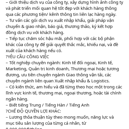
– Giới thiệu dịch vụ của công ty, xây dựng hình ảnh công ty
và phát triển mối quan hệ tốt đẹp với khách hàng thông
qua các phương tiện/ kênh thông tin liên lạc hàng ngày.
– Tư vấn các gói dịch vụ xuất nhập khẩu, giải pháp vận
chuyển & giao nhận, báo giá, thương thảo, ký kết hợp
đồng dịch vụ với khách hàng.
– Tiếp tục chăm sóc hậu mãi, phối hợp với các bộ phận
khác của công ty để giải quyết thắc mắc, khiếu nại, và đề
xuất của khách hàng nếu có.
?YÊU CẦU CÔNG VIỆC
– Tốt nghiệp chuyên ngành: Kinh tế đối ngoại, Kinh tế,
Marketing, Quản trị kinh doanh, Thương mại hoặc tương
đương, ưu tiên chuyên ngành Giao thông vận tải, các
chuyên ngành liên quan Xuất nhập khẩu & Logistics.
– Có kiến thức, am hiểu và đã từng theo học một trong các
lĩnh vực kinh tế, thương mại, ngoại thương, hoặc tài chính
ngân hàng.
– Biết tiếng Trung / Tiếng Hàn / Tiếng Anh
?CHẾ ĐỘ QUYỀN LỢI KHÁC:
– Lương thỏa thuận tùy theo mong muốn, năng lực và
mục tiêu sản lượng của từng cá nhân, từ
8.000.000đ/tháng.