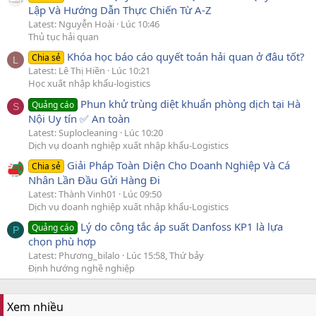
Lập Và Hướng Dẫn Thực Chiến Từ A-Z
Latest: Nguyễn Hoài
Lúc 10:46
Thủ tục hải quan
Khóa học báo cáo quyết toán hải quan ở đâu tốt?
Chia sẻ
L
Latest: Lê Thị Hiền
Lúc 10:21
Học xuất nhập khẩu-logistics
Phun khử trùng diệt khuẩn phòng dịch tại Hà
Quảng cáo
S
Nội Uy tín ✅ An toàn
Latest: Suplocleaning
Lúc 10:20
Dịch vụ doanh nghiệp xuất nhập khẩu-Logistics
Giải Pháp Toàn Diện Cho Doanh Nghiệp Và Cá
Chia sẻ
Nhân Lần Đầu Gửi Hàng Đi
Latest: Thành Vinh01
Lúc 09:50
Dịch vụ doanh nghiệp xuất nhập khẩu-Logistics
Lý do công tắc áp suất Danfoss KP1 là lựa
Quảng cáo
P
chọn phù hợp
Latest: Phương_bilalo
Lúc 15:58, Thứ bảy
Định hướng nghề nghiệp
Xem nhiều