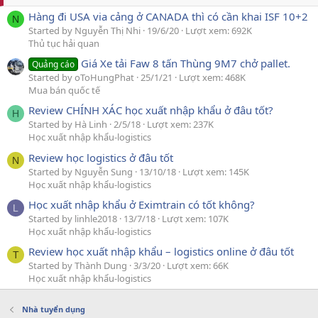
Hàng đi USA via cảng ở CANADA thì có cần khai ISF 10+2
N
Started by Nguyễn Thị Nhi
19/6/20
Lượt xem: 692K
Thủ tục hải quan
Giá Xe tải Faw 8 tấn Thùng 9M7 chở pallet.
Quảng cáo
Started by oToHungPhat
25/1/21
Lượt xem: 468K
Mua bán quốc tế
Review CHÍNH XÁC học xuất nhập khẩu ở đâu tốt?
H
Started by Hà Linh
2/5/18
Lượt xem: 237K
Học xuất nhập khẩu-logistics
Review học logistics ở đâu tốt
N
Started by Nguyễn Sung
13/10/18
Lượt xem: 145K
Học xuất nhập khẩu-logistics
Học xuất nhập khẩu ở Eximtrain có tốt không?
L
Started by linhle2018
13/7/18
Lượt xem: 107K
Học xuất nhập khẩu-logistics
Review học xuất nhập khẩu – logistics online ở đâu tốt
T
Started by Thành Dung
3/3/20
Lượt xem: 66K
Học xuất nhập khẩu-logistics
Nhà tuyển dụng