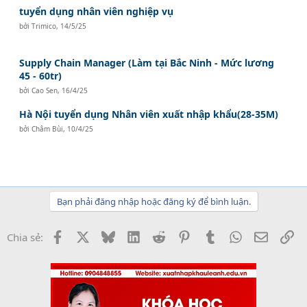
tuyển dụng nhân viên nghiệp vụ
bởi
Trimico
,
14/5/25
Supply Chain Manager (Làm tại Bắc Ninh - Mức lương
45 - 60tr)
bởi
Cao Sen
,
16/4/25
Hà Nội tuyển dụng Nhân viên xuất nhập khẩu(28-35M)
bởi
Châm Bùi
,
10/4/25
Bạn phải đăng nhập hoặc đăng ký để bình luận.
Facebook
X
Bluesky
LinkedIn
Reddit
Pinterest
Tumblr
WhatsApp
Email
Li
Chia sẻ: