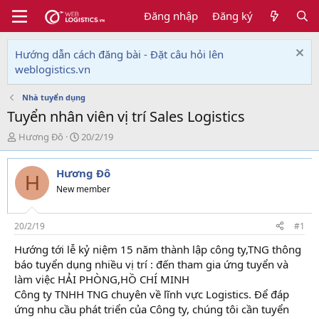
Đăng nhập
Đăng ký
Hướng dẫn cách đăng bài - Đặt câu hỏi lên
weblogistics.vn
Nhà tuyển dụng
Tuyển nhân viên vị trí Sales Logistics
T
N
Hương Đô
20/2/19
h
g
r
à
Hương Đô
e
y
H
a
g
New member
d
ử
s
i
t
20/2/19
#1
a
Hướng tới lễ kỷ niệm 15 năm thành lập công ty,TNG thông
r
báo tuyển dụng nhiều vị trí : đến tham gia ứng tuyển và
t
e
làm việc HẢI PHÒNG,HỒ CHÍ MINH
r
Công ty TNHH TNG chuyên về lĩnh vực Logistics. Để đáp
ứng nhu cầu phát triển của Công ty, chúng tôi cần tuyển