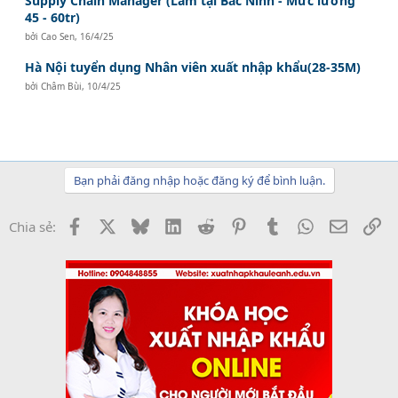
Supply Chain Manager (Làm tại Bắc Ninh - Mức lương
45 - 60tr)
bởi
Cao Sen
,
16/4/25
Hà Nội tuyển dụng Nhân viên xuất nhập khẩu(28-35M)
bởi
Châm Bùi
,
10/4/25
Bạn phải đăng nhập hoặc đăng ký để bình luận.
Facebook
X
Bluesky
LinkedIn
Reddit
Pinterest
Tumblr
WhatsApp
Email
Li
Chia sẻ: