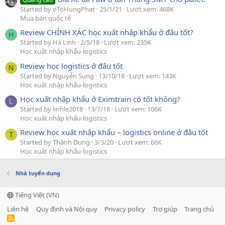
Started by oToHungPhat
25/1/21
Lượt xem: 468K
Mua bán quốc tế
Review CHÍNH XÁC học xuất nhập khẩu ở đâu tốt?
H
Started by Hà Linh
2/5/18
Lượt xem: 235K
Học xuất nhập khẩu-logistics
Review học logistics ở đâu tốt
N
Started by Nguyễn Sung
13/10/18
Lượt xem: 143K
Học xuất nhập khẩu-logistics
Học xuất nhập khẩu ở Eximtrain có tốt không?
L
Started by linhle2018
13/7/18
Lượt xem: 106K
Học xuất nhập khẩu-logistics
Review học xuất nhập khẩu – logistics online ở đâu tốt
T
Started by Thành Dung
3/3/20
Lượt xem: 66K
Học xuất nhập khẩu-logistics
Nhà tuyển dụng
Tiếng Việt (VN)
Liên hệ
Quy định và Nội quy
Privacy policy
Trợ giúp
Trang chủ
R
S