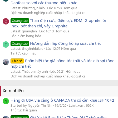
Danfoss so với các thương hiệu khác
Latest: Phương_bilalo
Lúc 16:58 Hôm qua
Dịch vụ doanh nghiệp xuất nhập khẩu-Logistics
Than điện cực, điện cực EDM, Graphite lõi
Quảng cáo
Q
inox, bột than chì, vảy Graphite
Latest: quanglan
Lúc 16:13 Hôm qua
Bảo hiểm hàng hóa
Hướng dẫn lắp đồng hồ áp suất chi tiết
Quảng cáo
T
Latest: thuylinhbilalo
Lúc 12:07 Hôm qua
Tin tức cập nhật
Phân biệt tóc giả bằng tóc thật và tóc giả sợi tổng
Chia sẻ
hợp chi tiết
Latest: Thiết bị máy ảnh
Lúc 09:21 Hôm qua
Dịch vụ doanh nghiệp xuất nhập khẩu-Logistics
Xem nhiều
Hàng đi USA via cảng ở CANADA thì có cần khai ISF 10+2
N
Started by Nguyễn Thị Nhi
19/6/20
Lượt xem: 692K
Thủ tục hải quan
Giá Xe tải Faw 8 tấn Thùng 9M7 chở pallet.
Quảng cáo