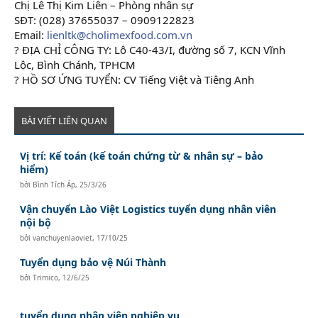
Chị Lê Thị Kim Liên – Phòng nhân sự
SĐT: (028) 37655037 – 0909122823
Email:
lienltk@cholimexfood.com.vn
? ĐỊA CHỈ CÔNG TY: Lô C40-43/I, đường số 7, KCN Vĩnh
Lộc, Bình Chánh, TPHCM
? HỒ SƠ ỨNG TUYỂN: CV Tiếng Việt và Tiêng Anh
BÀI VIẾT LIÊN QUAN
Vị trí: Kế toán (kế toán chứng từ & nhân sự – bảo
hiểm)
bởi
Bình Tích Áp
,
25/3/26
Vận chuyển Lào Việt Logistics tuyển dụng nhân viên
nội bộ
bởi
vanchuyenlaoviet
,
17/10/25
Tuyển dụng bảo vệ Núi Thành
bởi
Trimico
,
12/6/25
tuyển dụng nhân viên nghiệp vụ