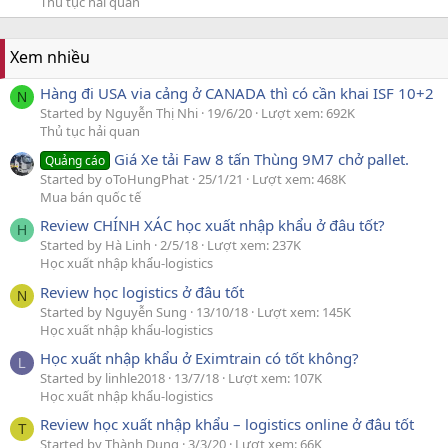
Thủ tục hải quan
Xem nhiều
Hàng đi USA via cảng ở CANADA thì có cần khai ISF 10+2
N
Started by Nguyễn Thị Nhi
19/6/20
Lượt xem: 692K
Thủ tục hải quan
Giá Xe tải Faw 8 tấn Thùng 9M7 chở pallet.
Quảng cáo
Started by oToHungPhat
25/1/21
Lượt xem: 468K
Mua bán quốc tế
Review CHÍNH XÁC học xuất nhập khẩu ở đâu tốt?
H
Started by Hà Linh
2/5/18
Lượt xem: 237K
Học xuất nhập khẩu-logistics
Review học logistics ở đâu tốt
N
Started by Nguyễn Sung
13/10/18
Lượt xem: 145K
Học xuất nhập khẩu-logistics
Học xuất nhập khẩu ở Eximtrain có tốt không?
L
Started by linhle2018
13/7/18
Lượt xem: 107K
Học xuất nhập khẩu-logistics
Review học xuất nhập khẩu – logistics online ở đâu tốt
T
Started by Thành Dung
3/3/20
Lượt xem: 66K