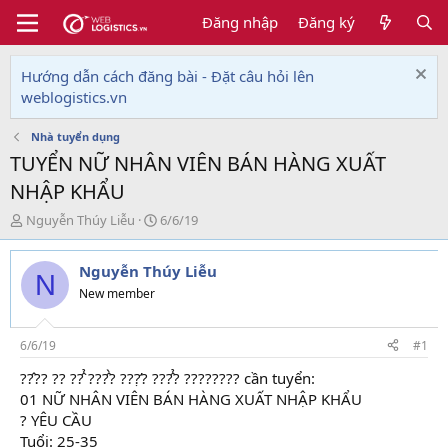
Đăng nhập
Đăng ký
Hướng dẫn cách đăng bài - Đặt câu hỏi lên
weblogistics.vn
Nhà tuyển dụng
TUYỂN NỮ NHÂN VIÊN BÁN HÀNG XUẤT
NHẬP KHẨU
T
N
Nguyễn Thúy Liễu
6/6/19
h
g
r
à
Nguyễn Thúy Liễu
e
y
N
a
g
New member
d
ử
s
i
t
6/6/19
#1
a
??̂?? ?? ??̂̉ ???̂̀? ???̛̣? ???̂̉? ???????? cần tuyển:
r
01 NỮ NHÂN VIÊN BÁN HÀNG XUẤT NHẬP KHẨU
t
e
? YÊU CẦU
r
Tuổi: 25-35