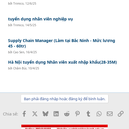
bởi
Trimico
,
12/6/25
tuyển dụng nhân viên nghiệp vụ
bởi
Trimico
,
14/5/25
Supply Chain Manager (Làm tại Bắc Ninh - Mức lương
45 - 60tr)
bởi
Cao Sen
,
16/4/25
Hà Nội tuyển dụng Nhân viên xuất nhập khẩu(28-35M)
bởi
Châm Bùi
,
10/4/25
Bạn phải đăng nhập hoặc đăng ký để bình luận.
Facebook
X
Bluesky
LinkedIn
Reddit
Pinterest
Tumblr
WhatsApp
Email
Li
Chia sẻ: