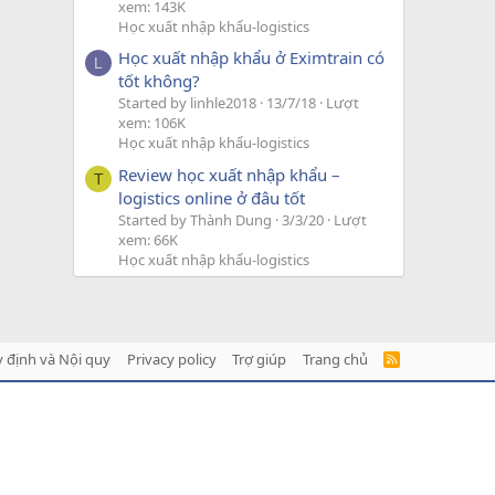
xem: 143K
Học xuất nhập khẩu-logistics
Học xuất nhập khẩu ở Eximtrain có
L
tốt không?
Started by linhle2018
13/7/18
Lượt
xem: 106K
Học xuất nhập khẩu-logistics
Review học xuất nhập khẩu –
T
logistics online ở đâu tốt
Started by Thành Dung
3/3/20
Lượt
xem: 66K
Học xuất nhập khẩu-logistics
 định và Nội quy
Privacy policy
Trợ giúp
Trang chủ
R
S
S