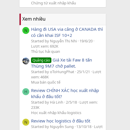
Chứng từ xuất nhập khẩu
Xem nhiều
Hàng đi USA via cảng ở CANADA thì
N
có cần khai ISF 10+2
Started by Nguyễn Thị Nhi
19/6/20
Lượt xem: 692K
Thủ tục hải quan
Giá Xe tải Faw 8 tấn
Quảng cáo
Thùng 9M7 chở pallet.
Started by oToHungPhat
25/1/21
Lượt
xem: 468K
Mua bán quốc tế
Review CHÍNH XÁC học xuất nhập
H
khẩu ở đâu tốt?
Started by Hà Linh
2/5/18
Lượt xem:
233K
Học xuất nhập khẩu-logistics
Review học logistics ở đâu tốt
N
Started by Nguyễn Sung
13/10/18
Lượt