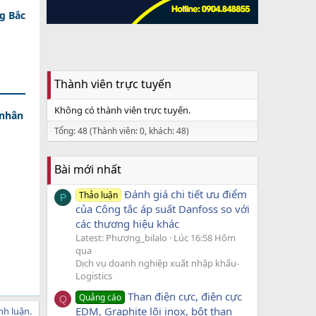
g Bắc
Thành viên trực tuyến
Không có thành viên trực tuyến.
 nhân
Tổng: 48 (Thành viên: 0, khách: 48)
Bài mới nhất
Đánh giá chi tiết ưu điểm
Thảo luận
P
của Công tắc áp suất Danfoss so với
các thương hiệu khác
Latest: Phương_bilalo
Lúc 16:58 Hôm
qua
Dịch vụ doanh nghiệp xuất nhập khẩu-
Logistics
Than điện cực, điện cực
Quảng cáo
Q
EDM, Graphite lõi inox, bột than
nh luận.