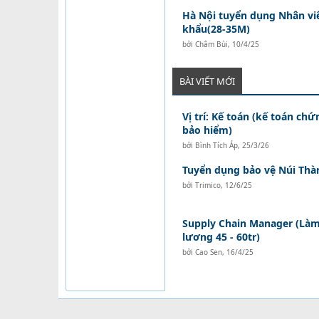
Hà Nội tuyển dụng Nhân vi
khẩu(28-35M)
bởi
Châm Bùi
,
10/4/25
BÀI VIẾT MỚI
Vị trí: Kế toán (kế toán ch
bảo hiểm)
bởi
Bình Tích Áp
,
25/3/26
Tuyển dụng bảo vệ Núi Thà
bởi
Trimico
,
12/6/25
Supply Chain Manager (Làm 
lương 45 - 60tr)
bởi
Cao Sen
,
16/4/25