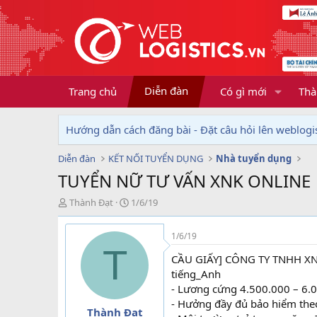
Diễn đàn
Trang chủ
Có gì mới
Thà
Hướng dẫn cách đăng bài - Đặt câu hỏi lên weblogis
Diễn đàn
KẾT NỐI TUYỂN DỤNG
Nhà tuyển dụng
TUYỂN NỮ TƯ VẤN XNK ONLINE
T
N
Thành Đạt
1/6/19
h
g
r
à
1/6/19
e
y
T
a
g
CẦU GIẤY] CÔNG TY TNHH XN
d
ử
tiếng_Anh
s
i
- Lương cứng 4.500.000 – 6.0
t
- Hưởng đầy đủ bảo hiểm theo 
a
Thành Đạt
r