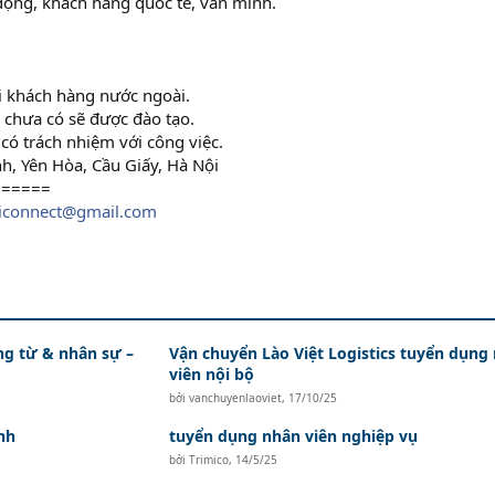
 động, khách hàng quốc tế, văn minh.
ới khách hàng nước ngoài.
 chưa có sẽ được đào tạo.
, có trách nhiệm với công việc.
nh, Yên Hòa, Cầu Giấy, Hà Nội
======
iconnect@gmail.com
ứng từ & nhân sự –
Vận chuyển Lào Việt Logistics tuyển dụng
viên nội bộ
bởi
vanchuyenlaoviet
,
17/10/25
nh
tuyển dụng nhân viên nghiệp vụ
bởi
Trimico
,
14/5/25