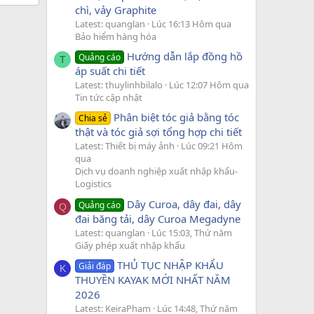
chì, vảy Graphite
Latest: quanglan
Lúc 16:13 Hôm qua
Bảo hiểm hàng hóa
Hướng dẫn lắp đồng hồ
Quảng cáo
T
áp suất chi tiết
Latest: thuylinhbilalo
Lúc 12:07 Hôm qua
Tin tức cập nhật
Phân biệt tóc giả bằng tóc
Chia sẻ
thật và tóc giả sợi tổng hợp chi tiết
Latest: Thiết bị máy ảnh
Lúc 09:21 Hôm
qua
Dịch vụ doanh nghiệp xuất nhập khẩu-
Logistics
Dây Curoa, dây đai, dây
Quảng cáo
Q
đai băng tải, dây Curoa Megadyne
Latest: quanglan
Lúc 15:03, Thứ năm
Giấy phép xuất nhập khẩu
THỦ TỤC NHẬP KHẨU
Giải đáp
K
THUYỀN KAYAK MỚI NHẤT NĂM
2026
Latest: KeiraPham
Lúc 14:48, Thứ năm