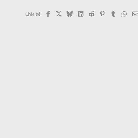
Facebook
X
Bluesky
LinkedIn
Reddit
Pinterest
Tumblr
What
Chia sẻ: