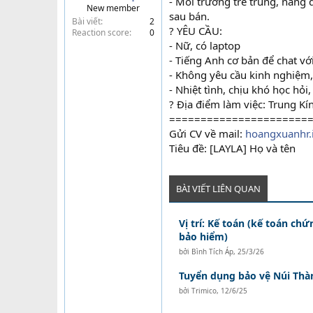
- Môi trường trẻ trung, năng
New member
t
sau bán.
Bài viết
2
e
? YÊU CẦU:
Reaction score
0
r
- Nữ, có laptop
- Tiếng Anh cơ bản để chat v
- Không yêu cầu kinh nghiệm,
- Nhiệt tình, chịu khó học hỏi
? Địa điểm làm việc: Trung Kí
======================
Gửi CV về mail:
hoangxuanhr.
Tiêu đề: [LAYLA] Họ và tên
BÀI VIẾT LIÊN QUAN
Vị trí: Kế toán (kế toán ch
bảo hiểm)
bởi
Bình Tích Áp
,
25/3/26
Tuyển dụng bảo vệ Núi Thà
bởi
Trimico
,
12/6/25