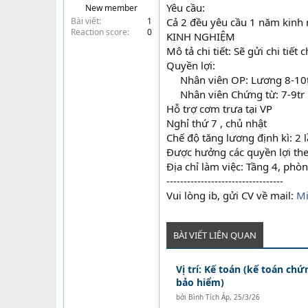
Yêu cầu:
New member
t
Bài viết
1
Cả 2 đều yêu cầu 1 năm kin
e
Reaction score
0
KINH NGHIỆM
r
Mô tả chi tiết: Sẽ gửi chi tiết
Quyền lợi:
Nhân viên OP: Lương 8-10t
Nhân viên Chứng từ: 7-9tr​
Hỗ trợ cơm trưa tại VP
Nghỉ thứ 7 , chủ nhật
Chế độ tăng lương định kì: 2
Được hưởng các quyền lợi the
Địa chỉ làm việc: Tầng 4, ph
----------------------------------
Vui lòng ib, gửi CV về mail:
Mi
BÀI VIẾT LIÊN QUAN
Vị trí: Kế toán (kế toán ch
bảo hiểm)
bởi
Bình Tích Áp
,
25/3/26