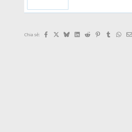
Facebook
X
Bluesky
LinkedIn
Reddit
Pinterest
Tumblr
What
Chia sẻ: