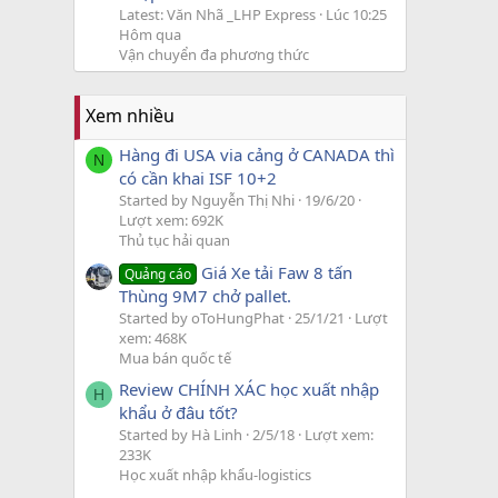
Latest: Văn Nhã _LHP Express
Lúc 10:25
Hôm qua
Vận chuyển đa phương thức
Xem nhiều
Hàng đi USA via cảng ở CANADA thì
N
có cần khai ISF 10+2
Started by Nguyễn Thị Nhi
19/6/20
Lượt xem: 692K
Thủ tục hải quan
Giá Xe tải Faw 8 tấn
Quảng cáo
Thùng 9M7 chở pallet.
Started by oToHungPhat
25/1/21
Lượt
xem: 468K
Mua bán quốc tế
Review CHÍNH XÁC học xuất nhập
H
khẩu ở đâu tốt?
Started by Hà Linh
2/5/18
Lượt xem:
233K
Học xuất nhập khẩu-logistics