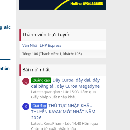
g Bắc
Thành viên trực tuyến
Văn Nhã _LHP Express
Tổng: 106 (Thành viên: 1, khách: 105)
 nhân
Bài mới nhất
Dây Curoa, dây đai, dây
Quảng cáo
Q
đai băng tải, dây Curoa Megadyne
Latest: quanglan
Lúc 15:03 Hôm qua
Giấy phép xuất nhập khẩu
THỦ TỤC NHẬP KHẨU
Giải đáp
K
THUYỀN KAYAK MỚI NHẤT NĂM
2026
Latest: KeiraPham
Lúc 14:48 Hôm qua
Chứng từ xuất nhập khẩu