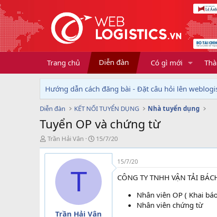
Diễn đàn
Trang chủ
Có gì mới
Thà
Hướng dẫn cách đăng bài - Đặt câu hỏi lên weblogis
Diễn đàn
KẾT NỐI TUYỂN DỤNG
Nhà tuyển dụng
Tuyển OP và chứng từ
T
N
Trần Hải Vân
15/7/20
h
g
r
à
15/7/20
e
y
T
a
g
CÔNG TY TNHH VẬN TẢI BÁC
d
ử
s
i
Nhân viên OP ( Khai báo
t
Nhân viên chứng từ
a
Trần Hải Vân
r