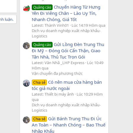
Chuyển Hàng Từ Hưng
Quảng cáo
Yên Đi Viêng Chăn – Lào Uy Tín,
Nhanh Chóng, Giá Tốt
nh luận.
Latest: Thành Vinh01
Lúc 14:19 Hôm qua
Dịch vụ doanh nghiệp xuất nhập khẩu-
Logistics
Gửi Lồng Đèn Trung Thu
Quảng cáo
Đi Mỹ – Đóng Gói Cẩn Thận, Giao
Tận Nhà, Thủ Tục Trọn Gói
Latest: Văn Nhã _LHP Express
Lúc 10:49
Hôm qua
Vận chuyển đa phương thức
Có nên mua cửa hàng bán
Chia sẻ
tóc giả nước ngoài
Latest: Thiết bị máy ảnh
Lúc 10:29 Hôm
qua
Dịch vụ doanh nghiệp xuất nhập khẩu-
Logistics
Gửi Bánh Trung Thu Đi Úc
Chia sẻ
An Toàn – Nhanh Chóng – Bao Thuế
Nhập Khẩu