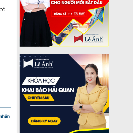
 CÓ
 nhân