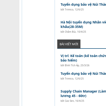
Tuyển dụng bảo vệ Núi Thà
bởi
Trimico
,
12/6/25
Hà Nội tuyển dụng Nhân vi
khẩu(28-35M)
bởi
Châm Bùi
,
10/4/25
BÀI VIẾT MỚI
Vị trí: Kế toán (kế toán ch
bảo hiểm)
bởi
Bình Tích Áp
,
25/3/26
Tuyển dụng bảo vệ Núi Thà
bởi
Trimico
,
12/6/25
Supply Chain Manager (Làm 
lương 45 - 60tr)
bởi
Cao Sen
,
16/4/25