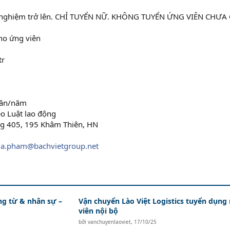
h nghiệm trở lên. CHỈ TUYỂN NỮ. KHÔNG TUYỂN ỨNG VIÊN CHƯA
 cho ứng viên
r​
 lần/năm
o Luật lao động
òng 405, 195 Khâm Thiên, HN
a.pham@bachvietgroup.net
ứng từ & nhân sự –
Vận chuyển Lào Việt Logistics tuyển dụng
viên nội bộ
bởi
vanchuyenlaoviet
,
17/10/25