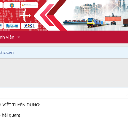
nh viên
tics.vn
H VIỆT TUYỂN DỤNG:
 hải quan)