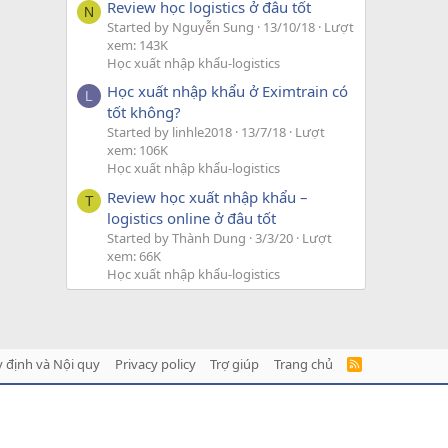
Review học logistics ở đâu tốt
N
Started by Nguyễn Sung
13/10/18
Lượt
xem: 143K
Học xuất nhập khẩu-logistics
Học xuất nhập khẩu ở Eximtrain có
L
tốt không?
Started by linhle2018
13/7/18
Lượt
xem: 106K
Học xuất nhập khẩu-logistics
Review học xuất nhập khẩu –
T
logistics online ở đâu tốt
Started by Thành Dung
3/3/20
Lượt
xem: 66K
Học xuất nhập khẩu-logistics
 định và Nội quy
Privacy policy
Trợ giúp
Trang chủ
R
S
S