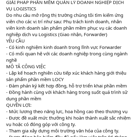
GIẢI PHÁP PHẦN MỀM QUẢN LÝ DOANH NGHIỆP DỊCH
t
e
VỤ LOGISTICS
r
Do nhu cầu mở rộng thị trường chúng tôi tìm kiếm ứng
viên cho các vị trí như sau: Phụ trách kinh doanh, nhân
viên kinh doanh sản phẩm phần mềm phục vụ các doanh
nghiệp dịch vụ Logistics (Giao nhận, Forwarder)
YÊU CẦU
- Có kinh nghiệm kinh doanh trong lĩnh vực Forwarder
- Có mối quan hệ với các doanh nghiệp trong cùng ngành
nghề
MÔ TẢ CÔNG VIỆC
- Lập kế hoạch nghiên cứu tiếp xúc khách hàng giới thiệu
sản phẩm phần mềm LOCY
- Đàm phán ký kết hợp đồng, hỗ trợ triển khai phần mềm
- Đồng hành cùng với khách hàng trong suốt quá trình sử
dụng phần mềm
QUYỀN LỢI:
- Mức lương theo năng lực, hoa hồng cao theo thương vụ
- Được đề xuất mức thưởng khi hoàn thành xuất sắc nhiệm
vụ hoặc có đóng góp với công ty.
- Tham gia xây dựng môi trường văn hóa của công ty.
- Được đóng bảo hiểm đầy đủ nếu làm việc trên 06 tháng