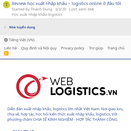
Review học xuất nhập khẩu – logistics online ở đâu tốt
T
Started by Thành Dung
3/3/20
Lượt xem: 66K
Học xuất nhập khẩu-logistics
Nhà tuyển dụng
Tiếng Việt (VN)
Liên hệ
Quy định và Nội quy
Privacy policy
Trợ giúp
Trang chủ
R
S
S
Diễn đàn xuất nhập khẩu, logistics lớn nhất Việt Nam. Nơi giao lưu,
chia sẻ, hợp tác, học hỏi kiến thức xuất nhập khẩu, logistics. Với
phương châm CHIA SẺ KINH NGHIỆM - HỢP TÁC THÀNH CÔNG