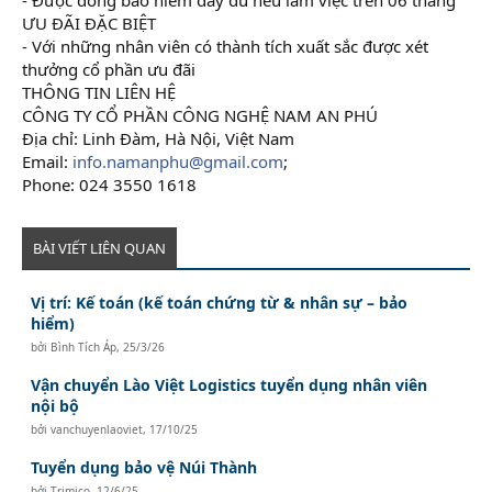
ƯU ĐÃI ĐẶC BIỆT
- Với những nhân viên có thành tích xuất sắc được xét
thưởng cổ phần ưu đãi
THÔNG TIN LIÊN HỆ
CÔNG TY CỔ PHẦN CÔNG NGHỆ NAM AN PHÚ
Địa chỉ: Linh Đàm, Hà Nội, Việt Nam
Email:
info.namanphu@gmail.com
;
Phone: 024 3550 1618
BÀI VIẾT LIÊN QUAN
Vị trí: Kế toán (kế toán chứng từ & nhân sự – bảo
hiểm)
bởi
Bình Tích Áp
,
25/3/26
Vận chuyển Lào Việt Logistics tuyển dụng nhân viên
nội bộ
bởi
vanchuyenlaoviet
,
17/10/25
Tuyển dụng bảo vệ Núi Thành
bởi
Trimico
,
12/6/25