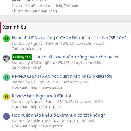
Latest: KeiraPham
Lúc 14:48, Thứ năm
Chứng từ xuất nhập khẩu
Xem nhiều
Hàng đi USA via cảng ở CANADA thì có cần khai ISF 10+2
N
Started by Nguyễn Thị Nhi
19/6/20
Lượt xem: 692K
Thủ tục hải quan
Giá Xe tải Faw 8 tấn Thùng 9M7 chở pallet.
Quảng cáo
Started by oToHungPhat
25/1/21
Lượt xem: 468K
Mua bán quốc tế
Review CHÍNH XÁC học xuất nhập khẩu ở đâu tốt?
H
Started by Hà Linh
2/5/18
Lượt xem: 233K
Học xuất nhập khẩu-logistics
Review học logistics ở đâu tốt
N
Started by Nguyễn Sung
13/10/18
Lượt xem: 143K
Học xuất nhập khẩu-logistics
Học xuất nhập khẩu ở Eximtrain có tốt không?
L
Started by linhle2018
13/7/18
Lượt xem: 106K
Học xuất nhập khẩu-logistics