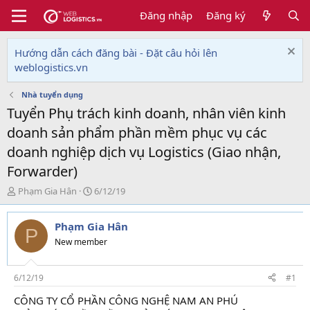
Đăng nhập
Đăng ký
Hướng dẫn cách đăng bài - Đặt câu hỏi lên
weblogistics.vn
Nhà tuyển dụng
Tuyển Phụ trách kinh doanh, nhân viên kinh
doanh sản phẩm phần mềm phục vụ các
doanh nghiệp dịch vụ Logistics (Giao nhận,
Forwarder)
T
N
Phạm Gia Hân
6/12/19
h
g
r
à
Phạm Gia Hân
e
y
P
a
g
New member
d
ử
s
i
t
6/12/19
#1
a
CÔNG TY CỔ PHẦN CÔNG NGHỆ NAM AN PHÚ
r