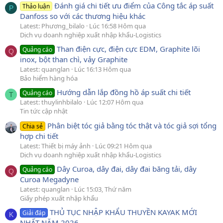
Đánh giá chi tiết ưu điểm của Công tắc áp suất
Thảo luận
P
Danfoss so với các thương hiệu khác
Latest: Phương_bilalo
Lúc 16:58 Hôm qua
Dịch vụ doanh nghiệp xuất nhập khẩu-Logistics
Than điện cực, điện cực EDM, Graphite lõi
Quảng cáo
Q
inox, bột than chì, vảy Graphite
Latest: quanglan
Lúc 16:13 Hôm qua
Bảo hiểm hàng hóa
Hướng dẫn lắp đồng hồ áp suất chi tiết
Quảng cáo
T
Latest: thuylinhbilalo
Lúc 12:07 Hôm qua
Tin tức cập nhật
Phân biệt tóc giả bằng tóc thật và tóc giả sợi tổng
Chia sẻ
hợp chi tiết
Latest: Thiết bị máy ảnh
Lúc 09:21 Hôm qua
Dịch vụ doanh nghiệp xuất nhập khẩu-Logistics
Dây Curoa, dây đai, dây đai băng tải, dây
Quảng cáo
Q
Curoa Megadyne
Latest: quanglan
Lúc 15:03, Thứ năm
Giấy phép xuất nhập khẩu
THỦ TỤC NHẬP KHẨU THUYỀN KAYAK MỚI
Giải đáp
K
NHẤT NĂM 2026