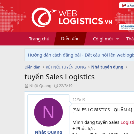
Diễn đàn
Trang chủ
Có gì mới
Thà
Hướng dẫn cách đăng bài - Đặt câu hỏi lên weblogis
Diễn đàn
KẾT NỐI TUYỂN DỤNG
Nhà tuyển dụng
tuyển Sales Logistics
T
N
Nhật Quang
22/3/19
h
g
r
à
22/3/19
e
y
N
a
g
[SALES LOGISTICS - QUẬN 4]
d
ử
s
i
Mình đang tuyển Sales
Logist
t
+ Phúc lợi :
a
Nhật Quang
r