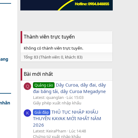
Thành viên trực tuyến
Không có thành viên trực tuyến.
Tổng: 83 (Thành viên: 0, khách: 83)
iang
Bài mới nhất
Dây Curoa, dây đai, dây
Quảng cáo
Q
đai băng tải, dây Curoa Megadyne
Latest: quanglan
Lúc 15:03
 nhân
Giấy phép xuất nhập khẩu
THỦ TỤC NHẬP KHẨU
Giải đáp
K
THUYỀN KAYAK MỚI NHẤT NĂM
2026
Latest: KeiraPham
Lúc 14:48
Chứng từ xuất nhập khẩu