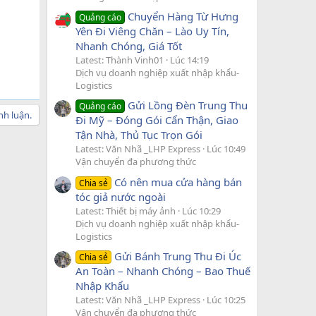
Chuyển Hàng Từ Hưng
Quảng cáo
Yên Đi Viêng Chăn – Lào Uy Tín,
Nhanh Chóng, Giá Tốt
Latest: Thành Vinh01
Lúc 14:19
Dịch vụ doanh nghiệp xuất nhập khẩu-
Logistics
Gửi Lồng Đèn Trung Thu
Quảng cáo
nh luận.
Đi Mỹ – Đóng Gói Cẩn Thận, Giao
Tận Nhà, Thủ Tục Trọn Gói
Latest: Văn Nhã _LHP Express
Lúc 10:49
Vận chuyển đa phương thức
Có nên mua cửa hàng bán
Chia sẻ
tóc giả nước ngoài
Latest: Thiết bị máy ảnh
Lúc 10:29
Dịch vụ doanh nghiệp xuất nhập khẩu-
Logistics
Gửi Bánh Trung Thu Đi Úc
Chia sẻ
An Toàn – Nhanh Chóng – Bao Thuế
Nhập Khẩu
Latest: Văn Nhã _LHP Express
Lúc 10:25
Vận chuyển đa phương thức