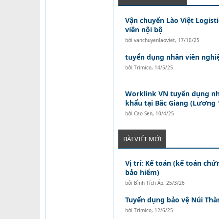
Vận chuyển Lào Việt Logist
viên nội bộ
bởi
vanchuyenlaoviet
,
17/10/25
tuyển dụng nhân viên nghi
bởi
Trimico
,
14/5/25
Worklink VN tuyển dụng nh
khẩu tại Bắc Giang (Lương 1
bởi
Cao Sen
,
10/4/25
BÀI VIẾT MỚI
Vị trí: Kế toán (kế toán ch
bảo hiểm)
bởi
Bình Tích Áp
,
25/3/26
Tuyển dụng bảo vệ Núi Thà
bởi
Trimico
,
12/6/25