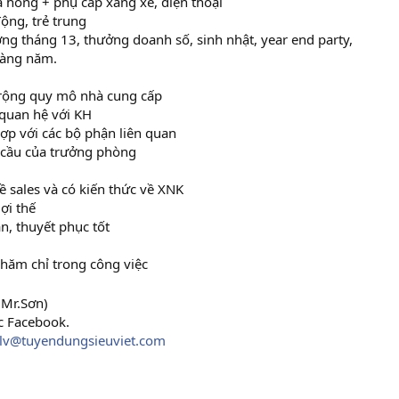
 hồng + phụ cấp xăng xe, điện thoại
ộng, trẻ trung
ng tháng 13, thưởng doanh số, sinh nhật, year end party,
hàng năm.
 rộng quy mô nhà cung cấp
 quan hệ với KH
ợp với các bộ phận liên quan
u cầu của trưởng phòng
ề sales và có kiến thức về XNK
lợi thế
n, thuyết phục tốt
chăm chỉ trong công việc
(Mr.Sơn)
c Facebook.
lv@tuyendungsieuviet.com