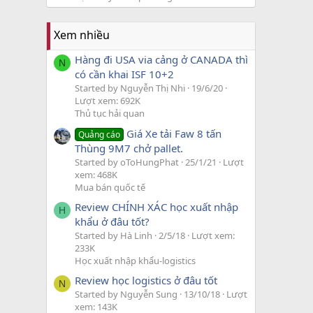
Xem nhiều
Hàng đi USA via cảng ở CANADA thì
N
có cần khai ISF 10+2
Started by Nguyễn Thị Nhi
19/6/20
Lượt xem: 692K
Thủ tục hải quan
Giá Xe tải Faw 8 tấn
Quảng cáo
Thùng 9M7 chở pallet.
Started by oToHungPhat
25/1/21
Lượt
xem: 468K
Mua bán quốc tế
Review CHÍNH XÁC học xuất nhập
H
khẩu ở đâu tốt?
Started by Hà Linh
2/5/18
Lượt xem:
233K
Học xuất nhập khẩu-logistics
Review học logistics ở đâu tốt
N
Started by Nguyễn Sung
13/10/18
Lượt
xem: 143K