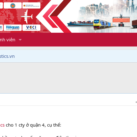
nh viên
tics.vn
ics
cho 1 cty ở quận 4, cụ thể: