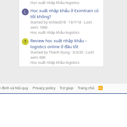
Học xuất nhập khẩu-logistics
Học xuất nhập khẩu ở Eximtrain có
L
tốt không?
Started by linhle2018
13/7/18
Lượt
xem: 106K
Học xuất nhập khẩu-logistics
Review học xuất nhập khẩu –
T
logistics online ở đâu tốt
Started by Thành Dung
3/3/20
Lượt
xem: 66K
Học xuất nhập khẩu-logistics
 định và Nội quy
Privacy policy
Trợ giúp
Trang chủ
R
S
S