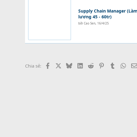
Supply Chain Manager (Làm 
lương 45 - 60tr)
bởi
Cao Sen
,
16/4/25
Facebook
X
Bluesky
LinkedIn
Reddit
Pinterest
Tumblr
What
Chia sẻ: