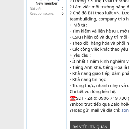
? Lương 7-9 triệu VND + %hoa
New member
t
? Làm việc môi trường năng đ
Bài viết
2
e
? Chế độ BH theo luật VN, Lươ
Reaction score
0
r
teambuilding, company trip 
+ Mô tả :
- Tìm kiếm và liên hệ KH, mở
- CSKH hiện có và duy trì mối
- Theo dõi hàng hóa và phối h
- Các công việc khác theo yê
+ Yêu cầu :
- Ít nhất 1 năm kinh nghiệm v
- Tiếng Anh khá, tiếng Hoa là 
- Khả năng giao tiếp, đàm phá
- Khả năng tin học
- Trung thực, nhanh nhẹn và 
Chi tiết vui lòng liên hệ:
SĐT - Zalo: 0906 719 730 
?Inbox trực tiếp qua Zalo hoặ
?Hoặc gửi mail về địa chỉ:
son
BÀI VIẾT LIÊN QUAN