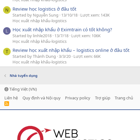
Review học logistics ở đâu tốt
N
Started by Nguyễn Sung
13/10/18
Lượt xem: 143K
Học xuất nhập khẩu-logistics
Học xuất nhập khẩu ở Eximtrain có tốt không?
L
Started by linhle2018
13/7/18
Lượt xem: 106K
Học xuất nhập khẩu-logistics
Review học xuất nhập khẩu – logistics online ở đâu tốt
T
Started by Thành Dung
3/3/20
Lượt xem: 66K
Học xuất nhập khẩu-logistics
Nhà tuyển dụng
Tiếng Việt (VN)
Liên hệ
Quy định và Nội quy
Privacy policy
Trợ giúp
Trang chủ
R
S
S