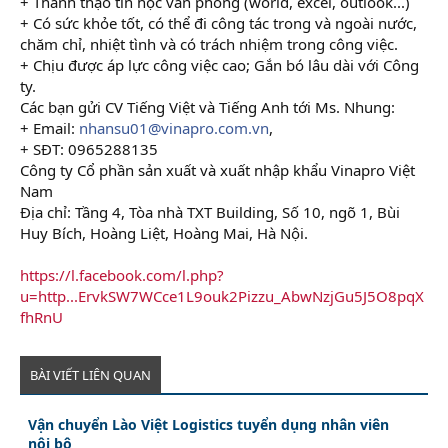
+ Thành thạo tin học văn phòng (world, excel, outlook...)
+ Có sức khỏe tốt, có thể đi công tác trong và ngoài nước,
chăm chỉ, nhiệt tình và có trách nhiệm trong công việc.
+ Chịu được áp lực công việc cao; Gắn bó lâu dài với Công
ty.
Các bạn gửi CV Tiếng Việt và Tiếng Anh tới Ms. Nhung:
+ Email:
nhansu01@vinapro.com.vn
,
+ SĐT: 0965288135
Công ty Cổ phần sản xuất và xuất nhập khẩu Vinapro Việt
Nam
Địa chỉ: Tầng 4, Tòa nhà TXT Building, Số 10, ngõ 1, Bùi
Huy Bích, Hoàng Liệt, Hoàng Mai, Hà Nội.
https://l.facebook.com/l.php?
u=http...ErvkSW7WCce1L9ouk2Pizzu_AbwNzjGu5J5O8pqX
fhRnU
BÀI VIẾT LIÊN QUAN
Vận chuyển Lào Việt Logistics tuyển dụng nhân viên
nội bộ