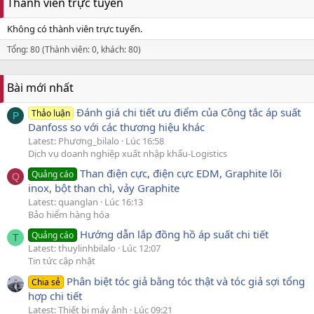
Thành viên trực tuyến
Không có thành viên trực tuyến.
Tổng: 80 (Thành viên: 0, khách: 80)
Bài mới nhất
Đánh giá chi tiết ưu điểm của Công tắc áp suất
Thảo luận
P
Danfoss so với các thương hiệu khác
Latest: Phương_bilalo
Lúc 16:58
Dịch vụ doanh nghiệp xuất nhập khẩu-Logistics
Than điện cực, điện cực EDM, Graphite lõi
Quảng cáo
Q
inox, bột than chì, vảy Graphite
Latest: quanglan
Lúc 16:13
Bảo hiểm hàng hóa
Hướng dẫn lắp đồng hồ áp suất chi tiết
Quảng cáo
T
Latest: thuylinhbilalo
Lúc 12:07
Tin tức cập nhật
Phân biệt tóc giả bằng tóc thật và tóc giả sợi tổng
Chia sẻ
hợp chi tiết
Latest: Thiết bị máy ảnh
Lúc 09:21