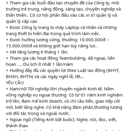
+ Tham gia các buổi đào tạo chuyên đề của Công ty, môi
trường trẻ trung, năng động, sáng tạo, chuyên nghiệp và
thân thiện.. Có cơ hội phấn đấu vào các vị trí quản lý và
quản lý cấp cao
+ Được Công ty trang bị máy Laptop cá nhân và những
trang thiết bị hiện đại trong quá trình làm việc.
+ Được hưởng lương cứng, thưởng: 10.000.000đ –
15.000.000đ và không giới hạn tùy năng lực.
+ Xét tăng lương 6 tháng 1 lần.
+ Tham gia các hoạt động Teambulding, dã ngoại, liên
hoan …. Du lịch ít nhất 1 lần/năm
+ Hưởng đầy đủ các quyền lợi theo Luật lao động (BHYT,
BHXH, BHTN) và các ngày nghỉ lễ, tết...
YÊU CẦU
+ Nam/nữ Tốt nghiệp ĐH chuyên ngành Kinh tế. Nắm
vững nghiệp vụ ngoại thương. Có từ 01 năm kinh nghiệm
trở lên, đam mê kinh doanh, có chí cầu tiến, giao tiếp cởi
mở, biết lắng nghe. Có khả năng đàm phán,thương lượng
với đối tác trong và ngoài nước.
+ Ngoại ngữ (Tiếng Anh bắt buộc): Nghe, nói, đọc, viết,
thành thạo