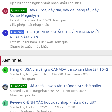
Dịch vụ doanh nghiệp xuất nhập khẩu-Logistics
Dây Curoa, dây đai, dây đai băng tải, dây
Quảng cáo
Q
Curoa Megadyne
Latest: quanglan
Lúc 15:03 Hôm qua
Giấy phép xuất nhập khẩu
THỦ TỤC NHẬP KHẨU THUYỀN KAYAK MỚI
Giải đáp
K
NHẤT NĂM 2026
Latest: KeiraPham
Lúc 14:48 Hôm qua
Chứng từ xuất nhập khẩu
Xem nhiều
Hàng đi USA via cảng ở CANADA thì có cần khai ISF 10+2
N
Started by Nguyễn Thị Nhi
19/6/20
Lượt xem: 692K
Thủ tục hải quan
Giá Xe tải Faw 8 tấn Thùng 9M7 chở pallet.
Quảng cáo
Started by oToHungPhat
25/1/21
Lượt xem: 468K
Mua bán quốc tế
Review CHÍNH XÁC học xuất nhập khẩu ở đâu tốt?
H
Started by Hà Linh
2/5/18
Lượt xem: 233K
Học xuất nhập khẩu-logistics