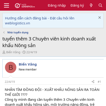
Đăng nhập
Đăng ký
Hướng dẫn cách đăng bài - Đặt câu hỏi lên
weblogistics.vn
Nhà tuyển dụng
tuyển thêm 3 Chuyên viên kinh doanh xuất
khẩu Nông sản
T
N
Biển Vắng
22/4/19
h
g
r
à
Biển Vắng
e
y
B
a
g
New member
d
ử
s
i
t
22/4/19
#1
a
NHẮN TÌM ĐỒNG ĐỘI - XUẤT KHẨU NÔNG SẢN RA TOÀN
r
THẾ GIỚI ????
t
e
Công ty mình đang cần tuyển thêm 3 Chuyên viên kinh
r
doanh xuất khẩu Nông sản, môi trường năng động, trẻ