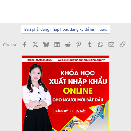
Bạn phải đăng nhập hoặc đăng ký để bình luận.
Facebook
X
Bluesky
LinkedIn
Reddit
Pinterest
Tumblr
WhatsApp
Email
Li
Chia sẻ: