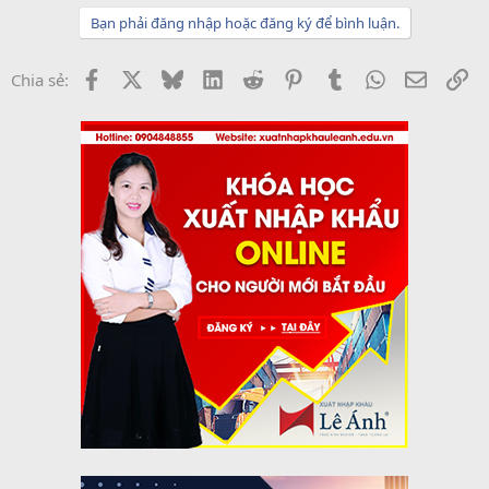
Bạn phải đăng nhập hoặc đăng ký để bình luận.
Facebook
X
Bluesky
LinkedIn
Reddit
Pinterest
Tumblr
WhatsApp
Email
Li
Chia sẻ: