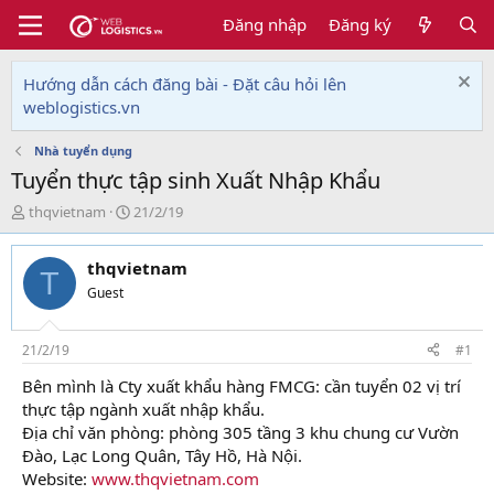
Đăng nhập
Đăng ký
Hướng dẫn cách đăng bài - Đặt câu hỏi lên
weblogistics.vn
Nhà tuyển dụng
Tuyển thực tập sinh Xuất Nhập Khẩu
T
N
thqvietnam
21/2/19
h
g
r
à
thqvietnam
e
y
T
a
g
Guest
d
ử
s
i
t
21/2/19
#1
a
Bên mình là Cty xuất khẩu hàng FMCG: cần tuyển 02 vị trí
r
thực tập ngành xuất nhập khẩu.
t
e
Địa chỉ văn phòng: phòng 305 tầng 3 khu chung cư Vườn
r
Đào, Lạc Long Quân, Tây Hồ, Hà Nội.
Website:
www.thqvietnam.com