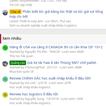
Latest: thuylinhbilalo
Lúc 12:07, Thứ sáu
Tin tức cập nhật
Phân biệt tóc giả bằng tóc thật và tóc giả sợi tổng
Chia sẻ
hợp chi tiết
Latest: Thiết bị máy ảnh
Lúc 09:21, Thứ sáu
Dịch vụ doanh nghiệp xuất nhập khẩu-Logistics
Xem nhiều
Hàng đi USA via cảng ở CANADA thì có cần khai ISF 10+2
N
Started by Nguyễn Thị Nhi
19/6/20
Lượt xem: 692K
Thủ tục hải quan
Giá Xe tải Faw 8 tấn Thùng 9M7 chở pallet.
Quảng cáo
Started by oToHungPhat
25/1/21
Lượt xem: 468K
Mua bán quốc tế
Review CHÍNH XÁC học xuất nhập khẩu ở đâu tốt?
H
Started by Hà Linh
2/5/18
Lượt xem: 237K
Học xuất nhập khẩu-logistics
Review học logistics ở đâu tốt
N
Started by Nguyễn Sung
13/10/18
Lượt xem: 145K
Học xuất nhập khẩu-logistics