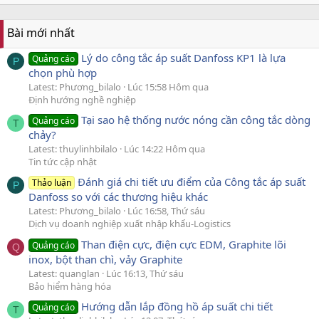
Bài mới nhất
Lý do công tắc áp suất Danfoss KP1 là lựa
Quảng cáo
P
chọn phù hợp
Latest: Phương_bilalo
Lúc 15:58 Hôm qua
Định hướng nghề nghiệp
Tại sao hệ thống nước nóng cần công tắc dòng
Quảng cáo
T
chảy?
Latest: thuylinhbilalo
Lúc 14:22 Hôm qua
Tin tức cập nhật
Đánh giá chi tiết ưu điểm của Công tắc áp suất
Thảo luận
P
Danfoss so với các thương hiệu khác
Latest: Phương_bilalo
Lúc 16:58, Thứ sáu
Dịch vụ doanh nghiệp xuất nhập khẩu-Logistics
Than điện cực, điện cực EDM, Graphite lõi
Quảng cáo
Q
inox, bột than chì, vảy Graphite
Latest: quanglan
Lúc 16:13, Thứ sáu
Bảo hiểm hàng hóa
Hướng dẫn lắp đồng hồ áp suất chi tiết
Quảng cáo
T