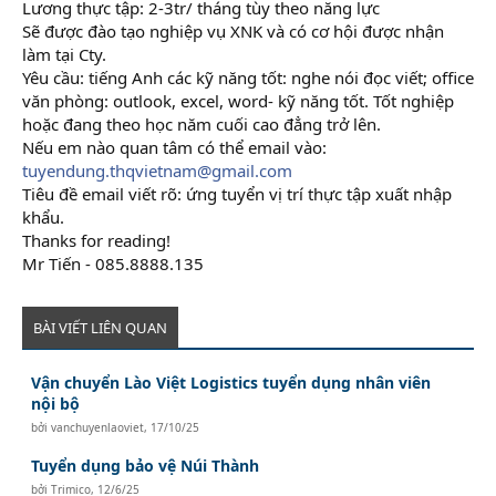
Lương thực tập: 2-3tr/ tháng tùy theo năng lực
Sẽ được đào tạo nghiệp vụ XNK và có cơ hội được nhận
làm tại Cty.
Yêu cầu: tiếng Anh các kỹ năng tốt: nghe nói đọc viết; office
văn phòng: outlook, excel, word- kỹ năng tốt. Tốt nghiệp
hoặc đang theo học năm cuối cao đẳng trở lên.
Nếu em nào quan tâm có thể email vào:
tuyendung.thqvietnam@gmail.com
Tiêu đề email viết rõ: ứng tuyển vị trí thực tập xuất nhập
khẩu.
Thanks for reading!
Mr Tiến - 085.8888.135
BÀI VIẾT LIÊN QUAN
Vận chuyển Lào Việt Logistics tuyển dụng nhân viên
nội bộ
bởi
vanchuyenlaoviet
,
17/10/25
Tuyển dụng bảo vệ Núi Thành
bởi
Trimico
,
12/6/25