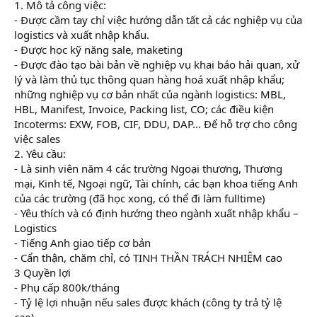
1. Mô tả công việc:
- Được cầm tay chỉ việc hướng dẫn tất cả các nghiệp vụ của
logistics và xuất nhập khẩu.
- Được học kỹ năng sale, maketing
- Được đào tạo bài bản về nghiệp vụ khai báo hải quan, xử
lý và làm thủ tục thông quan hàng hoá xuất nhập khẩu;
những nghiệp vụ cơ bản nhất của ngành logistics: MBL,
HBL, Manifest, Invoice, Packing list, CO; các điều kiện
Incoterms: EXW, FOB, CIF, DDU, DAP… Để hỗ trợ cho công
việc sales
2. Yêu cầu:
- Là sinh viên năm 4 các trường Ngoại thương, Thương
mại, Kinh tế, Ngoại ngữ, Tài chính, các bạn khoa tiếng Anh
của các trường (đã học xong, có thể đi làm fulltime)
- Yêu thích và có định hướng theo ngành xuất nhập khẩu –
Logistics
- Tiếng Anh giao tiếp cơ bản
- Cẩn thận, chăm chỉ, có TINH THẦN TRÁCH NHIỆM cao
3 Quyền lợi
- Phụ cấp 800k/tháng
- Tỷ lệ lợi nhuận nếu sales được khách (công ty trả tỷ lệ
cao)