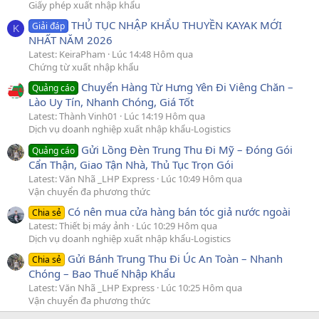
Giấy phép xuất nhập khẩu
THỦ TỤC NHẬP KHẨU THUYỀN KAYAK MỚI
Giải đáp
K
NHẤT NĂM 2026
Latest: KeiraPham
Lúc 14:48 Hôm qua
Chứng từ xuất nhập khẩu
Chuyển Hàng Từ Hưng Yên Đi Viêng Chăn –
Quảng cáo
Lào Uy Tín, Nhanh Chóng, Giá Tốt
Latest: Thành Vinh01
Lúc 14:19 Hôm qua
Dịch vụ doanh nghiệp xuất nhập khẩu-Logistics
Gửi Lồng Đèn Trung Thu Đi Mỹ – Đóng Gói
Quảng cáo
Cẩn Thận, Giao Tận Nhà, Thủ Tục Trọn Gói
Latest: Văn Nhã _LHP Express
Lúc 10:49 Hôm qua
Vận chuyển đa phương thức
Có nên mua cửa hàng bán tóc giả nước ngoài
Chia sẻ
Latest: Thiết bị máy ảnh
Lúc 10:29 Hôm qua
Dịch vụ doanh nghiệp xuất nhập khẩu-Logistics
Gửi Bánh Trung Thu Đi Úc An Toàn – Nhanh
Chia sẻ
Chóng – Bao Thuế Nhập Khẩu
Latest: Văn Nhã _LHP Express
Lúc 10:25 Hôm qua
Vận chuyển đa phương thức