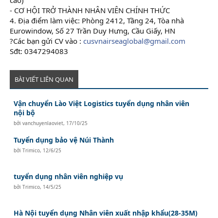
- CƠ HỘI TRỞ THÀNH NHÂN VIÊN CHÍNH THỨC
4. Địa điểm làm việc: Phòng 2412, Tầng 24, Tòa nhà
Eurowindow, Số 27 Trần Duy Hưng, Cầu Giấy, HN
?Các bạn gửi CV vào :
cusvnairseaglobal@gmail.com
Sđt: 0347294083
BÀI VIẾT LIÊN QUAN
Vận chuyển Lào Việt Logistics tuyển dụng nhân viên
nội bộ
bởi
vanchuyenlaoviet
,
17/10/25
Tuyển dụng bảo vệ Núi Thành
bởi
Trimico
,
12/6/25
tuyển dụng nhân viên nghiệp vụ
bởi
Trimico
,
14/5/25
Hà Nội tuyển dụng Nhân viên xuất nhập khẩu(28-35M)