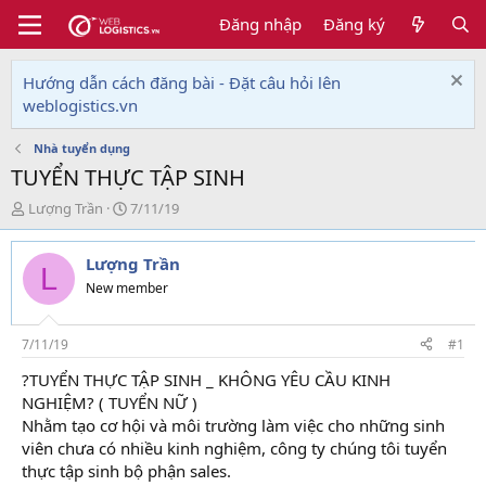
Đăng nhập
Đăng ký
Hướng dẫn cách đăng bài - Đặt câu hỏi lên
weblogistics.vn
Nhà tuyển dụng
TUYỂN THỰC TẬP SINH
T
N
Lượng Trần
7/11/19
h
g
r
à
Lượng Trần
e
y
L
a
g
New member
d
ử
s
i
t
7/11/19
#1
a
?TUYỂN THỰC TẬP SINH _ KHÔNG YÊU CẦU KINH
r
NGHIỆM? ( TUYỂN NỮ )
t
e
Nhằm tạo cơ hội và môi trường làm việc cho những sinh
r
viên chưa có nhiều kinh nghiệm, công ty chúng tôi tuyển
thực tập sinh bộ phận sales.