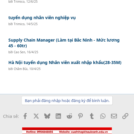
bởi
Trimico
,
12/6/25
tuyển dụng nhân viên nghiệp vụ
bởi
Trimico
,
14/5/25
Supply Chain Manager (Làm tại Bắc Ninh - Mức lương
45 - 60tr)
bởi
Cao Sen
,
16/4/25
Hà Nội tuyển dụng Nhân viên xuất nhập khẩu(28-35M)
bởi
Châm Bùi
,
10/4/25
Bạn phải đăng nhập hoặc đăng ký để bình luận.
Facebook
X
Bluesky
LinkedIn
Reddit
Pinterest
Tumblr
WhatsApp
Email
Li
Chia sẻ: