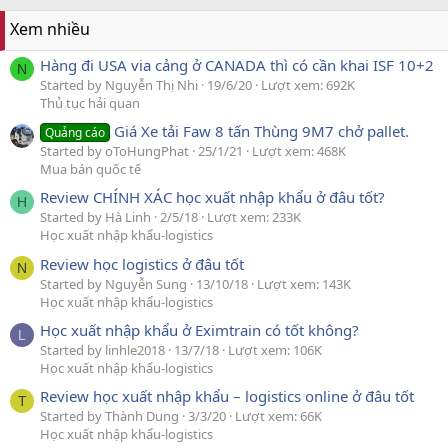
Xem nhiều
Hàng đi USA via cảng ở CANADA thì có cần khai ISF 10+2
N
Started by Nguyễn Thị Nhi
19/6/20
Lượt xem: 692K
Thủ tục hải quan
Giá Xe tải Faw 8 tấn Thùng 9M7 chở pallet.
Quảng cáo
Started by oToHungPhat
25/1/21
Lượt xem: 468K
Mua bán quốc tế
Review CHÍNH XÁC học xuất nhập khẩu ở đâu tốt?
H
Started by Hà Linh
2/5/18
Lượt xem: 233K
Học xuất nhập khẩu-logistics
Review học logistics ở đâu tốt
N
Started by Nguyễn Sung
13/10/18
Lượt xem: 143K
Học xuất nhập khẩu-logistics
Học xuất nhập khẩu ở Eximtrain có tốt không?
L
Started by linhle2018
13/7/18
Lượt xem: 106K
Học xuất nhập khẩu-logistics
Review học xuất nhập khẩu – logistics online ở đâu tốt
T
Started by Thành Dung
3/3/20
Lượt xem: 66K
Học xuất nhập khẩu-logistics