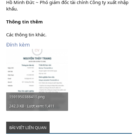
Hồ Minh Đức ~ Phó giám đốc tài chính Công ty xuất nhập
khẩu.
Thông tin thêm
Các thông tin khác.
Đính kèm
1591950388411.png
242.3 KB · Lượt xem: 1,411
BÀI VIẾT LIÊN QUAN