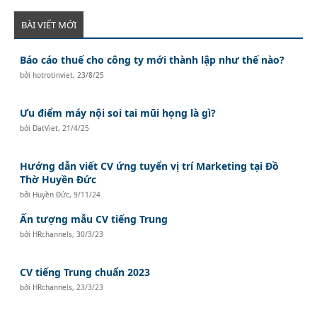
BÀI VIẾT MỚI
Báo cáo thuế cho công ty mới thành lập như thế nào?
bởi
hotrotinviet
,
23/8/25
Ưu điểm máy nội soi tai mũi họng là gì?
bởi
DatViet
,
21/4/25
Hướng dẫn viết CV ứng tuyển vị trí Marketing tại Đồ
Thờ Huyền Đức
bởi
Huyền Đức
,
9/11/24
Ấn tượng mẫu CV tiếng Trung
bởi
HRchannels
,
30/3/23
CV tiếng Trung chuẩn 2023
bởi
HRchannels
,
23/3/23