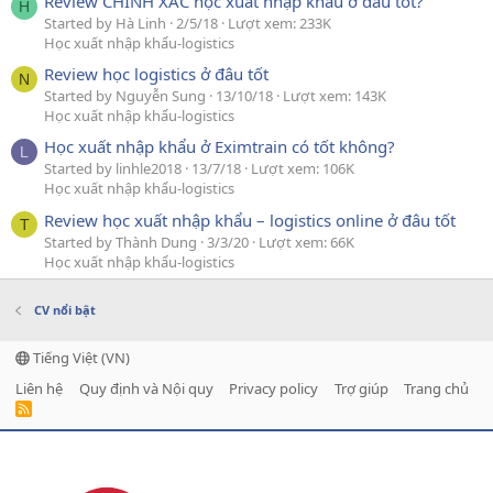
Review CHÍNH XÁC học xuất nhập khẩu ở đâu tốt?
H
Started by Hà Linh
2/5/18
Lượt xem: 233K
Học xuất nhập khẩu-logistics
Review học logistics ở đâu tốt
N
Started by Nguyễn Sung
13/10/18
Lượt xem: 143K
Học xuất nhập khẩu-logistics
Học xuất nhập khẩu ở Eximtrain có tốt không?
L
Started by linhle2018
13/7/18
Lượt xem: 106K
Học xuất nhập khẩu-logistics
Review học xuất nhập khẩu – logistics online ở đâu tốt
T
Started by Thành Dung
3/3/20
Lượt xem: 66K
Học xuất nhập khẩu-logistics
CV nổi bật
Tiếng Việt (VN)
Liên hệ
Quy định và Nội quy
Privacy policy
Trợ giúp
Trang chủ
R
S
S