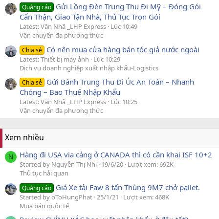
Gửi Lồng Đèn Trung Thu Đi Mỹ – Đóng Gói
Quảng cáo
Cẩn Thận, Giao Tận Nhà, Thủ Tục Trọn Gói
Latest: Văn Nhã _LHP Express
Lúc 10:49
Vận chuyển đa phương thức
Có nên mua cửa hàng bán tóc giả nước ngoài
Chia sẻ
Latest: Thiết bị máy ảnh
Lúc 10:29
Dịch vụ doanh nghiệp xuất nhập khẩu-Logistics
Gửi Bánh Trung Thu Đi Úc An Toàn – Nhanh
Chia sẻ
Chóng – Bao Thuế Nhập Khẩu
Latest: Văn Nhã _LHP Express
Lúc 10:25
Vận chuyển đa phương thức
Xem nhiều
Hàng đi USA via cảng ở CANADA thì có cần khai ISF 10+2
N
Started by Nguyễn Thị Nhi
19/6/20
Lượt xem: 692K
Thủ tục hải quan
Giá Xe tải Faw 8 tấn Thùng 9M7 chở pallet.
Quảng cáo
Started by oToHungPhat
25/1/21
Lượt xem: 468K
Mua bán quốc tế