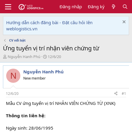
Đăng nhập
Đăng ký
Hướng dẫn cách đăng bài - Đặt câu hỏi lên
weblogistics.vn
CV nổi bật
Ứng tuyển vị trí nhận viên chứng từ
T
N
Nguyễn Hanh Phú
12/6/20
h
g
r
à
Nguyễn Hanh Phú
e
y
N
a
g
New member
d
ử
s
i
t
12/6/20
#1
a
Mẫu CV ứng tuyển vị trí NHÂN VIÊN CHỨNG TỪ (XNK)
r
t
e
Thông tin liên hệ:
r
Ngày sinh: 28/06/1995