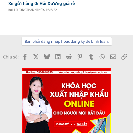
Xe gửi hàng đi Hải Dương giá rẻ
bởi
TRƯƠNGTHANHTHỦY
,
16/6/22
Bạn phải đăng nhập hoặc đăng ký để bình luận.
Facebook
X
Bluesky
LinkedIn
Reddit
Pinterest
Tumblr
WhatsApp
Email
Li
Chia sẻ: