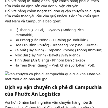
Đối với hàng lẻ, hàng ghép, quý khách hàng phải đi theo
cửa khẩu đã định sẵn của đơn vị vận chuyển
Đối với hàng chính ngạch thì đơn vị vận chuyển sẽ đi qua
cửa khẩu theo yêu cầu của quý khách. Các cửa khẩu giữa
Việt Nam và Campuchia bao gồm:
Lệ Thanh (Gia Lai) - Oyadav (Andong Pich-
Rattanakiri)
Bu Prăng (Đắc Nông) - O Raing (Mundulkiri)
Hoa Lư (Bình Phước) - Trapeang Sre (Snoul-Kratie)
Xa Mát (Tây Ninh) - Trapeing Phlong (Tbong Khmum)
Mộc Bài (Tây Ninh) - Bavet (Svay Rieng)
Tịnh Biên (An Giang) - Phnom Den (Takeo)
Hà Tiên (Kiên Giang) - Prek Chak (Lork-Kam Pot).
Dịch vụ vận chuyển cà phê đi Campuchia
của Phước An Logistics​
Với hơn 5 năm kinh nghiệm vận chuyển hàng hóa đi
Campuchia. Chúng tôi có đội ngũ nhân viên tư vấn có