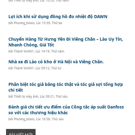
bởi
Thiết bị máy ảnh
,
Lúc 10:29, Thứ năm
Lợi ích khi sử dụng đồng hồ đo nhiệt độ DAWN
bởi
Phương_bilalo
,
Lúc 15:59, Thứ ba
Chuyển Hàng Từ Hưng Yên Đi Viêng Chăn – Lào Uy Tín,
Nhanh Chóng, Giá Tốt
bởi
Thành Vinh01
,
Lúc 14:19, Thứ năm
Nhà xe đi Lào có kho ở Hà Nội và Viêng Chăn.
bởi
Thành Vinh01
,
Lúc 09:12, Thứ tư
Phân biệt tóc giả bằng tóc thật và tóc giả sợi tổng hợp
chi tiết
bởi
Thiết bị máy ảnh
,
Lúc 09:21, Thứ sáu
Đánh giá chi tiết ưu điểm của Công tắc áp suất Danfoss
so với các thương hiệu khác
bởi
Phương_bilalo
,
Lúc 16:58, Thứ sáu
BÀI VIẾT MỚI