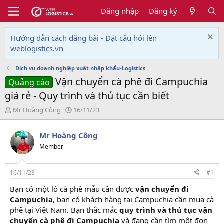
Đăng nhập
Đăng ký
Hướng dẫn cách đăng bài - Đặt câu hỏi lên
weblogistics.vn
Dịch vụ doanh nghiệp xuất nhập khẩu-Logistics
Vận chuyển cà phê đi Campuchia
Quảng cáo
giá rẻ - Quy trình và thủ tục cần biết
T
N
Mr Hoàng Công
16/11/23
h
g
r
à
Mr Hoàng Công
e
y
a
g
Member
d
ử
s
i
t
16/11/23
#1
a
Bạn có một lô cà phê mẫu cần được
vận chuyển đi
r
Campuchia
, bạn có khách hàng tại Campuchia cần mua cà
t
e
phê tại Việt Nam. Bạn thắc mắc
quy trình và thủ tục vận
r
chuyển cà phê đi Campuchia
và đang cần tìm một đơn