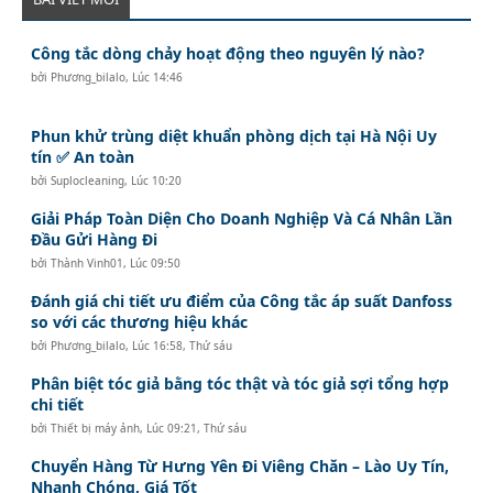
Công tắc dòng chảy hoạt động theo nguyên lý nào?
bởi
Phương_bilalo
,
Lúc 14:46
Phun khử trùng diệt khuẩn phòng dịch tại Hà Nội Uy
tín ✅ An toàn
bởi
Suplocleaning
,
Lúc 10:20
Giải Pháp Toàn Diện Cho Doanh Nghiệp Và Cá Nhân Lần
Đầu Gửi Hàng Đi
bởi
Thành Vinh01
,
Lúc 09:50
Đánh giá chi tiết ưu điểm của Công tắc áp suất Danfoss
so với các thương hiệu khác
bởi
Phương_bilalo
,
Lúc 16:58, Thứ sáu
Phân biệt tóc giả bằng tóc thật và tóc giả sợi tổng hợp
chi tiết
bởi
Thiết bị máy ảnh
,
Lúc 09:21, Thứ sáu
Chuyển Hàng Từ Hưng Yên Đi Viêng Chăn – Lào Uy Tín,
Nhanh Chóng, Giá Tốt