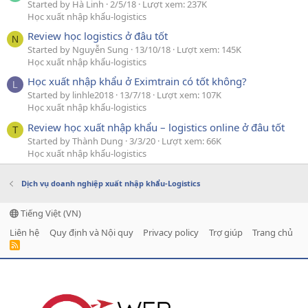
Started by Hà Linh
2/5/18
Lượt xem: 237K
Học xuất nhập khẩu-logistics
Review học logistics ở đâu tốt
N
Started by Nguyễn Sung
13/10/18
Lượt xem: 145K
Học xuất nhập khẩu-logistics
Học xuất nhập khẩu ở Eximtrain có tốt không?
L
Started by linhle2018
13/7/18
Lượt xem: 107K
Học xuất nhập khẩu-logistics
Review học xuất nhập khẩu – logistics online ở đâu tốt
T
Started by Thành Dung
3/3/20
Lượt xem: 66K
Học xuất nhập khẩu-logistics
Dịch vụ doanh nghiệp xuất nhập khẩu-Logistics
Tiếng Việt (VN)
Liên hệ
Quy định và Nội quy
Privacy policy
Trợ giúp
Trang chủ
R
S
S