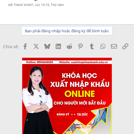
bởi
Thành Vinh01
,
Lúc 14:19, Thứ năm
Bạn phải đăng nhập hoặc đăng ký để bình luận.
Facebook
X
Bluesky
LinkedIn
Reddit
Pinterest
Tumblr
WhatsApp
Email
Li
Chia sẻ: