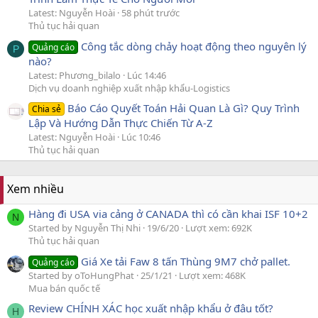
Latest: Nguyễn Hoài
58 phút trước
Thủ tục hải quan
Công tắc dòng chảy hoạt động theo nguyên lý
Quảng cáo
P
nào?
Latest: Phương_bilalo
Lúc 14:46
Dịch vụ doanh nghiệp xuất nhập khẩu-Logistics
Báo Cáo Quyết Toán Hải Quan Là Gì? Quy Trình
Chia sẻ
Lập Và Hướng Dẫn Thực Chiến Từ A-Z
Latest: Nguyễn Hoài
Lúc 10:46
Thủ tục hải quan
Xem nhiều
Hàng đi USA via cảng ở CANADA thì có cần khai ISF 10+2
N
Started by Nguyễn Thị Nhi
19/6/20
Lượt xem: 692K
Thủ tục hải quan
Giá Xe tải Faw 8 tấn Thùng 9M7 chở pallet.
Quảng cáo
Started by oToHungPhat
25/1/21
Lượt xem: 468K
Mua bán quốc tế
Review CHÍNH XÁC học xuất nhập khẩu ở đâu tốt?
H