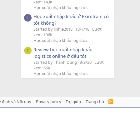
xem: 143K
Học xuất nhập khẩu-logistics
Học xuất nhập khẩu ở Eximtrain có
L
tốt không?
Started by linhle2018
13/7/18
Lượt
xem: 106K
Học xuất nhập khẩu-logistics
Review học xuất nhập khẩu –
T
logistics online ở đâu tốt
Started by Thành Dung
3/3/20
Lượt
xem: 66K
Học xuất nhập khẩu-logistics
 định và Nội quy
Privacy policy
Trợ giúp
Trang chủ
R
S
S