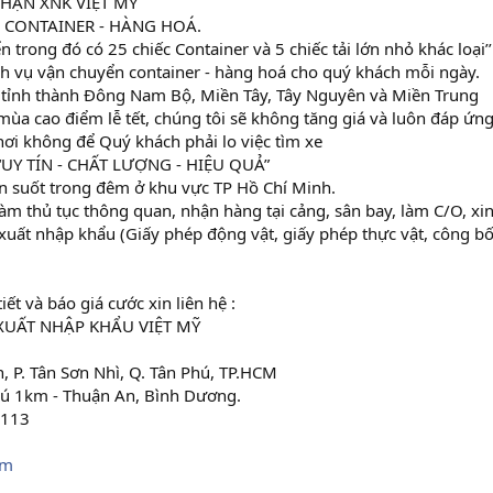
NHẬN XNK VIỆT MỸ
 CONTAINER - HÀNG HOÁ.
 trong đó có 25 chiếc Container và 5 chiếc tải lớn nhỏ khác loại’’
ịch vụ vận chuyển container - hàng hoá cho quý khách mỗi ngày.
tỉnh thành Đông Nam Bộ, Miền Tây, Tây Nguyên và Miền Trung
ùa cao điểm lễ tết, chúng tôi sẽ không tăng giá và luôn đáp ứn
nơi không để Quý khách phải lo việc tìm xe
“UY TÍN - CHẤT LƯỢNG - HIỆU QUẢ”
n suốt trong đêm ở khu vực TP Hồ Chí Minh.
làm thủ tục thông quan, nhận hàng tại cảng, sân bay, làm C/O, xi
xuất nhập khẩu (Giấy phép động vật, giấy phép thực vật, công bố
iết và báo giá cước xin liên hệ :
ẤT NHẬP KHẨU VIỆT MỸ
, P. Tân Sơn Nhì, Q. Tân Phú, TP.HCM
ú 1km - Thuận An, Bình Dương.
 113
om