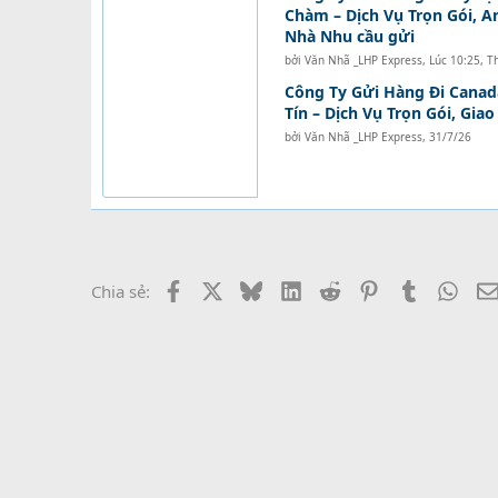
Chàm – Dịch Vụ Trọn Gói, A
Nhà Nhu cầu gửi
bởi
Văn Nhã _LHP Express
,
Lúc 10:25, T
Công Ty Gửi Hàng Đi Canad
Tín – Dịch Vụ Trọn Gói, Gia
bởi
Văn Nhã _LHP Express
,
31/7/26
Facebook
X
Bluesky
LinkedIn
Reddit
Pinterest
Tumblr
What
Chia sẻ: