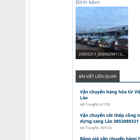
Đính kèm
23905317_856902991138275_2121874089428333860_n.jpg
69.9 KB · Lượt xem: 174
BÀI VIẾT LIÊN QUAN
Vận chuyển hàng hóa từ Vi
Lào
bởi
TrungPA
,
6/7/26
Vận chuyển sắt thép công tr
dựng sang Lào 0853089321
bởi
TrungPA
,
29/5/26
Bảng giá vận chuyển hàng