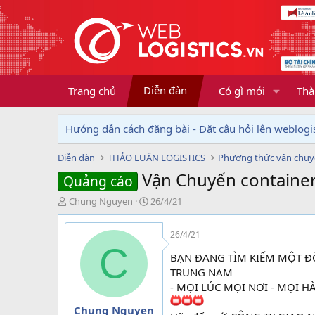
Diễn đàn
Trang chủ
Có gì mới
Thà
Hướng dẫn cách đăng bài - Đặt câu hỏi lên weblogis
Diễn đàn
THẢO LUẬN LOGISTICS
Phương thức vận chu
Vận Chuyển containe
Quảng cáo
T
N
Chung Nguyen
26/4/21
h
g
r
à
26/4/21
e
y
C
a
g
BẠN ĐANG TÌM KIẾM MỘT ĐỘ
d
ử
TRUNG NAM
s
i
- MỌI LÚC MỌI NƠI - MỌI 
t
a
Chung Nguyen
r