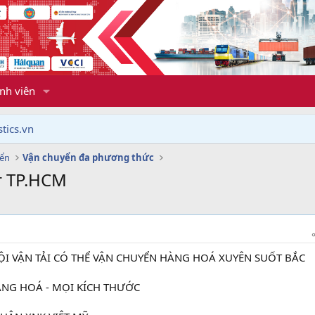
nh viên
tics.vn
yển
Vận chuyển đa phương thức
r TP.HCM
I VẬN TẢI CÓ THỂ VẬN CHUYỂN HÀNG HOÁ XUYÊN SUỐT BẮC
HÀNG HOÁ - MỌI KÍCH THƯỚC