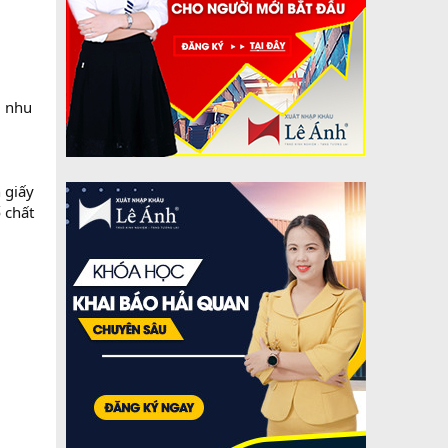
g nhu
n giấy
 chất