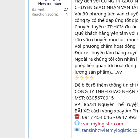
Hãy đến với CÔNG TY GIAO 
New member
t
CHUYÊN GIAO NHẬN VẬN TẢI
Bài viết
27
e
Với 30 phương tiện vận chuyển
Reaction score
1
r
công ty có thể đáp ứng tốt d
Chuyên tuyến : TP.HCM đi các 
Quý khách hàng yên tâm với m
cầu vận chuyển mọi lúc, mọi 
Với phương châm hoạt động 
Đội xe chuyên làm hàng xuyê
Ngoài ra chúng tôi còn nhận 
phép liên quan tới hoạt động 
lượng sản phẩm)…..vv
Để biết rõ thêm thông tin chi t
CÔNG TY TNHH GIAO NHẬN XU
MST: 0305670915
VP : 85/31 Nguyễn Thế Truyện
BÃI XE: cách vòng xoay An Ph
: 0917 454 046 - 0947 993
:
vietmylogistic.com
:
tansinh@vietmylogistic.c