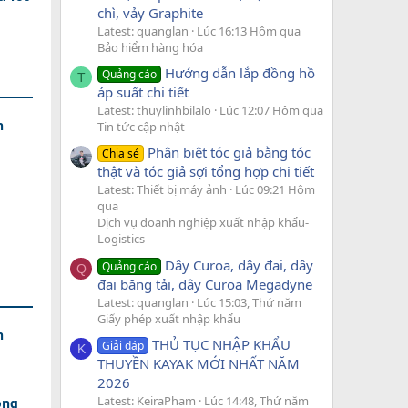
chì, vảy Graphite
Latest: quanglan
Lúc 16:13 Hôm qua
Bảo hiểm hàng hóa
Hướng dẫn lắp đồng hồ
Quảng cáo
T
áp suất chi tiết
Latest: thuylinhbilalo
Lúc 12:07 Hôm qua
h
Tin tức cập nhật
Phân biệt tóc giả bằng tóc
Chia sẻ
thật và tóc giả sợi tổng hợp chi tiết
Latest: Thiết bị máy ảnh
Lúc 09:21 Hôm
qua
Dịch vụ doanh nghiệp xuất nhập khẩu-
Logistics
Dây Curoa, dây đai, dây
Quảng cáo
Q
đai băng tải, dây Curoa Megadyne
Latest: quanglan
Lúc 15:03, Thứ năm
Giấy phép xuất nhập khẩu
h
THỦ TỤC NHẬP KHẨU
Giải đáp
K
THUYỀN KAYAK MỚI NHẤT NĂM
2026
Latest: KeiraPham
Lúc 14:48, Thứ năm
ồng