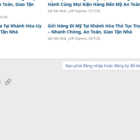
n Toàn, Giao Tận
Hành Cùng Mọi Kiện Hàng Đến Mỹ An Toà
bởi
Văn Nhã _LHP Express
,
31/7/26
hứ ba
a Tại Khánh Hòa Uy
Gửi Hàng Đi Mỹ Tại Khánh Hòa Thủ Tục Trọ
o Tận Nhà
– Nhanh Chóng, An Toàn, Giao Tận Nhà
bởi
Văn Nhã _LHP Express
,
24/7/26
Bạn phải đăng nhập hoặc đăng ký để bì
sApp
Email
Link