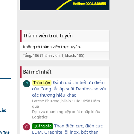
Thành viên trực tuyến
Không có thành viên trực tuyến.
Tổng: 106 (Thành viên: 1, khách: 105)
Bài mới nhất
Đánh giá chi tiết ưu điểm
Thảo luận
P
của Công tắc áp suất Danfoss so với
các thương hiệu khác
Latest: Phương_bilalo
Lúc 16:58 Hôm
qua
Lào
Dịch vụ doanh nghiệp xuất nhập khẩu-
Logistics
Than điện cực, điện cực
Quảng cáo
Q
EDM, Graphite lõi inox, bột than
á Tốt