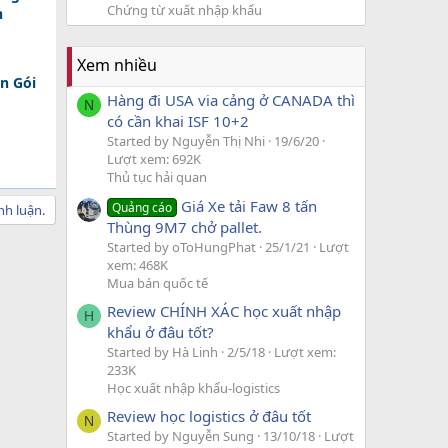
Chứng từ xuất nhập khẩu
n
Xem nhiều
n Gói
Hàng đi USA via cảng ở CANADA thì
N
có cần khai ISF 10+2
Started by Nguyễn Thị Nhi
19/6/20
Lượt xem: 692K
Thủ tục hải quan
Giá Xe tải Faw 8 tấn
Quảng cáo
nh luận.
Thùng 9M7 chở pallet.
Started by oToHungPhat
25/1/21
Lượt
xem: 468K
Mua bán quốc tế
Review CHÍNH XÁC học xuất nhập
H
khẩu ở đâu tốt?
Started by Hà Linh
2/5/18
Lượt xem:
233K
Học xuất nhập khẩu-logistics
Review học logistics ở đâu tốt
N
Started by Nguyễn Sung
13/10/18
Lượt