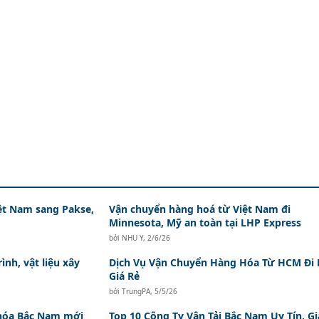
ệt Nam sang Pakse,
Vận chuyển hàng hoá từ Việt Nam đi
Minnesota, Mỹ an toàn tại LHP Express
bởi
NHU Y
,
2/6/26
ình, vật liệu xây
Dịch Vụ Vận Chuyển Hàng Hóa Từ HCM Đi 
Giá Rẻ
bởi
TrungPA
,
5/5/26
 hóa Bắc Nam mới
Top 10 Công Ty Vận Tải Bắc Nam Uy Tín, Gi