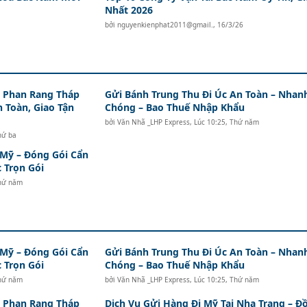
Nhất 2026
bởi
nguyenkienphat2011@gmail.
,
16/3/26
i Phan Rang Tháp
Gửi Bánh Trung Thu Đi Úc An Toàn – Nhan
n Toàn, Giao Tận
Chóng – Bao Thuế Nhập Khẩu
bởi
Văn Nhã _LHP Express
,
Lúc 10:25, Thứ năm
hứ ba
 Mỹ – Đóng Gói Cẩn
 Trọn Gói
Thứ năm
 Mỹ – Đóng Gói Cẩn
Gửi Bánh Trung Thu Đi Úc An Toàn – Nhan
 Trọn Gói
Chóng – Bao Thuế Nhập Khẩu
Thứ năm
bởi
Văn Nhã _LHP Express
,
Lúc 10:25, Thứ năm
i Phan Rang Tháp
Dịch Vụ Gửi Hàng Đi Mỹ Tại Nha Trang – Đ