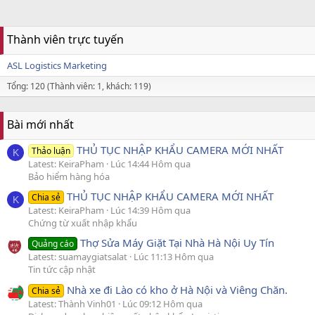
Thành viên trực tuyến
ASL Logistics Marketing
Tổng: 120 (Thành viên: 1, khách: 119)
Bài mới nhất
THỦ TỤC NHẬP KHẨU CAMERA MỚI NHẤT
Thảo luận
K
Latest: KeiraPham
Lúc 14:44 Hôm qua
Bảo hiểm hàng hóa
THỦ TỤC NHẬP KHẨU CAMERA MỚI NHẤT
Chia sẻ
K
Latest: KeiraPham
Lúc 14:39 Hôm qua
Chứng từ xuất nhập khẩu
Thợ Sửa Máy Giặt Tại Nhà Hà Nội Uy Tín
Quảng cáo
Latest: suamaygiatsalat
Lúc 11:13 Hôm qua
Tin tức cập nhật
Nhà xe đi Lào có kho ở Hà Nội và Viêng Chăn.
Chia sẻ
Latest: Thành Vinh01
Lúc 09:12 Hôm qua