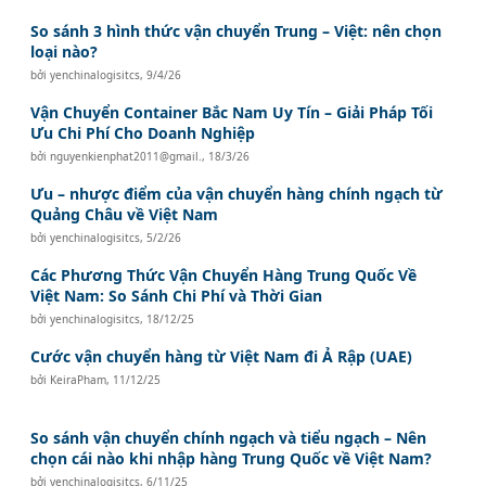
So sánh 3 hình thức vận chuyển Trung – Việt: nên chọn
loại nào?
bởi
yenchinalogisitcs
,
9/4/26
Vận Chuyển Container Bắc Nam Uy Tín – Giải Pháp Tối
Ưu Chi Phí Cho Doanh Nghiệp
bởi
nguyenkienphat2011@gmail.
,
18/3/26
Ưu – nhược điểm của vận chuyển hàng chính ngạch từ
Quảng Châu về Việt Nam
bởi
yenchinalogisitcs
,
5/2/26
Các Phương Thức Vận Chuyển Hàng Trung Quốc Về
Việt Nam: So Sánh Chi Phí và Thời Gian
bởi
yenchinalogisitcs
,
18/12/25
Cước vận chuyển hàng từ Việt Nam đi Ả Rập (UAE)
bởi
KeiraPham
,
11/12/25
So sánh vận chuyển chính ngạch và tiểu ngạch – Nên
chọn cái nào khi nhập hàng Trung Quốc về Việt Nam?
bởi
yenchinalogisitcs
,
6/11/25