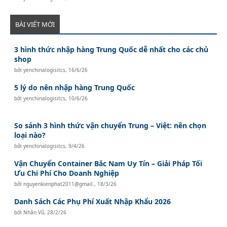
BÀI VIẾT MỚI
3 hình thức nhập hàng Trung Quốc dễ nhất cho các chủ
shop
bởi
yenchinalogisitcs
,
16/6/26
5 lý do nên nhập hàng Trung Quốc
bởi
yenchinalogisitcs
,
10/6/26
So sánh 3 hình thức vận chuyển Trung – Việt: nên chọn
loại nào?
bởi
yenchinalogisitcs
,
9/4/26
Vận Chuyển Container Bắc Nam Uy Tín – Giải Pháp Tối
Ưu Chi Phí Cho Doanh Nghiệp
bởi
nguyenkienphat2011@gmail.
,
18/3/26
Danh Sách Các Phụ Phí Xuất Nhập Khẩu 2026
bởi
Nhân Vũ
,
28/2/26