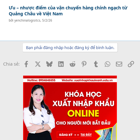
Ưu – nhược điểm của vận chuyển hàng chính ngạch từ
Quảng Châu về Việt Nam
bởi
yenchinalogisitcs
,
5/2/26
Bạn phải đăng nhập hoặc đăng ký để bình luận.
Facebook
X
Bluesky
LinkedIn
Reddit
Pinterest
Tumblr
WhatsApp
Email
Li
Chia sẻ: