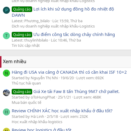
Dịch vụ doanh nghiệp xuất nhập khẩu-Logistics
Lợi ích khi sử dụng đồng hồ đo nhiệt độ
Quảng cáo
P
DAWN
Latest: Phương_bilalo
Lúc 15:59, Thứ ba
Dịch vụ doanh nghiệp xuất nhập khẩu-Logistics
Ưu điểm công tắc dòng chảy chính hãng
Quảng cáo
T
Latest: thuylinhbilalo
Lúc 10:46, Thứ ba
Tin tức cập nhật
Xem nhiều
Hàng đi USA via cảng ở CANADA thì có cần khai ISF 10+2
N
Started by Nguyễn Thị Nhi
19/6/20
Lượt xem: 692K
Thủ tục hải quan
Giá Xe tải Faw 8 tấn Thùng 9M7 chở pallet.
Quảng cáo
Started by oToHungPhat
25/1/21
Lượt xem: 468K
Mua bán quốc tế
Review CHÍNH XÁC học xuất nhập khẩu ở đâu tốt?
H
Started by Hà Linh
2/5/18
Lượt xem: 232K
Học xuất nhập khẩu-logistics
Review học logistics ở đâu tốt