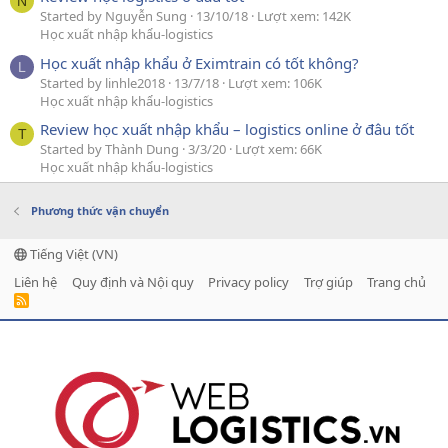
N
Started by Nguyễn Sung
13/10/18
Lượt xem: 142K
Học xuất nhập khẩu-logistics
Học xuất nhập khẩu ở Eximtrain có tốt không?
L
Started by linhle2018
13/7/18
Lượt xem: 106K
Học xuất nhập khẩu-logistics
Review học xuất nhập khẩu – logistics online ở đâu tốt
T
Started by Thành Dung
3/3/20
Lượt xem: 66K
Học xuất nhập khẩu-logistics
Phương thức vận chuyển
Tiếng Việt (VN)
Liên hệ
Quy định và Nội quy
Privacy policy
Trợ giúp
Trang chủ
R
S
S