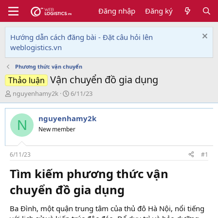
Đăng nhập
Đăng ký
Hướng dẫn cách đăng bài - Đặt câu hỏi lên
weblogistics.vn
Phương thức vận chuyển
Vận chuyển đồ gia dụng
Thảo luận
T
N
nguyenhamy2k
6/11/23
h
g
r
à
nguyenhamy2k
e
y
N
a
g
New member
d
ử
s
i
t
6/11/23
#1
a
Tìm kiếm phương thức vận
r
t
chuyển đồ gia dụng​
e
r
Ba Đình, một quận trung tâm của thủ đô Hà Nội, nổi tiếng