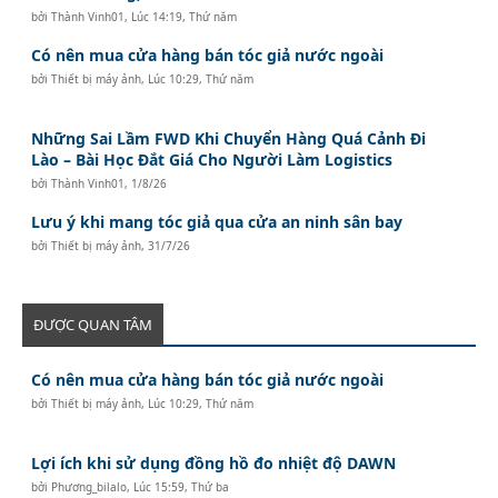
bởi
Thành Vinh01
,
Lúc 14:19, Thứ năm
Có nên mua cửa hàng bán tóc giả nước ngoài
bởi
Thiết bị máy ảnh
,
Lúc 10:29, Thứ năm
Những Sai Lầm FWD Khi Chuyển Hàng Quá Cảnh Đi
Lào – Bài Học Đắt Giá Cho Người Làm Logistics
bởi
Thành Vinh01
,
1/8/26
Lưu ý khi mang tóc giả qua cửa an ninh sân bay
bởi
Thiết bị máy ảnh
,
31/7/26
ĐƯỢC QUAN TÂM
Có nên mua cửa hàng bán tóc giả nước ngoài
bởi
Thiết bị máy ảnh
,
Lúc 10:29, Thứ năm
Lợi ích khi sử dụng đồng hồ đo nhiệt độ DAWN
bởi
Phương_bilalo
,
Lúc 15:59, Thứ ba