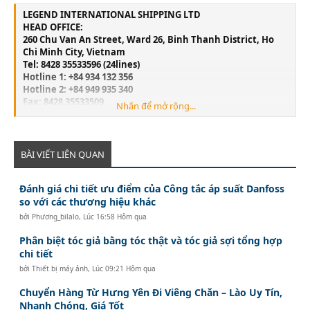
LEGEND INTERNATIONAL SHIPPING LTD
HEAD OFFICE:
260 Chu Van An Street, Ward 26, Binh Thanh District, Ho
Chi Minh City, Vietnam
Tel: 8428 35533596 (24lines)
Hotline 1: +84 934 132 356
Hotline 2: +84 949 935 340
Fax: 8428 35533509
Nhấn để mở rộng...
Email:
info@legend-shipping.com
HAI PHONG OFFICE:
No.3 Le Thanh Tong Street, May To Ward, Ngo Quyen
District, Hai Phong City, Vietnam
BÀI VIẾT LIÊN QUAN
Tel: 84225 3999679
Fax: 84225 3999569
Đánh giá chi tiết ưu điểm của Công tắc áp suất Danfoss
Email:
Lghp@legend-shipping.com
so với các thương hiệu khác
bởi
Phương_bilalo
,
Lúc 16:58 Hôm qua
Phân biệt tóc giả bằng tóc thật và tóc giả sợi tổng hợp
chi tiết
bởi
Thiết bị máy ảnh
,
Lúc 09:21 Hôm qua
Chuyển Hàng Từ Hưng Yên Đi Viêng Chăn – Lào Uy Tín,
Nhanh Chóng, Giá Tốt