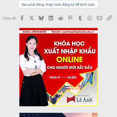
Bạn phải đăng nhập hoặc đăng ký để bình luận.
Facebook
X
Bluesky
LinkedIn
Reddit
Pinterest
Tumblr
WhatsApp
Email
Li
Chia sẻ: