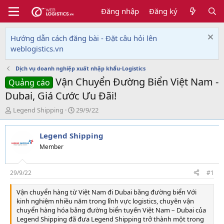
Đăng nhập
Đăng ký
Hướng dẫn cách đăng bài - Đặt câu hỏi lên
weblogistics.vn
Dịch vụ doanh nghiệp xuất nhập khẩu-Logistics
Vận Chuyển Đường Biển Việt Nam -
Quảng cáo
Dubai, Giá Cước Ưu Đãi!
T
N
Legend Shipping
29/9/22
h
g
r
à
Legend Shipping
e
y
a
g
Member
d
ử
s
i
t
29/9/22
#1
a
r
Vận chuyển hàng từ Việt Nam đi Dubai bằng đường biển Với
t
kinh nghiệm nhiều năm trong lĩnh vực logistics, chuyên vận
e
chuyển hàng hóa bằng đường biển tuyến Việt Nam – Dubai của
r
Legend Shipping đã đưa Legend Shipping trở thành một trong