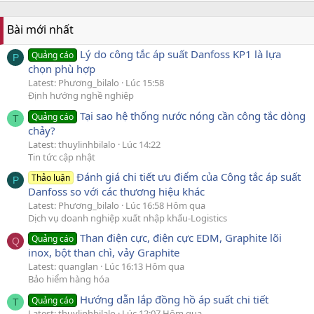
Bài mới nhất
Lý do công tắc áp suất Danfoss KP1 là lựa
Quảng cáo
P
chọn phù hợp
Latest: Phương_bilalo
Lúc 15:58
Định hướng nghề nghiệp
Tại sao hệ thống nước nóng cần công tắc dòng
Quảng cáo
T
chảy?
Latest: thuylinhbilalo
Lúc 14:22
Tin tức cập nhật
Đánh giá chi tiết ưu điểm của Công tắc áp suất
Thảo luận
P
Danfoss so với các thương hiệu khác
Latest: Phương_bilalo
Lúc 16:58 Hôm qua
Dịch vụ doanh nghiệp xuất nhập khẩu-Logistics
Than điện cực, điện cực EDM, Graphite lõi
Quảng cáo
Q
inox, bột than chì, vảy Graphite
Latest: quanglan
Lúc 16:13 Hôm qua
Bảo hiểm hàng hóa
Hướng dẫn lắp đồng hồ áp suất chi tiết
Quảng cáo
T
Latest: thuylinhbilalo
Lúc 12:07 Hôm qua