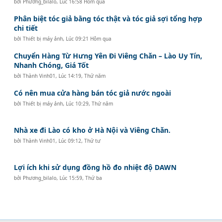
bởi
Phương_bilalo
,
Lúc 16:58 Hôm qua
Phân biệt tóc giả bằng tóc thật và tóc giả sợi tổng hợp
chi tiết
bởi
Thiết bị máy ảnh
,
Lúc 09:21 Hôm qua
Chuyển Hàng Từ Hưng Yên Đi Viêng Chăn – Lào Uy Tín,
Nhanh Chóng, Giá Tốt
bởi
Thành Vinh01
,
Lúc 14:19, Thứ năm
Có nên mua cửa hàng bán tóc giả nước ngoài
bởi
Thiết bị máy ảnh
,
Lúc 10:29, Thứ năm
Nhà xe đi Lào có kho ở Hà Nội và Viêng Chăn.
bởi
Thành Vinh01
,
Lúc 09:12, Thứ tư
Lợi ích khi sử dụng đồng hồ đo nhiệt độ DAWN
bởi
Phương_bilalo
,
Lúc 15:59, Thứ ba