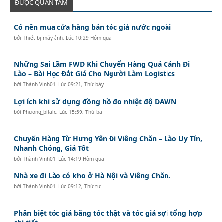
ĐƯỢC QUAN TÂM
Có nên mua cửa hàng bán tóc giả nước ngoài
bởi
Thiết bị máy ảnh
,
Lúc 10:29 Hôm qua
Những Sai Lầm FWD Khi Chuyển Hàng Quá Cảnh Đi
Lào – Bài Học Đắt Giá Cho Người Làm Logistics
bởi
Thành Vinh01
,
Lúc 09:21, Thứ bảy
Lợi ích khi sử dụng đồng hồ đo nhiệt độ DAWN
bởi
Phương_bilalo
,
Lúc 15:59, Thứ ba
Chuyển Hàng Từ Hưng Yên Đi Viêng Chăn – Lào Uy Tín,
Nhanh Chóng, Giá Tốt
bởi
Thành Vinh01
,
Lúc 14:19 Hôm qua
Nhà xe đi Lào có kho ở Hà Nội và Viêng Chăn.
bởi
Thành Vinh01
,
Lúc 09:12, Thứ tư
Phân biệt tóc giả bằng tóc thật và tóc giả sợi tổng hợp