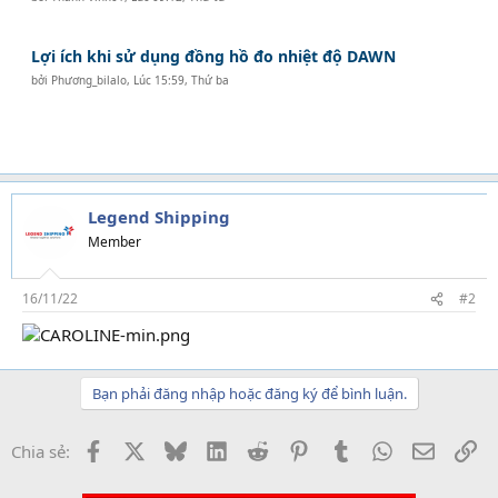
Lợi ích khi sử dụng đồng hồ đo nhiệt độ DAWN
bởi
Phương_bilalo
,
Lúc 15:59, Thứ ba
Legend Shipping
Member
16/11/22
#2
Bạn phải đăng nhập hoặc đăng ký để bình luận.
Facebook
X
Bluesky
LinkedIn
Reddit
Pinterest
Tumblr
WhatsApp
Email
Li
Chia sẻ: