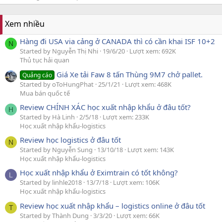
Xem nhiều
Hàng đi USA via cảng ở CANADA thì có cần khai ISF 10+2
N
Started by Nguyễn Thị Nhi
19/6/20
Lượt xem: 692K
Thủ tục hải quan
Giá Xe tải Faw 8 tấn Thùng 9M7 chở pallet.
Quảng cáo
Started by oToHungPhat
25/1/21
Lượt xem: 468K
Mua bán quốc tế
Review CHÍNH XÁC học xuất nhập khẩu ở đâu tốt?
H
Started by Hà Linh
2/5/18
Lượt xem: 233K
Học xuất nhập khẩu-logistics
Review học logistics ở đâu tốt
N
Started by Nguyễn Sung
13/10/18
Lượt xem: 143K
Học xuất nhập khẩu-logistics
Học xuất nhập khẩu ở Eximtrain có tốt không?
L
Started by linhle2018
13/7/18
Lượt xem: 106K
Học xuất nhập khẩu-logistics
Review học xuất nhập khẩu – logistics online ở đâu tốt
T
Started by Thành Dung
3/3/20
Lượt xem: 66K