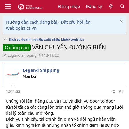
Đăng nhập
Đăng ký
Hướng dẫn cách đăng bài - Đặt câu hỏi lên
weblogistics.vn
Dịch vụ doanh nghiệp xuất nhập khẩu-Logistics
VẬN CHUYỂN ĐƯỜNG BIỂN
Quảng cáo
T
N
Legend Shipping
12/11/22
h
g
r
à
Legend Shipping
e
y
a
g
Member
d
ử
s
i
t
12/11/22
#1
a
Chúng tôi làm hàng LCL và FCL và dịch vụ door to door
r
từ/tới tất cả các cảng lớn trên thế giới thông qua mạng lưới
t
e
đại lý toàn cầu mở rộng.
r
Dịch vụ tinh cậy, tài chính ổn định và đội ngũ nhân viên
giàu kinh nghiệm là những nhân tố chính đem lại sự hợp