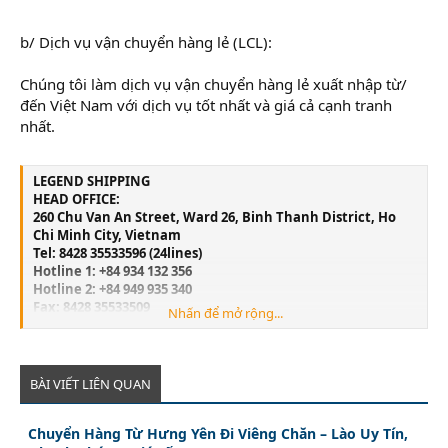
b/ Dịch vụ vận chuyển hàng lẻ (LCL):
Chúng tôi làm dịch vụ vận chuyển hàng lẻ xuất nhập từ/
đến Việt Nam với dịch vụ tốt nhất và giá cả cạnh tranh
nhất.
LEGEND SHIPPING
HEAD OFFICE:
260 Chu Van An Street, Ward 26, Binh Thanh District, Ho
Chi Minh City, Vietnam
Tel: 8428 35533596 (24lines)
Hotline 1: +84 934 132 356
Hotline 2: +84 949 935 340
Fax: 8428 35533509
Nhấn để mở rộng...
Email:
info@legend-shipping.com
HAI PHONG OFFICE:
No.3 Le Thanh Tong Street, May To Ward, Ngo Quyen
District, Hai Phong City, Vietnam
BÀI VIẾT LIÊN QUAN
Tel: 84225 3999679
Fax: 84225 3999569
Chuyển Hàng Từ Hưng Yên Đi Viêng Chăn – Lào Uy Tín,
Email:
Lghp@legend-shipping.com