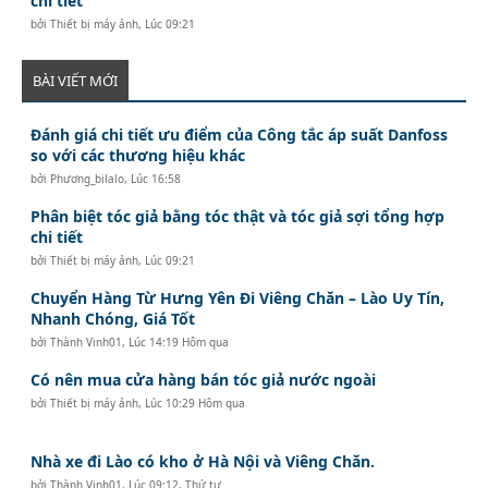
chi tiết
bởi
Thiết bị máy ảnh
,
Lúc 09:21
BÀI VIẾT MỚI
Đánh giá chi tiết ưu điểm của Công tắc áp suất Danfoss
so với các thương hiệu khác
bởi
Phương_bilalo
,
Lúc 16:58
Phân biệt tóc giả bằng tóc thật và tóc giả sợi tổng hợp
chi tiết
bởi
Thiết bị máy ảnh
,
Lúc 09:21
Chuyển Hàng Từ Hưng Yên Đi Viêng Chăn – Lào Uy Tín,
Nhanh Chóng, Giá Tốt
bởi
Thành Vinh01
,
Lúc 14:19 Hôm qua
Có nên mua cửa hàng bán tóc giả nước ngoài
bởi
Thiết bị máy ảnh
,
Lúc 10:29 Hôm qua
Nhà xe đi Lào có kho ở Hà Nội và Viêng Chăn.
bởi
Thành Vinh01
,
Lúc 09:12, Thứ tư