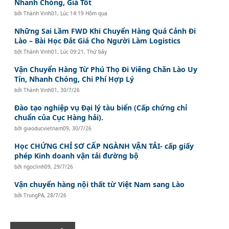
Nhanh Chóng, Giá Tốt
bởi
Thành Vinh01
,
Lúc 14:19 Hôm qua
Những Sai Lầm FWD Khi Chuyển Hàng Quá Cảnh Đi
Lào – Bài Học Đắt Giá Cho Người Làm Logistics
bởi
Thành Vinh01
,
Lúc 09:21, Thứ bảy
Vận Chuyển Hàng Từ Phú Thọ Đi Viêng Chăn Lào Uy
Tín, Nhanh Chóng, Chi Phí Hợp Lý
bởi
Thành Vinh01
,
30/7/26
Đào tạo nghiệp vụ Đại lý tàu biển (Cấp chứng chỉ
chuẩn của Cục Hàng hải).
bởi
giaoducvietnam09
,
30/7/26
Học CHỨNG CHỈ SƠ CẤP NGÀNH VẬN TẢI- cấp giấy
phép Kinh doanh vận tải đường bộ
bởi
ngoclinh09
,
29/7/26
Vận chuyển hàng nội thất từ Việt Nam sang Lào
bởi
TrungPA
,
28/7/26