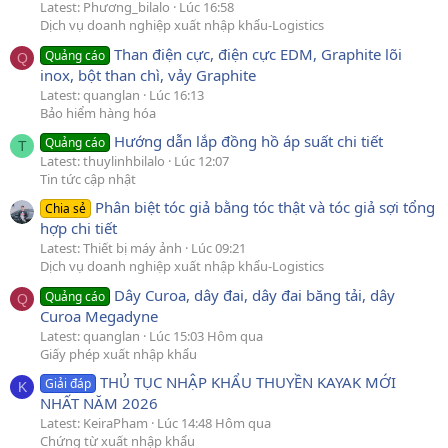
Latest: Phương_bilalo
Lúc 16:58
Dịch vụ doanh nghiệp xuất nhập khẩu-Logistics
Than điện cực, điện cực EDM, Graphite lõi
Quảng cáo
Q
inox, bột than chì, vảy Graphite
Latest: quanglan
Lúc 16:13
Bảo hiểm hàng hóa
Hướng dẫn lắp đồng hồ áp suất chi tiết
Quảng cáo
T
Latest: thuylinhbilalo
Lúc 12:07
Tin tức cập nhật
Phân biệt tóc giả bằng tóc thật và tóc giả sợi tổng
Chia sẻ
hợp chi tiết
Latest: Thiết bị máy ảnh
Lúc 09:21
Dịch vụ doanh nghiệp xuất nhập khẩu-Logistics
Dây Curoa, dây đai, dây đai băng tải, dây
Quảng cáo
Q
Curoa Megadyne
Latest: quanglan
Lúc 15:03 Hôm qua
Giấy phép xuất nhập khẩu
THỦ TỤC NHẬP KHẨU THUYỀN KAYAK MỚI
Giải đáp
K
NHẤT NĂM 2026
Latest: KeiraPham
Lúc 14:48 Hôm qua
Chứng từ xuất nhập khẩu