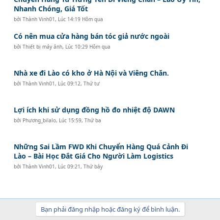
Nhanh Chóng, Giá Tốt
bởi
Thành Vinh01
,
Lúc 14:19 Hôm qua
Có nên mua cửa hàng bán tóc giả nước ngoài
bởi
Thiết bị máy ảnh
,
Lúc 10:29 Hôm qua
Nhà xe đi Lào có kho ở Hà Nội và Viêng Chăn.
bởi
Thành Vinh01
,
Lúc 09:12, Thứ tư
Lợi ích khi sử dụng đồng hồ đo nhiệt độ DAWN
bởi
Phương_bilalo
,
Lúc 15:59, Thứ ba
Những Sai Lầm FWD Khi Chuyển Hàng Quá Cảnh Đi
Lào – Bài Học Đắt Giá Cho Người Làm Logistics
bởi
Thành Vinh01
,
Lúc 09:21, Thứ bảy
Bạn phải đăng nhập hoặc đăng ký để bình luận.