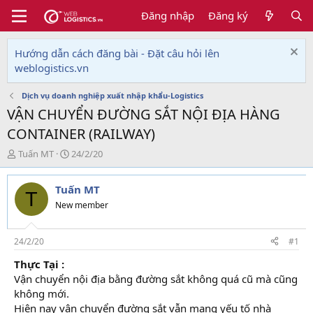
Đăng nhập
Đăng ký
Hướng dẫn cách đăng bài - Đặt câu hỏi lên
weblogistics.vn
Dịch vụ doanh nghiệp xuất nhập khẩu-Logistics
VẬN CHUYỂN ĐƯỜNG SẮT NỘI ĐỊA HÀNG
CONTAINER (RAILWAY)
T
N
Tuấn MT
24/2/20
h
g
r
à
Tuấn MT
e
y
T
a
g
New member
d
ử
s
i
t
24/2/20
#1
a
Thực Tại :
r
Vận chuyển nội địa bằng đường sắt không quá cũ mà cũng
t
e
không mới.
r
Hiện nay vận chuyển đường sắt vẫn mang yếu tố nhà