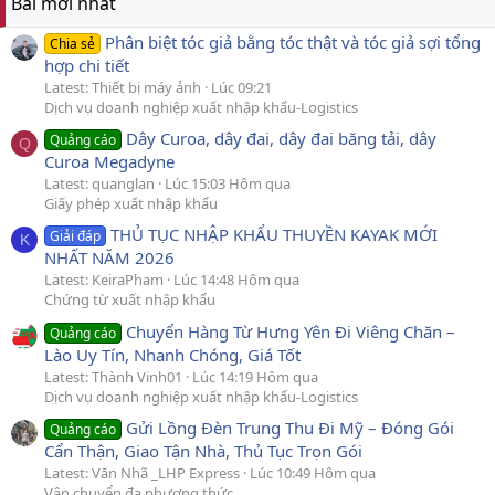
Bài mới nhất
Phân biệt tóc giả bằng tóc thật và tóc giả sợi tổng
Chia sẻ
hợp chi tiết
Latest: Thiết bị máy ảnh
Lúc 09:21
Dịch vụ doanh nghiệp xuất nhập khẩu-Logistics
Dây Curoa, dây đai, dây đai băng tải, dây
Quảng cáo
Q
Curoa Megadyne
Latest: quanglan
Lúc 15:03 Hôm qua
Giấy phép xuất nhập khẩu
THỦ TỤC NHẬP KHẨU THUYỀN KAYAK MỚI
Giải đáp
K
NHẤT NĂM 2026
Latest: KeiraPham
Lúc 14:48 Hôm qua
Chứng từ xuất nhập khẩu
Chuyển Hàng Từ Hưng Yên Đi Viêng Chăn –
Quảng cáo
Lào Uy Tín, Nhanh Chóng, Giá Tốt
Latest: Thành Vinh01
Lúc 14:19 Hôm qua
Dịch vụ doanh nghiệp xuất nhập khẩu-Logistics
Gửi Lồng Đèn Trung Thu Đi Mỹ – Đóng Gói
Quảng cáo
Cẩn Thận, Giao Tận Nhà, Thủ Tục Trọn Gói
Latest: Văn Nhã _LHP Express
Lúc 10:49 Hôm qua
Vận chuyển đa phương thức