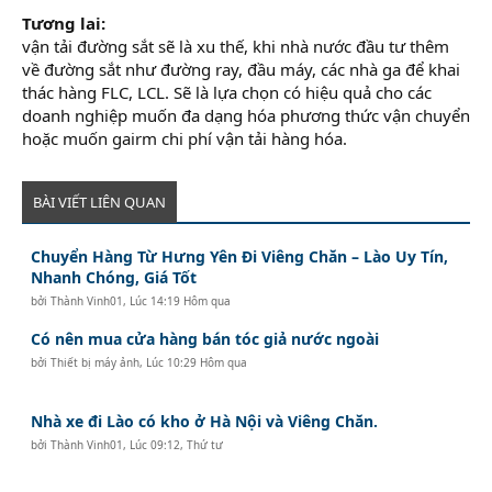
Tương lai:
vận tải đường sắt sẽ là xu thế, khi nhà nước đầu tư thêm
về đường sắt như đường ray, đầu máy, các nhà ga để khai
thác hàng FLC, LCL. Sẽ là lựa chọn có hiệu quả cho các
doanh nghiệp muốn đa dạng hóa phương thức vận chuyển
hoặc muốn gairm chi phí vận tải hàng hóa.
BÀI VIẾT LIÊN QUAN
Chuyển Hàng Từ Hưng Yên Đi Viêng Chăn – Lào Uy Tín,
Nhanh Chóng, Giá Tốt
bởi
Thành Vinh01
,
Lúc 14:19 Hôm qua
Có nên mua cửa hàng bán tóc giả nước ngoài
bởi
Thiết bị máy ảnh
,
Lúc 10:29 Hôm qua
Nhà xe đi Lào có kho ở Hà Nội và Viêng Chăn.
bởi
Thành Vinh01
,
Lúc 09:12, Thứ tư