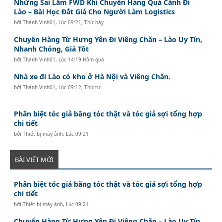
Những Sai Lầm FWD Khi Chuyển Hàng Quá Cảnh Đi
Lào – Bài Học Đắt Giá Cho Người Làm Logistics
bởi
Thành Vinh01
,
Lúc 09:21, Thứ bảy
Chuyển Hàng Từ Hưng Yên Đi Viêng Chăn – Lào Uy Tín,
Nhanh Chóng, Giá Tốt
bởi
Thành Vinh01
,
Lúc 14:19 Hôm qua
Nhà xe đi Lào có kho ở Hà Nội và Viêng Chăn.
bởi
Thành Vinh01
,
Lúc 09:12, Thứ tư
Phân biệt tóc giả bằng tóc thật và tóc giả sợi tổng hợp
chi tiết
bởi
Thiết bị máy ảnh
,
Lúc 09:21
BÀI VIẾT MỚI
Phân biệt tóc giả bằng tóc thật và tóc giả sợi tổng hợp
chi tiết
bởi
Thiết bị máy ảnh
,
Lúc 09:21
Chuyển Hàng Từ Hưng Yên Đi Viêng Chăn – Lào Uy Tín,