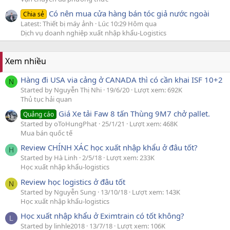
Có nên mua cửa hàng bán tóc giả nước ngoài
Chia sẻ
Latest: Thiết bị máy ảnh
Lúc 10:29 Hôm qua
Dịch vụ doanh nghiệp xuất nhập khẩu-Logistics
Xem nhiều
Hàng đi USA via cảng ở CANADA thì có cần khai ISF 10+2
N
Started by Nguyễn Thị Nhi
19/6/20
Lượt xem: 692K
Thủ tục hải quan
Giá Xe tải Faw 8 tấn Thùng 9M7 chở pallet.
Quảng cáo
Started by oToHungPhat
25/1/21
Lượt xem: 468K
Mua bán quốc tế
Review CHÍNH XÁC học xuất nhập khẩu ở đâu tốt?
H
Started by Hà Linh
2/5/18
Lượt xem: 233K
Học xuất nhập khẩu-logistics
Review học logistics ở đâu tốt
N
Started by Nguyễn Sung
13/10/18
Lượt xem: 143K
Học xuất nhập khẩu-logistics
Học xuất nhập khẩu ở Eximtrain có tốt không?
L
Started by linhle2018
13/7/18
Lượt xem: 106K