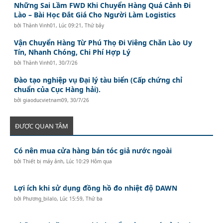
Những Sai Lầm FWD Khi Chuyển Hàng Quá Cảnh Đi
Lào – Bài Học Đắt Giá Cho Người Làm Logistics
bởi
Thành Vinh01
,
Lúc 09:21, Thứ bảy
Vận Chuyển Hàng Từ Phú Thọ Đi Viêng Chăn Lào Uy
Tín, Nhanh Chóng, Chi Phí Hợp Lý
bởi
Thành Vinh01
,
30/7/26
Đào tạo nghiệp vụ Đại lý tàu biển (Cấp chứng chỉ
chuẩn của Cục Hàng hải).
bởi
giaoducvietnam09
,
30/7/26
ĐƯỢC QUAN TÂM
Có nên mua cửa hàng bán tóc giả nước ngoài
bởi
Thiết bị máy ảnh
,
Lúc 10:29 Hôm qua
Lợi ích khi sử dụng đồng hồ đo nhiệt độ DAWN
bởi
Phương_bilalo
,
Lúc 15:59, Thứ ba