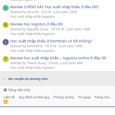
Review CHÍNH XÁC học xuất nhập khẩu ở đâu tốt?
H
Started by Hà Linh
2/5/18
Lượt xem: 233K
Học xuất nhập khẩu-logistics
Review học logistics ở đâu tốt
N
Started by Nguyễn Sung
13/10/18
Lượt xem: 143K
Học xuất nhập khẩu-logistics
Học xuất nhập khẩu ở Eximtrain có tốt không?
L
Started by linhle2018
13/7/18
Lượt xem: 106K
Học xuất nhập khẩu-logistics
Review học xuất nhập khẩu – logistics online ở đâu tốt
T
Started by Thành Dung
3/3/20
Lượt xem: 66K
Học xuất nhập khẩu-logistics
Vận chuyển đa phương thức
Tiếng Việt (VN)
Liên hệ
Quy định và Nội quy
Privacy policy
Trợ giúp
Trang chủ
R
S
S