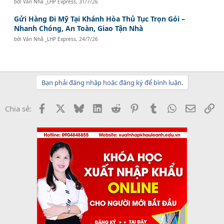
bởi
Văn Nhã _LHP Express
,
31/7/26
Gửi Hàng Đi Mỹ Tại Khánh Hòa Thủ Tục Trọn Gói –
Nhanh Chóng, An Toàn, Giao Tận Nhà
bởi
Văn Nhã _LHP Express
,
24/7/26
Bạn phải đăng nhập hoặc đăng ký để bình luận.
Facebook
X
Bluesky
LinkedIn
Reddit
Pinterest
Tumblr
WhatsApp
Email
Li
Chia sẻ: