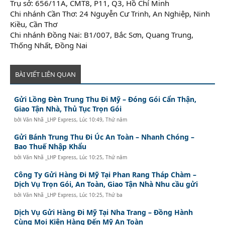
Trụ sở: 656/11A, CMT8, P11, Q3, Hồ Chí Minh
Chi nhánh Cần Thơ: 24 Nguyễn Cư Trinh, An Nghiệp, Ninh
Kiều, Cần Thơ
Chi nhánh Đồng Nai: B1/007, Bắc Sơn, Quang Trung,
Thống Nhất, Đồng Nai
BÀI VIẾT LIÊN QUAN
Gửi Lồng Đèn Trung Thu Đi Mỹ – Đóng Gói Cẩn Thận,
Giao Tận Nhà, Thủ Tục Trọn Gói
bởi
Văn Nhã _LHP Express
,
Lúc 10:49, Thứ năm
Gửi Bánh Trung Thu Đi Úc An Toàn – Nhanh Chóng –
Bao Thuế Nhập Khẩu
bởi
Văn Nhã _LHP Express
,
Lúc 10:25, Thứ năm
Công Ty Gửi Hàng Đi Mỹ Tại Phan Rang Tháp Chàm –
Dịch Vụ Trọn Gói, An Toàn, Giao Tận Nhà Nhu cầu gửi
bởi
Văn Nhã _LHP Express
,
Lúc 10:25, Thứ ba
Dịch Vụ Gửi Hàng Đi Mỹ Tại Nha Trang – Đồng Hành
Cùng Mọi Kiện Hàng Đến Mỹ An Toàn