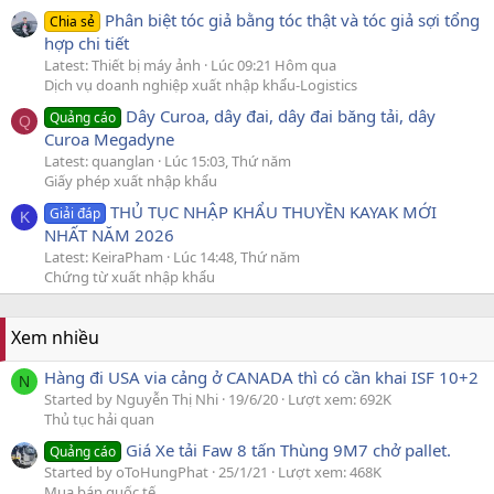
Phân biệt tóc giả bằng tóc thật và tóc giả sợi tổng
Chia sẻ
hợp chi tiết
Latest: Thiết bị máy ảnh
Lúc 09:21 Hôm qua
Dịch vụ doanh nghiệp xuất nhập khẩu-Logistics
Dây Curoa, dây đai, dây đai băng tải, dây
Quảng cáo
Q
Curoa Megadyne
Latest: quanglan
Lúc 15:03, Thứ năm
Giấy phép xuất nhập khẩu
THỦ TỤC NHẬP KHẨU THUYỀN KAYAK MỚI
Giải đáp
K
NHẤT NĂM 2026
Latest: KeiraPham
Lúc 14:48, Thứ năm
Chứng từ xuất nhập khẩu
Xem nhiều
Hàng đi USA via cảng ở CANADA thì có cần khai ISF 10+2
N
Started by Nguyễn Thị Nhi
19/6/20
Lượt xem: 692K
Thủ tục hải quan
Giá Xe tải Faw 8 tấn Thùng 9M7 chở pallet.
Quảng cáo
Started by oToHungPhat
25/1/21
Lượt xem: 468K
Mua bán quốc tế