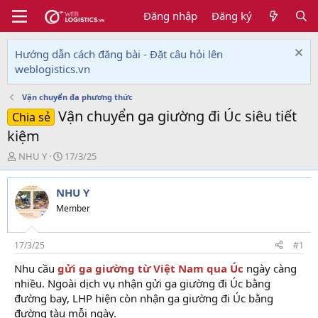
Đăng nhập
Đăng ký
Hướng dẫn cách đăng bài - Đặt câu hỏi lên
weblogistics.vn
Vận chuyển đa phương thức
Vận chuyển ga giường đi Úc siêu tiết
Chia sẻ
kiệm
T
N
NHU Y
17/3/25
h
g
r
à
NHU Y
e
y
a
g
Member
d
ử
s
i
t
17/3/25
#1
a
Nhu cầu
gửi ga giường từ Việt Nam qua Úc
ngày càng
r
nhiều. Ngoài dịch vụ nhận gửi ga giường đi Úc bằng
t
e
đường bay, LHP hiện còn nhận ga giường đi Úc bằng
r
đường tàu mỗi ngày.