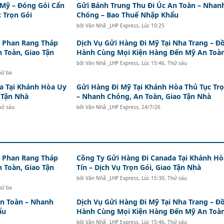
 Mỹ – Đóng Gói Cẩn
Gửi Bánh Trung Thu Đi Úc An Toàn – Nhan
 Trọn Gói
Chóng – Bao Thuế Nhập Khẩu
bởi
Văn Nhã _LHP Express
,
Lúc 10:25
i Phan Rang Tháp
Dịch Vụ Gửi Hàng Đi Mỹ Tại Nha Trang – Đ
n Toàn, Giao Tận
Hành Cùng Mọi Kiện Hàng Đến Mỹ An Toà
bởi
Văn Nhã _LHP Express
,
Lúc 15:46, Thứ sáu
hứ ba
a Tại Khánh Hòa Uy
Gửi Hàng Đi Mỹ Tại Khánh Hòa Thủ Tục Trọ
o Tận Nhà
– Nhanh Chóng, An Toàn, Giao Tận Nhà
hứ sáu
bởi
Văn Nhã _LHP Express
,
24/7/26
i Phan Rang Tháp
Công Ty Gửi Hàng Đi Canada Tại Khánh Hò
n Toàn, Giao Tận
Tín – Dịch Vụ Trọn Gói, Giao Tận Nhà
bởi
Văn Nhã _LHP Express
,
Lúc 15:30, Thứ sáu
hứ ba
An Toàn – Nhanh
Dịch Vụ Gửi Hàng Đi Mỹ Tại Nha Trang – Đ
ẩu
Hành Cùng Mọi Kiện Hàng Đến Mỹ An Toà
bởi
Văn Nhã _LHP Express
,
Lúc 15:46, Thứ sáu