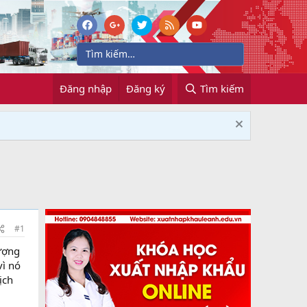
Đăng nhập
Đăng ký
Tìm kiếm
#1
ượng
vì nó
ịch