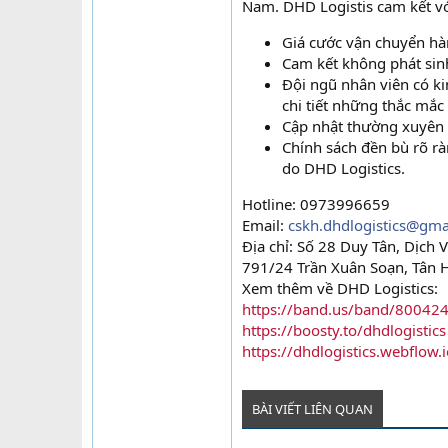
Nam. DHD Logistis cam kết v
Giá cước vận chuyển hàn
Cam kết không phát sinh
Đội ngũ nhân viên có ki
chi tiết những thắc mắc
Cập nhật thường xuyên l
Chính sách đền bù rõ r
do DHD Logistics.
Hotline: 0973996659
Email:
cskh.dhdlogistics@gma
Địa chỉ: Số 28 Duy Tân, Dịch 
791/24 Trần Xuân Soạn, Tân 
Xem thêm về DHD Logistics:
https://band.us/band/80042
https://boosty.to/dhdlogistics
https://dhdlogistics.webflow.i
BÀI VIẾT LIÊN QUAN