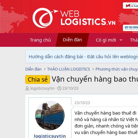
Diễn đàn
Trang chủ
Có gì mới
Thà
Hướng dẫn cách đăng bài - Đặt câu hỏi lên weblogis
Diễn đàn
THẢO LUẬN LOGISTICS
Phương thức vận chu
Vận chuyển hàng bao thu
Chia sẻ
T
N
logisticsuytin
23/10/23
h
g
r
à
23/10/23
e
y
a
g
Vận chuyển hàng bao thuế đi 
d
ử
nhỏ và hàng cá nhân từ Việt 
s
i
đơn giản, nhanh chóng và tiện 
t
vụ vận chuyển hàng bao thuế 
a
logisticsuytin
r