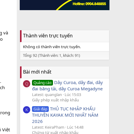
g và
Thành viên trực tuyến
ao
Không có thành viên trực tuyến.
Tổng: 92 (Thành viên: 1, khách: 91)
Bài mới nhất
.
Dây Curoa, dây đai, dây
Quảng cáo
Q
ách
đai băng tải, dây Curoa Megadyne
Latest: quanglan
Lúc 15:03
Giấy phép xuất nhập khẩu
THỦ TỤC NHẬP KHẨU
Giải đáp
K
trong
THUYỀN KAYAK MỚI NHẤT NĂM
2026
Latest: KeiraPham
Lúc 14:48
 Việt
Chứng từ xuất nhập khẩu