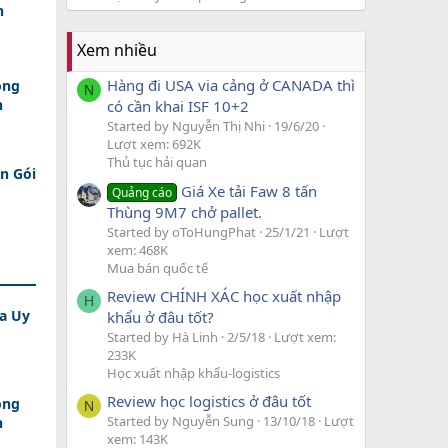
h
Xem nhiều
Hàng đi USA via cảng ở CANADA thì
ồng
N
n
có cần khai ISF 10+2
Started by Nguyễn Thị Nhi
19/6/20
Lượt xem: 692K
Thủ tục hải quan
n Gói
Giá Xe tải Faw 8 tấn
Quảng cáo
Thùng 9M7 chở pallet.
Started by oToHungPhat
25/1/21
Lượt
xem: 468K
Mua bán quốc tế
Review CHÍNH XÁC học xuất nhập
H
a Uy
khẩu ở đâu tốt?
Started by Hà Linh
2/5/18
Lượt xem:
233K
Học xuất nhập khẩu-logistics
Review học logistics ở đâu tốt
ồng
N
Started by Nguyễn Sung
13/10/18
Lượt
n
xem: 143K