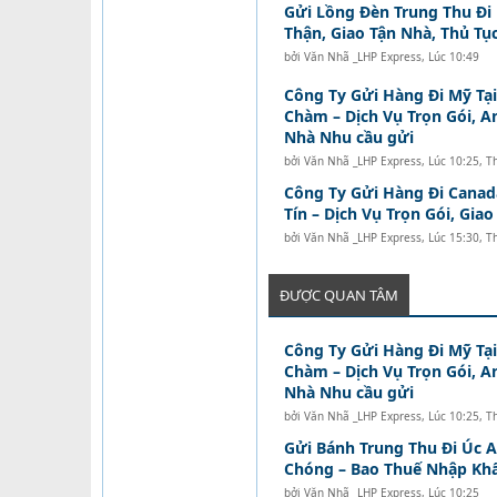
Gửi Lồng Đèn Trung Thu Đi
Thận, Giao Tận Nhà, Thủ Tục
bởi
Văn Nhã _LHP Express
,
Lúc 10:49
Công Ty Gửi Hàng Đi Mỹ Tạ
Chàm – Dịch Vụ Trọn Gói, A
Nhà Nhu cầu gửi
bởi
Văn Nhã _LHP Express
,
Lúc 10:25, T
Công Ty Gửi Hàng Đi Canad
Tín – Dịch Vụ Trọn Gói, Gia
bởi
Văn Nhã _LHP Express
,
Lúc 15:30, T
ĐƯỢC QUAN TÂM
Công Ty Gửi Hàng Đi Mỹ Tạ
Chàm – Dịch Vụ Trọn Gói, A
Nhà Nhu cầu gửi
bởi
Văn Nhã _LHP Express
,
Lúc 10:25, T
Gửi Bánh Trung Thu Đi Úc 
Chóng – Bao Thuế Nhập Kh
bởi
Văn Nhã _LHP Express
,
Lúc 10:25