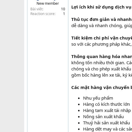
New member
t
Lợi ích khi sử dụng dịch v
Bài viết
10
e
Reaction score
1
r
Thủ tục đơn giản và nhan
dễ dàng và nhanh chóng, giúp
Tiết kiệm chi phí vận chuy
so với các phương pháp khác, 
Thông quan hàng hóa nha
không tốn nhiều thời gian. C
chóng và cho phép xuất khẩu đ
gồm bốc hàng lên xe tải, ký k
Các mặt hàng vận chuyển 
Nhu yếu phẩm
Hàng có kích thước lớn
Hàng tam xuất tái nhập
Nông sản xuất khẩu
Thuỷ hải sản xuất khẩu
Hàng dệt may và các sả