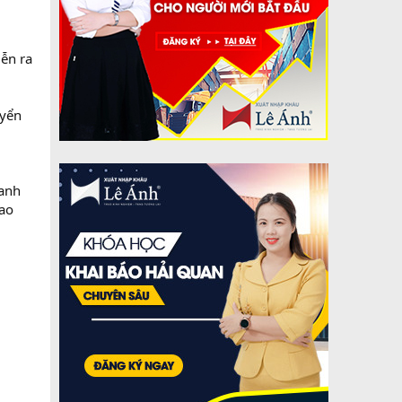
iễn ra
uyển
hanh
bao