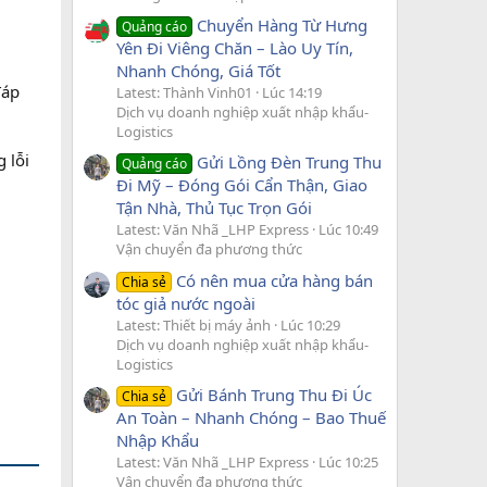
Chuyển Hàng Từ Hưng
Quảng cáo
Yên Đi Viêng Chăn – Lào Uy Tín,
Nhanh Chóng, Giá Tốt
đáp
Latest: Thành Vinh01
Lúc 14:19
Dịch vụ doanh nghiệp xuất nhập khẩu-
Logistics
 lỗi
Gửi Lồng Đèn Trung Thu
Quảng cáo
Đi Mỹ – Đóng Gói Cẩn Thận, Giao
Tận Nhà, Thủ Tục Trọn Gói
Latest: Văn Nhã _LHP Express
Lúc 10:49
Vận chuyển đa phương thức
Có nên mua cửa hàng bán
Chia sẻ
tóc giả nước ngoài
Latest: Thiết bị máy ảnh
Lúc 10:29
Dịch vụ doanh nghiệp xuất nhập khẩu-
Logistics
Gửi Bánh Trung Thu Đi Úc
Chia sẻ
An Toàn – Nhanh Chóng – Bao Thuế
Nhập Khẩu
Latest: Văn Nhã _LHP Express
Lúc 10:25
Vận chuyển đa phương thức