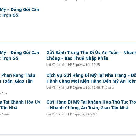
 Mỹ – Đóng Gói Cẩn
 Trọn Gói
 Mỹ – Đóng Gói Cẩn
Gửi Bánh Trung Thu Đi Úc An Toàn – Nhan
 Trọn Gói
Chóng – Bao Thuế Nhập Khẩu
bởi
Văn Nhã _LHP Express
,
Lúc 10:25
i Phan Rang Tháp
Dịch Vụ Gửi Hàng Đi Mỹ Tại Nha Trang – Đ
n Toàn, Giao Tận
Hành Cùng Mọi Kiện Hàng Đến Mỹ An Toà
bởi
Văn Nhã _LHP Express
,
Lúc 15:46, Thứ sáu
hứ ba
a Tại Khánh Hòa Uy
Gửi Hàng Đi Mỹ Tại Khánh Hòa Thủ Tục Trọ
o Tận Nhà
– Nhanh Chóng, An Toàn, Giao Tận Nhà
hứ sáu
bởi
Văn Nhã _LHP Express
,
24/7/26