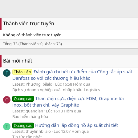
Thành viên trực tuyến
Không có thành viên trực tuyến.
Tổng: 73 (Thành viên: 0, khách: 73)
Bài mới nhất
Đánh giá chi tiết ưu điểm của Công tắc áp suất
Thảo luận
P
Danfoss so với các thương hiệu khác
Latest: Phương_bilalo
Lúc 16:58 Hôm qua
Dịch vụ doanh nghiệp xuất nhập khẩu-Logistics
Than điện cực, điện cực EDM, Graphite lõi
Quảng cáo
Q
inox, bột than chì, vảy Graphite
Latest: quanglan
Lúc 16:13 Hôm qua
Bảo hiểm hàng hóa
Hướng dẫn lắp đồng hồ áp suất chi tiết
Quảng cáo
T
Latest: thuylinhbilalo
Lúc 12:07 Hôm qua
Tin tức cập nhật