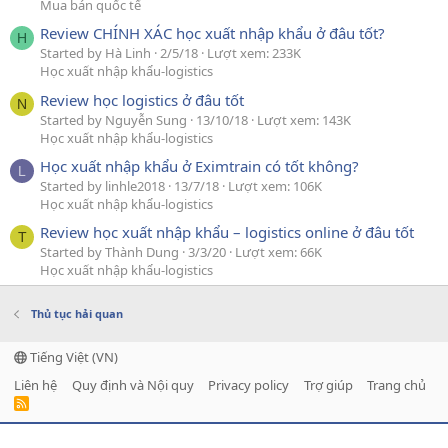
Mua bán quốc tế
Review CHÍNH XÁC học xuất nhập khẩu ở đâu tốt?
H
Started by Hà Linh
2/5/18
Lượt xem: 233K
Học xuất nhập khẩu-logistics
Review học logistics ở đâu tốt
N
Started by Nguyễn Sung
13/10/18
Lượt xem: 143K
Học xuất nhập khẩu-logistics
Học xuất nhập khẩu ở Eximtrain có tốt không?
L
Started by linhle2018
13/7/18
Lượt xem: 106K
Học xuất nhập khẩu-logistics
Review học xuất nhập khẩu – logistics online ở đâu tốt
T
Started by Thành Dung
3/3/20
Lượt xem: 66K
Học xuất nhập khẩu-logistics
Thủ tục hải quan
Tiếng Việt (VN)
Liên hệ
Quy định và Nội quy
Privacy policy
Trợ giúp
Trang chủ
R
S
S