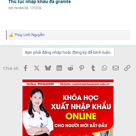
Thủ tục nhập khẩu đá granite
bởi
YenNhi38
,
17/3/26
Thùy Linh Nguyễn
R
e
a
c
Bạn phải đăng nhập hoặc đăng ký để bình luận.
t
i
o
Facebook
X
Bluesky
LinkedIn
Reddit
Pinterest
Tumblr
WhatsApp
Email
Li
Chia sẻ:
n
s
: