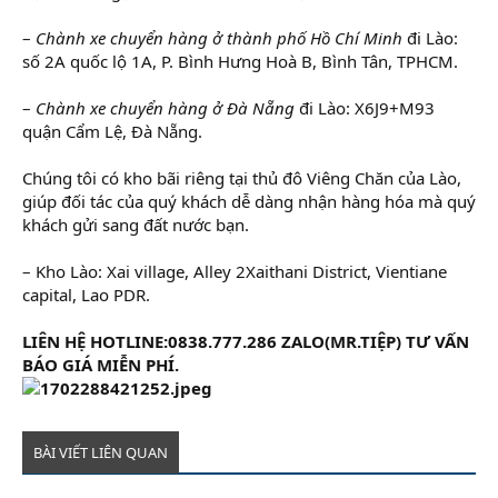
–
Chành xe chuyển hàng ở thành phố Hồ Chí Minh
đi Lào:
số 2A quốc lộ 1A, P. Bình Hưng Hoà B, Bình Tân, TPHCM.
–
Chành xe chuyển hàng ở Đà Nẵng
đi Lào: X6J9+M93
quận Cẩm Lệ, Đà Nẵng.
Chúng tôi có kho bãi riêng tại thủ đô Viêng Chăn của Lào,
giúp đối tác của quý khách dễ dàng nhận hàng hóa mà quý
khách gửi sang đất nước bạn.
– Kho Lào: Xai village, Alley 2Xaithani District, Vientiane
capital, Lao PDR.
LIÊN HỆ HOTLINE:0838.777.286 ZALO(MR.TIỆP) TƯ VẤN
BÁO GIÁ MIỄN PHÍ.
BÀI VIẾT LIÊN QUAN