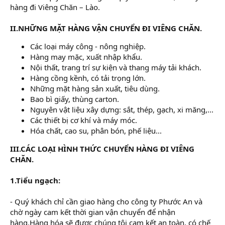
hàng đi Viêng Chăn – Lào.
II.NHỮNG MẶT HÀNG VẬN CHUYỂN ĐI VIÊNG CHĂN.
Các loại máy công - nông nghiệp.
Hàng may mặc, xuất nhập khẩu.
Nội thất, trang trí sự kiện và thang máy tải khách.
Hàng cồng kềnh, có tải trọng lớn.
Những mặt hàng sản xuất, tiêu dùng.
Bao bì giấy, thùng carton.
Nguyên vật liệu xây dựng: sắt, thép, gạch, xi măng,...
Các thiết bị cơ khí và máy móc.
Hóa chất, cao su, phân bón, phế liệu...
III.CÁC LOẠI HÌNH THỨC CHUYỂN HÀNG ĐI VIÊNG
CHĂN.
1.Tiểu ngạch:
- Quý khách chỉ cần giao hàng cho công ty Phước An và
chờ ngày cam kết thời gian vận chuyển để nhận
hàng.Hàng hóa sẽ được chúng tôi cam kết an toàn, có chế