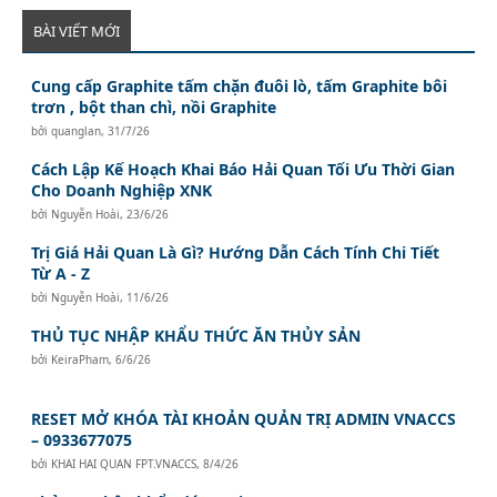
BÀI VIẾT MỚI
Cung cấp Graphite tấm chặn đuôi lò, tấm Graphite bôi
trơn , bột than chì, nồi Graphite
bởi
quanglan
,
31/7/26
Cách Lập Kế Hoạch Khai Báo Hải Quan Tối Ưu Thời Gian
Cho Doanh Nghiệp XNK
bởi
Nguyễn Hoài
,
23/6/26
Trị Giá Hải Quan Là Gì? Hướng Dẫn Cách Tính Chi Tiết
Từ A - Z
bởi
Nguyễn Hoài
,
11/6/26
THỦ TỤC NHẬP KHẨU THỨC ĂN THỦY SẢN
bởi
KeiraPham
,
6/6/26
RESET MỞ KHÓA TÀI KHOẢN QUẢN TRỊ ADMIN VNACCS
– 0933677075
bởi
KHAI HAI QUAN FPT.VNACCS
,
8/4/26