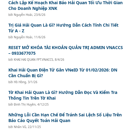
Cách Lập Kế Hoạch Khai Báo Hải Quan Tối Ưu Thời Gian
Cho Doanh Nghiệp XNK
bởi
Nguyễn Hoài
,
23/6/26
Trị Giá Hải Quan Là Gì? Hướng Dẫn Cách Tính Chi Tiết
Từ A - Z
bởi
Nguyễn Hoài
,
11/6/26
RESET MỞ KHÓA TÀI KHOẢN QUẢN TRỊ ADMIN VNACCS
– 0933677075
bởi
KHAI HAI QUAN FPT.VNACCS
,
8/4/26
Khai Hải Quan Điện Tử Gắn VNeID Từ 01/02/2026: DN
Cần Chuẩn Bị Gì?
bởi
Hồ Hồng
,
3/1/26
Tờ Khai Hải Quan Là Gì? Hướng Dẫn Đọc Và Kiểm Tra
Thông Tin Trên Tờ Khai
bởi
Đinh Thị Huyền
,
4/12/25
Những Lỗi Cần Hạn Chế Để Tránh Sai Lệch Số Liệu Trên
Báo Cáo Quyết Toán Hải Quan
bởi
Nhân Vũ
,
22/11/25