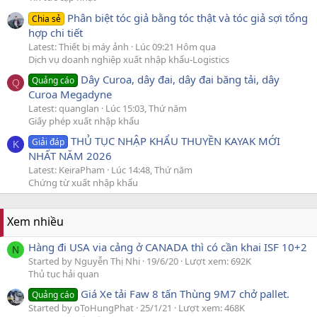
Phân biệt tóc giả bằng tóc thật và tóc giả sợi tổng
Chia sẻ
hợp chi tiết
Latest: Thiết bị máy ảnh
Lúc 09:21 Hôm qua
Dịch vụ doanh nghiệp xuất nhập khẩu-Logistics
Dây Curoa, dây đai, dây đai băng tải, dây
Quảng cáo
Q
Curoa Megadyne
Latest: quanglan
Lúc 15:03, Thứ năm
Giấy phép xuất nhập khẩu
THỦ TỤC NHẬP KHẨU THUYỀN KAYAK MỚI
Giải đáp
K
NHẤT NĂM 2026
Latest: KeiraPham
Lúc 14:48, Thứ năm
Chứng từ xuất nhập khẩu
Xem nhiều
Hàng đi USA via cảng ở CANADA thì có cần khai ISF 10+2
N
Started by Nguyễn Thị Nhi
19/6/20
Lượt xem: 692K
Thủ tục hải quan
Giá Xe tải Faw 8 tấn Thùng 9M7 chở pallet.
Quảng cáo
Started by oToHungPhat
25/1/21
Lượt xem: 468K