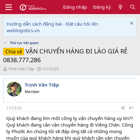
Đăng nhập
Đăng ký
Hướng dẫn cách đăng bài - Đặt câu hỏi lên
weblogistics.vn
Thủ tục hải quan
VẬN CHUYỂN HÀNG ĐI LÀO GIÁ RẺ
Chia sẻ
0838.777.286
T
N
Trịnh Văn Tiệp
11/12/23
h
g
r
à
Trịnh Văn Tiệp
e
y
a
g
Member
d
ử
s
i
t
11/12/23
#1
a
Quý khách đang tìm một công ty vận chuyển hàng uy tín??
r
Quý khách đang cần vận chuyển hàng đi Viêng Chăn. Công
t
e
ty Phước An chúng tôi sẽ đáp ứng tất cả những mong
r
muốn của quý khách hàng khi quý khách cần vận chuyển