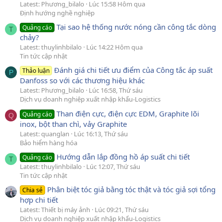
Latest: Phương_bilalo
Lúc 15:58 Hôm qua
Định hướng nghề nghiệp
Tại sao hệ thống nước nóng cần công tắc dòng
Quảng cáo
T
chảy?
Latest: thuylinhbilalo
Lúc 14:22 Hôm qua
Tin tức cập nhật
Đánh giá chi tiết ưu điểm của Công tắc áp suất
Thảo luận
P
Danfoss so với các thương hiệu khác
Latest: Phương_bilalo
Lúc 16:58, Thứ sáu
Dịch vụ doanh nghiệp xuất nhập khẩu-Logistics
Than điện cực, điện cực EDM, Graphite lõi
Quảng cáo
Q
inox, bột than chì, vảy Graphite
Latest: quanglan
Lúc 16:13, Thứ sáu
Bảo hiểm hàng hóa
Hướng dẫn lắp đồng hồ áp suất chi tiết
Quảng cáo
T
Latest: thuylinhbilalo
Lúc 12:07, Thứ sáu
Tin tức cập nhật
Phân biệt tóc giả bằng tóc thật và tóc giả sợi tổng
Chia sẻ
hợp chi tiết
Latest: Thiết bị máy ảnh
Lúc 09:21, Thứ sáu
Dịch vụ doanh nghiệp xuất nhập khẩu-Logistics