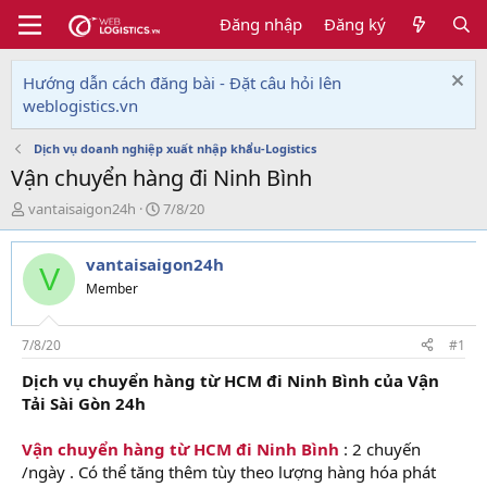
Đăng nhập
Đăng ký
Hướng dẫn cách đăng bài - Đặt câu hỏi lên
weblogistics.vn
Dịch vụ doanh nghiệp xuất nhập khẩu-Logistics
Vận chuyển hàng đi Ninh Bình
T
N
vantaisaigon24h
7/8/20
h
g
r
à
vantaisaigon24h
e
y
V
a
g
Member
d
ử
s
i
t
7/8/20
#1
a
Dịch vụ chuyển hàng từ HCM đi Ninh Bình của Vận
r
Tải Sài Gòn 24h
t
e
r
Vận chuyển hàng từ HCM đi Ninh Bình
: 2 chuyến
/ngày . Có thể tăng thêm tùy theo lượng hàng hóa phát