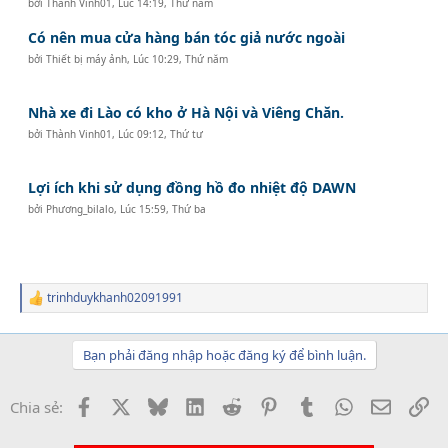
bởi
Thành Vinh01
,
Lúc 14:19, Thứ năm
Có nên mua cửa hàng bán tóc giả nước ngoài
bởi
Thiết bị máy ảnh
,
Lúc 10:29, Thứ năm
Nhà xe đi Lào có kho ở Hà Nội và Viêng Chăn.
bởi
Thành Vinh01
,
Lúc 09:12, Thứ tư
Lợi ích khi sử dụng đồng hồ đo nhiệt độ DAWN
bởi
Phương_bilalo
,
Lúc 15:59, Thứ ba
trinhduykhanh02091991
R
e
a
c
Bạn phải đăng nhập hoặc đăng ký để bình luận.
t
i
o
Facebook
X
Bluesky
LinkedIn
Reddit
Pinterest
Tumblr
WhatsApp
Email
Li
Chia sẻ:
n
s
: