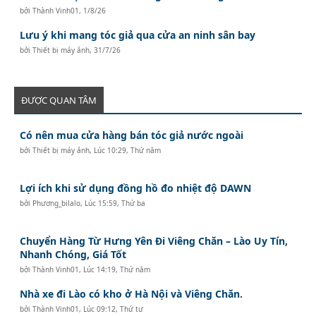
bởi
Thành Vinh01
,
1/8/26
Lưu ý khi mang tóc giả qua cửa an ninh sân bay
bởi
Thiết bị máy ảnh
,
31/7/26
ĐƯỢC QUAN TÂM
Có nên mua cửa hàng bán tóc giả nước ngoài
bởi
Thiết bị máy ảnh
,
Lúc 10:29, Thứ năm
Lợi ích khi sử dụng đồng hồ đo nhiệt độ DAWN
bởi
Phương_bilalo
,
Lúc 15:59, Thứ ba
Chuyển Hàng Từ Hưng Yên Đi Viêng Chăn – Lào Uy Tín,
Nhanh Chóng, Giá Tốt
bởi
Thành Vinh01
,
Lúc 14:19, Thứ năm
Nhà xe đi Lào có kho ở Hà Nội và Viêng Chăn.
bởi
Thành Vinh01
,
Lúc 09:12, Thứ tư