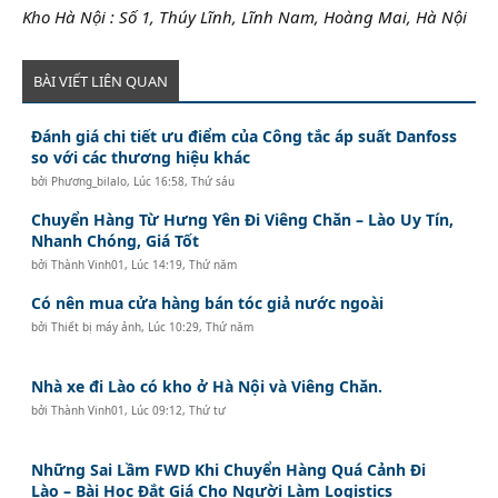
Kho Hà Nội : Số 1, Thúy Lĩnh, Lĩnh Nam, Hoàng Mai, Hà Nội
BÀI VIẾT LIÊN QUAN
Đánh giá chi tiết ưu điểm của Công tắc áp suất Danfoss
so với các thương hiệu khác
bởi
Phương_bilalo
,
Lúc 16:58, Thứ sáu
Chuyển Hàng Từ Hưng Yên Đi Viêng Chăn – Lào Uy Tín,
Nhanh Chóng, Giá Tốt
bởi
Thành Vinh01
,
Lúc 14:19, Thứ năm
Có nên mua cửa hàng bán tóc giả nước ngoài
bởi
Thiết bị máy ảnh
,
Lúc 10:29, Thứ năm
Nhà xe đi Lào có kho ở Hà Nội và Viêng Chăn.
bởi
Thành Vinh01
,
Lúc 09:12, Thứ tư
Những Sai Lầm FWD Khi Chuyển Hàng Quá Cảnh Đi
Lào – Bài Học Đắt Giá Cho Người Làm Logistics