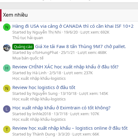
Xem nhiều
Hàng đi USA via cảng ở CANADA thì có cần khai ISF 10+2
N
Started by Nguyễn Thị Nhi
19/6/20
Lượt xem: 692K
Thủ tục hải quan
Giá Xe tải Faw 8 tấn Thùng 9M7 chở pallet.
Quảng cáo
Started by oToHungPhat
25/1/21
Lượt xem: 468K
Mua bán quốc tế
Review CHÍNH XÁC học xuất nhập khẩu ở đâu tốt?
H
Started by Hà Linh
2/5/18
Lượt xem: 237K
Học xuất nhập khẩu-logistics
Review học logistics ở đâu tốt
N
Started by Nguyễn Sung
13/10/18
Lượt xem: 145K
Học xuất nhập khẩu-logistics
Học xuất nhập khẩu ở Eximtrain có tốt không?
L
Started by linhle2018
13/7/18
Lượt xem: 107K
Học xuất nhập khẩu-logistics
Review học xuất nhập khẩu – logistics online ở đâu tốt
T
Started by Thành Dung
3/3/20
Lượt xem: 66K