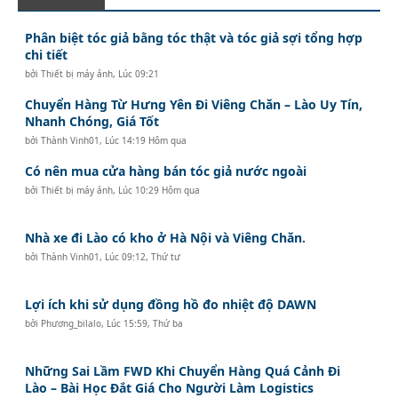
Phân biệt tóc giả bằng tóc thật và tóc giả sợi tổng hợp
chi tiết
bởi
Thiết bị máy ảnh
,
Lúc 09:21
Chuyển Hàng Từ Hưng Yên Đi Viêng Chăn – Lào Uy Tín,
Nhanh Chóng, Giá Tốt
bởi
Thành Vinh01
,
Lúc 14:19 Hôm qua
Có nên mua cửa hàng bán tóc giả nước ngoài
bởi
Thiết bị máy ảnh
,
Lúc 10:29 Hôm qua
Nhà xe đi Lào có kho ở Hà Nội và Viêng Chăn.
bởi
Thành Vinh01
,
Lúc 09:12, Thứ tư
Lợi ích khi sử dụng đồng hồ đo nhiệt độ DAWN
bởi
Phương_bilalo
,
Lúc 15:59, Thứ ba
Những Sai Lầm FWD Khi Chuyển Hàng Quá Cảnh Đi
Lào – Bài Học Đắt Giá Cho Người Làm Logistics