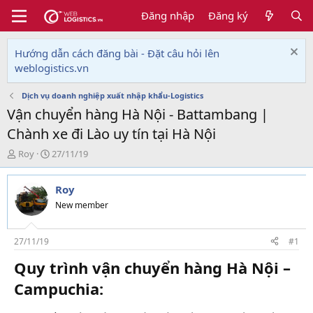
Đăng nhập
Đăng ký
Hướng dẫn cách đăng bài - Đặt câu hỏi lên
weblogistics.vn
Dịch vụ doanh nghiệp xuất nhập khẩu-Logistics
Vận chuyển hàng Hà Nội - Battambang |
Chành xe đi Lào uy tín tại Hà Nội
T
N
Roy
27/11/19
h
g
r
à
Roy
e
y
a
g
New member
d
ử
s
i
t
27/11/19
#1
a
Quy trình vận chuyển hàng Hà Nội –
r
t
Campuchia:
e
r