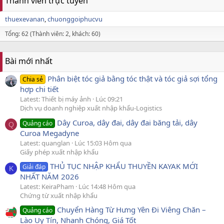
Thành viên trực tuyến
thuexevanan
chuonggoiphucvu
Tổng: 62 (Thành viên: 2, khách: 60)
Bài mới nhất
Phân biệt tóc giả bằng tóc thật và tóc giả sợi tổng
Chia sẻ
hợp chi tiết
Latest: Thiết bị máy ảnh
Lúc 09:21
Dịch vụ doanh nghiệp xuất nhập khẩu-Logistics
Dây Curoa, dây đai, dây đai băng tải, dây
Quảng cáo
Q
Curoa Megadyne
Latest: quanglan
Lúc 15:03 Hôm qua
Giấy phép xuất nhập khẩu
THỦ TỤC NHẬP KHẨU THUYỀN KAYAK MỚI
Giải đáp
K
NHẤT NĂM 2026
Latest: KeiraPham
Lúc 14:48 Hôm qua
Chứng từ xuất nhập khẩu
Chuyển Hàng Từ Hưng Yên Đi Viêng Chăn –
Quảng cáo
Lào Uy Tín, Nhanh Chóng, Giá Tốt