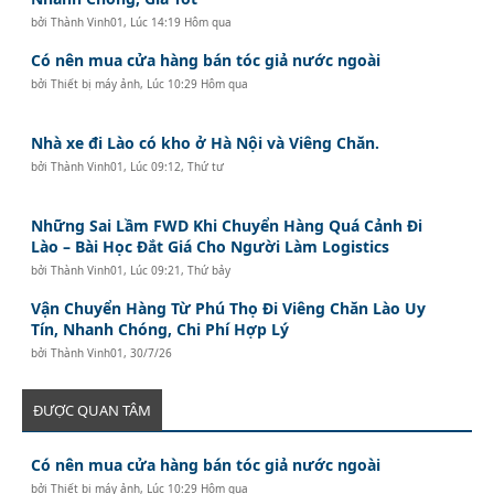
bởi
Thành Vinh01
,
Lúc 14:19 Hôm qua
Có nên mua cửa hàng bán tóc giả nước ngoài
bởi
Thiết bị máy ảnh
,
Lúc 10:29 Hôm qua
Nhà xe đi Lào có kho ở Hà Nội và Viêng Chăn.
bởi
Thành Vinh01
,
Lúc 09:12, Thứ tư
Những Sai Lầm FWD Khi Chuyển Hàng Quá Cảnh Đi
Lào – Bài Học Đắt Giá Cho Người Làm Logistics
bởi
Thành Vinh01
,
Lúc 09:21, Thứ bảy
Vận Chuyển Hàng Từ Phú Thọ Đi Viêng Chăn Lào Uy
Tín, Nhanh Chóng, Chi Phí Hợp Lý
bởi
Thành Vinh01
,
30/7/26
ĐƯỢC QUAN TÂM
Có nên mua cửa hàng bán tóc giả nước ngoài
bởi
Thiết bị máy ảnh
,
Lúc 10:29 Hôm qua