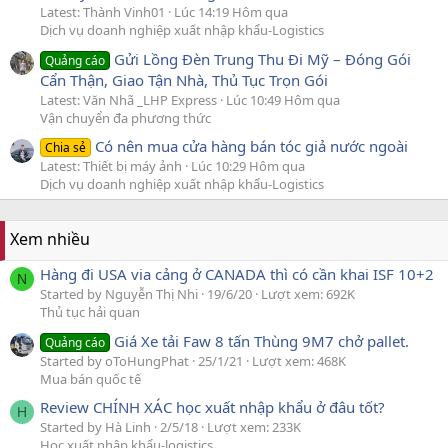
Latest: Thành Vinh01
Lúc 14:19 Hôm qua
Dịch vụ doanh nghiệp xuất nhập khẩu-Logistics
Gửi Lồng Đèn Trung Thu Đi Mỹ – Đóng Gói
Quảng cáo
Cẩn Thận, Giao Tận Nhà, Thủ Tục Trọn Gói
Latest: Văn Nhã _LHP Express
Lúc 10:49 Hôm qua
Vận chuyển đa phương thức
Có nên mua cửa hàng bán tóc giả nước ngoài
Chia sẻ
Latest: Thiết bị máy ảnh
Lúc 10:29 Hôm qua
Dịch vụ doanh nghiệp xuất nhập khẩu-Logistics
Xem nhiều
Hàng đi USA via cảng ở CANADA thì có cần khai ISF 10+2
N
Started by Nguyễn Thị Nhi
19/6/20
Lượt xem: 692K
Thủ tục hải quan
Giá Xe tải Faw 8 tấn Thùng 9M7 chở pallet.
Quảng cáo
Started by oToHungPhat
25/1/21
Lượt xem: 468K
Mua bán quốc tế
Review CHÍNH XÁC học xuất nhập khẩu ở đâu tốt?
H
Started by Hà Linh
2/5/18
Lượt xem: 233K
Học xuất nhập khẩu-logistics