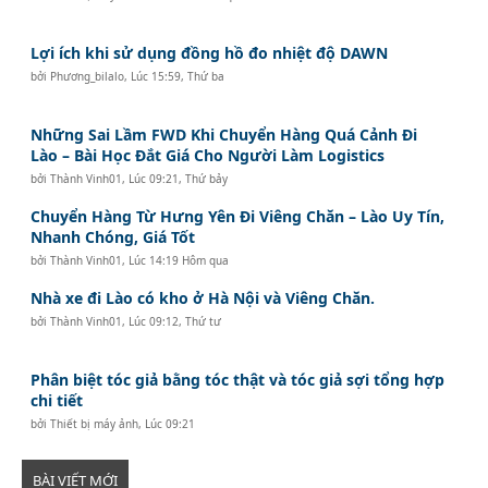
Lợi ích khi sử dụng đồng hồ đo nhiệt độ DAWN
bởi
Phương_bilalo
,
Lúc 15:59, Thứ ba
Những Sai Lầm FWD Khi Chuyển Hàng Quá Cảnh Đi
Lào – Bài Học Đắt Giá Cho Người Làm Logistics
bởi
Thành Vinh01
,
Lúc 09:21, Thứ bảy
Chuyển Hàng Từ Hưng Yên Đi Viêng Chăn – Lào Uy Tín,
Nhanh Chóng, Giá Tốt
bởi
Thành Vinh01
,
Lúc 14:19 Hôm qua
Nhà xe đi Lào có kho ở Hà Nội và Viêng Chăn.
bởi
Thành Vinh01
,
Lúc 09:12, Thứ tư
Phân biệt tóc giả bằng tóc thật và tóc giả sợi tổng hợp
chi tiết
bởi
Thiết bị máy ảnh
,
Lúc 09:21
BÀI VIẾT MỚI