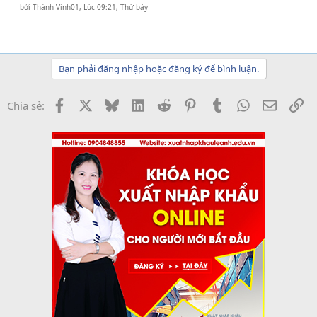
bởi
Thành Vinh01
,
Lúc 09:21, Thứ bảy
Bạn phải đăng nhập hoặc đăng ký để bình luận.
Facebook
X
Bluesky
LinkedIn
Reddit
Pinterest
Tumblr
WhatsApp
Email
Li
Chia sẻ: