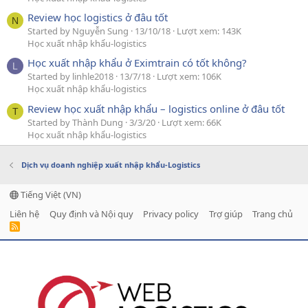
Review học logistics ở đâu tốt
N
Started by Nguyễn Sung
13/10/18
Lượt xem: 143K
Học xuất nhập khẩu-logistics
Học xuất nhập khẩu ở Eximtrain có tốt không?
L
Started by linhle2018
13/7/18
Lượt xem: 106K
Học xuất nhập khẩu-logistics
Review học xuất nhập khẩu – logistics online ở đâu tốt
T
Started by Thành Dung
3/3/20
Lượt xem: 66K
Học xuất nhập khẩu-logistics
Dịch vụ doanh nghiệp xuất nhập khẩu-Logistics
Tiếng Việt (VN)
Liên hệ
Quy định và Nội quy
Privacy policy
Trợ giúp
Trang chủ
R
S
S