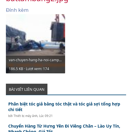
Đính kèm
van-chuyen-hang-ha-noi-campuchia.jpg
186.5 KB · Lượt xem: 174
BÀI VIẾT LIÊN QUAN
Phân biệt tóc giả bằng tóc thật và tóc giả sợi tổng hợp
chi tiết
bởi
Thiết bị máy ảnh
,
Lúc 09:21
Chuyển Hàng Từ Hưng Yên Đi Viêng Chăn – Lào Uy Tín,
Nhanh Chóng, Giá Tốt