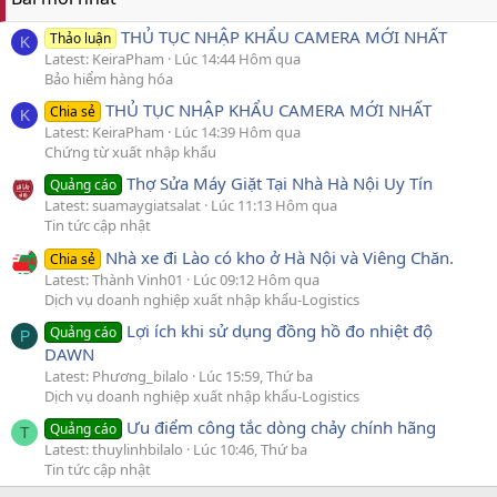
THỦ TỤC NHẬP KHẨU CAMERA MỚI NHẤT
Thảo luận
K
Latest: KeiraPham
Lúc 14:44 Hôm qua
Bảo hiểm hàng hóa
THỦ TỤC NHẬP KHẨU CAMERA MỚI NHẤT
Chia sẻ
K
Latest: KeiraPham
Lúc 14:39 Hôm qua
Chứng từ xuất nhập khẩu
Thợ Sửa Máy Giặt Tại Nhà Hà Nội Uy Tín
Quảng cáo
Latest: suamaygiatsalat
Lúc 11:13 Hôm qua
Tin tức cập nhật
Nhà xe đi Lào có kho ở Hà Nội và Viêng Chăn.
Chia sẻ
Latest: Thành Vinh01
Lúc 09:12 Hôm qua
Dịch vụ doanh nghiệp xuất nhập khẩu-Logistics
Lợi ích khi sử dụng đồng hồ đo nhiệt độ
Quảng cáo
P
DAWN
Latest: Phương_bilalo
Lúc 15:59, Thứ ba
Dịch vụ doanh nghiệp xuất nhập khẩu-Logistics
Ưu điểm công tắc dòng chảy chính hãng
Quảng cáo
T
Latest: thuylinhbilalo
Lúc 10:46, Thứ ba
Tin tức cập nhật