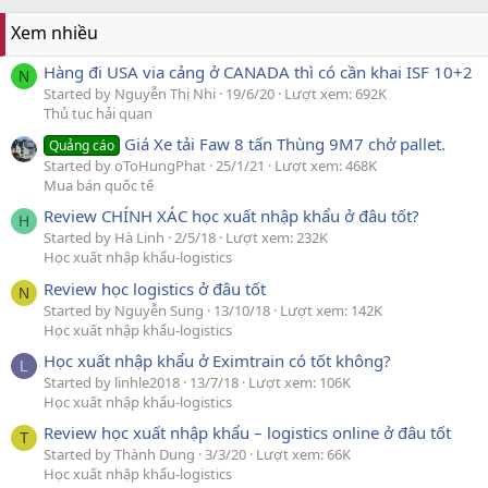
Xem nhiều
Hàng đi USA via cảng ở CANADA thì có cần khai ISF 10+2
N
Started by Nguyễn Thị Nhi
19/6/20
Lượt xem: 692K
Thủ tục hải quan
Giá Xe tải Faw 8 tấn Thùng 9M7 chở pallet.
Quảng cáo
Started by oToHungPhat
25/1/21
Lượt xem: 468K
Mua bán quốc tế
Review CHÍNH XÁC học xuất nhập khẩu ở đâu tốt?
H
Started by Hà Linh
2/5/18
Lượt xem: 232K
Học xuất nhập khẩu-logistics
Review học logistics ở đâu tốt
N
Started by Nguyễn Sung
13/10/18
Lượt xem: 142K
Học xuất nhập khẩu-logistics
Học xuất nhập khẩu ở Eximtrain có tốt không?
L
Started by linhle2018
13/7/18
Lượt xem: 106K
Học xuất nhập khẩu-logistics
Review học xuất nhập khẩu – logistics online ở đâu tốt
T
Started by Thành Dung
3/3/20
Lượt xem: 66K
Học xuất nhập khẩu-logistics