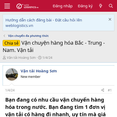
Đăng nhập
Đăng ký
Hướng dẫn cách đăng bài - Đặt câu hỏi lên
weblogistics.vn
Vận chuyển đa phương thức
Vận chuyện hàng hóa Bắc - Trung -
Chia sẻ
Nam. Vận tải
T
N
Vận tải Hoàng Sơn
1/4/24
h
g
r
à
Vận tải Hoàng Sơn
e
y
a
g
New member
d
ử
s
i
t
1/4/24
#1
a
Bạn đang có nhu cầu vận chuyển hàng
r
t
hóa trong nước. Bạn đang tìm 1 đơn vị
e
vận tải có hàng đi nhanh, uy tín mà giá
r