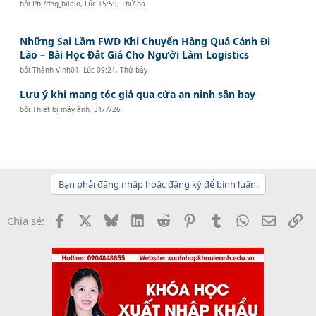
bởi
Phương_bilalo
,
Lúc 15:59, Thứ ba
Những Sai Lầm FWD Khi Chuyển Hàng Quá Cảnh Đi
Lào – Bài Học Đắt Giá Cho Người Làm Logistics
bởi
Thành Vinh01
,
Lúc 09:21, Thứ bảy
Lưu ý khi mang tóc giả qua cửa an ninh sân bay
bởi
Thiết bị máy ảnh
,
31/7/26
Bạn phải đăng nhập hoặc đăng ký để bình luận.
Facebook
X
Bluesky
LinkedIn
Reddit
Pinterest
Tumblr
WhatsApp
Email
Li
Chia sẻ: