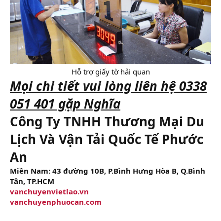
Hỗ trợ giấy tờ hải quan​
Mọi chi tiết vui lòng liên hệ 0338
051 401 gặp Nghĩa
Công Ty TNHH Thương Mại Du
Lịch Và Vận Tải Quốc Tế Phước
An
Miền Nam: 43 đường 10B, P.Bình Hưng Hòa B, Q.Bình
Tân, TP.HCM
vanchuyenvietlao.vn
vanchuyenphuocan.com