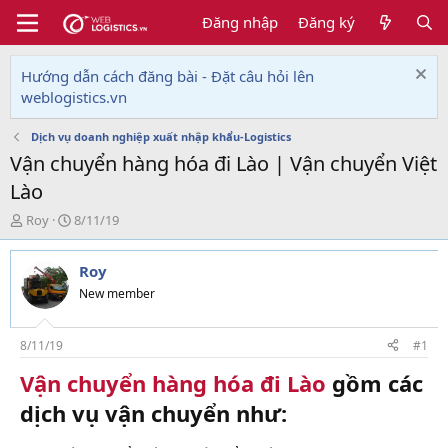
Đăng nhập
Đăng ký
Hướng dẫn cách đăng bài - Đặt câu hỏi lên
weblogistics.vn
Dịch vụ doanh nghiệp xuất nhập khẩu-Logistics
Vận chuyển hàng hóa đi Lào | Vận chuyển Việt
Lào
T
N
Roy
8/11/19
h
g
r
à
Roy
e
y
a
g
New member
d
ử
s
i
t
8/11/19
#1
a
Vận chuyển hàng hóa đi Lào
gồm các
r
t
dịch vụ vận chuyển như:
e
r