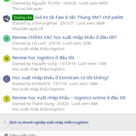
Started by Nguyễn Thị Nhi
19/6/20
Lượt xem: 692K
Thủ tục hải quan
Giá Xe tải Faw 8 tấn Thùng 9M7 chở pallet.
Quảng cáo
Started by oToHungPhat
25/1/21
Lượt xem: 468K
Mua bán quốc tế
Review CHÍNH XÁC học xuất nhập khẩu ở đâu tốt?
H
Started by Hà Linh
2/5/18
Lượt xem: 233K
Học xuất nhập khẩu-logistics
Review học logistics ở đâu tốt
N
Started by Nguyễn Sung
13/10/18
Lượt xem: 143K
Học xuất nhập khẩu-logistics
Học xuất nhập khẩu ở Eximtrain có tốt không?
L
Started by linhle2018
13/7/18
Lượt xem: 106K
Học xuất nhập khẩu-logistics
Review học xuất nhập khẩu – logistics online ở đâu tốt
T
Started by Thành Dung
3/3/20
Lượt xem: 66K
Học xuất nhập khẩu-logistics
Dịch vụ doanh nghiệp xuất nhập khẩu-Logistics
Tiếng Việt (VN)