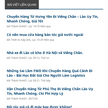
BÀI VIẾT LIÊN QUAN
Chuyển Hàng Từ Hưng Yên Đi Viêng Chăn – Lào Uy Tín,
Nhanh Chóng, Giá Tốt
bởi
Thành Vinh01
,
Lúc 14:19 Hôm qua
Có nên mua cửa hàng bán tóc giả nước ngoài
bởi
Thiết bị máy ảnh
,
Lúc 10:29 Hôm qua
Nhà xe đi Lào có kho ở Hà Nội và Viêng Chăn.
bởi
Thành Vinh01
,
Lúc 09:12, Thứ tư
Những Sai Lầm FWD Khi Chuyển Hàng Quá Cảnh Đi
Lào – Bài Học Đắt Giá Cho Người Làm Logistics
bởi
Thành Vinh01
,
Lúc 09:21, Thứ bảy
Vận Chuyển Hàng Từ Phú Thọ Đi Viêng Chăn Lào Uy
Tín, Nhanh Chóng, Chi Phí Hợp Lý
bởi
Thành Vinh01
,
30/7/26
Đội tóc giả có đi máy bay được không?