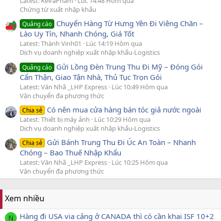
Latest: KeiraPham
Lúc 14:48 Hôm qua
Chứng từ xuất nhập khẩu
Chuyển Hàng Từ Hưng Yên Đi Viêng Chăn –
Quảng cáo
Lào Uy Tín, Nhanh Chóng, Giá Tốt
Latest: Thành Vinh01
Lúc 14:19 Hôm qua
Dịch vụ doanh nghiệp xuất nhập khẩu-Logistics
Gửi Lồng Đèn Trung Thu Đi Mỹ – Đóng Gói
Quảng cáo
Cẩn Thận, Giao Tận Nhà, Thủ Tục Trọn Gói
Latest: Văn Nhã _LHP Express
Lúc 10:49 Hôm qua
Vận chuyển đa phương thức
Có nên mua cửa hàng bán tóc giả nước ngoài
Chia sẻ
Latest: Thiết bị máy ảnh
Lúc 10:29 Hôm qua
Dịch vụ doanh nghiệp xuất nhập khẩu-Logistics
Gửi Bánh Trung Thu Đi Úc An Toàn – Nhanh
Chia sẻ
Chóng – Bao Thuế Nhập Khẩu
Latest: Văn Nhã _LHP Express
Lúc 10:25 Hôm qua
Vận chuyển đa phương thức
Xem nhiều
Hàng đi USA via cảng ở CANADA thì có cần khai ISF 10+2
N