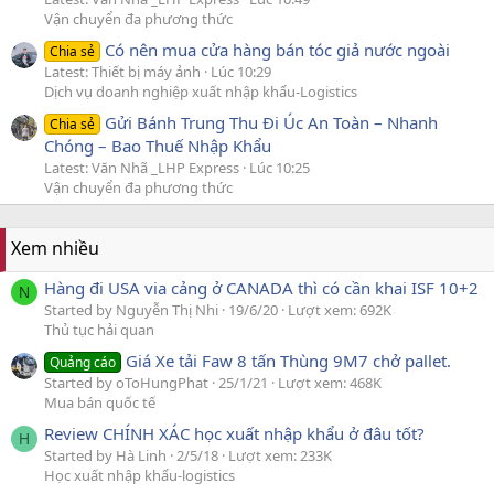
Vận chuyển đa phương thức
Có nên mua cửa hàng bán tóc giả nước ngoài
Chia sẻ
Latest: Thiết bị máy ảnh
Lúc 10:29
Dịch vụ doanh nghiệp xuất nhập khẩu-Logistics
Gửi Bánh Trung Thu Đi Úc An Toàn – Nhanh
Chia sẻ
Chóng – Bao Thuế Nhập Khẩu
Latest: Văn Nhã _LHP Express
Lúc 10:25
Vận chuyển đa phương thức
Xem nhiều
Hàng đi USA via cảng ở CANADA thì có cần khai ISF 10+2
N
Started by Nguyễn Thị Nhi
19/6/20
Lượt xem: 692K
Thủ tục hải quan
Giá Xe tải Faw 8 tấn Thùng 9M7 chở pallet.
Quảng cáo
Started by oToHungPhat
25/1/21
Lượt xem: 468K
Mua bán quốc tế
Review CHÍNH XÁC học xuất nhập khẩu ở đâu tốt?
H
Started by Hà Linh
2/5/18
Lượt xem: 233K
Học xuất nhập khẩu-logistics