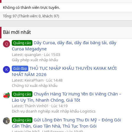
Không có thành viên trực tuyến.
Tổng: 97 (Thành viên: 0, khách: 97)
Bài mới nhất
Dây Curoa, dây đai, dây đai băng tải, dây
Quảng cáo
Q
Curoa Megadyne
Latest: quanglan
Lúc 15:03
Giấy phép xuất nhập khẩu
THỦ TỤC NHẬP KHẨU THUYỀN KAYAK MỚI
Giải đáp
K
NHẤT NĂM 2026
Latest: KeiraPham
Lúc 14:48
Chứng từ xuất nhập khẩu
Chuyển Hàng Từ Hưng Yên Đi Viêng Chăn –
Quảng cáo
Lào Uy Tín, Nhanh Chóng, Giá Tốt
Latest: Thành Vinh01
Lúc 14:19
Dịch vụ doanh nghiệp xuất nhập khẩu-Logistics
Gửi Lồng Đèn Trung Thu Đi Mỹ – Đóng Gói
Quảng cáo
Cẩn Thận, Giao Tận Nhà, Thủ Tục Trọn Gói
Latest: Văn Nhã _LHP Express
Lúc 10:49