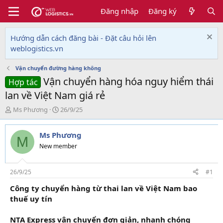
Đăng nhập
Đăng ký
Hướng dẫn cách đăng bài - Đặt câu hỏi lên
weblogistics.vn
Vận chuyển đường hàng không
Vận chuyển hàng hóa nguy hiểm thái
Hợp tác
lan về Việt Nam giá rẻ
T
N
Ms Phương
26/9/25
h
g
r
à
Ms Phương
e
y
M
a
g
New member
d
ử
s
i
t
26/9/25
#1
a
Công ty chuyển hàng từ thai lan về Việt Nam bao
r
thuế uy tín
t
e
r
NTA Express vận chuyển đơn giản, nhanh chóng