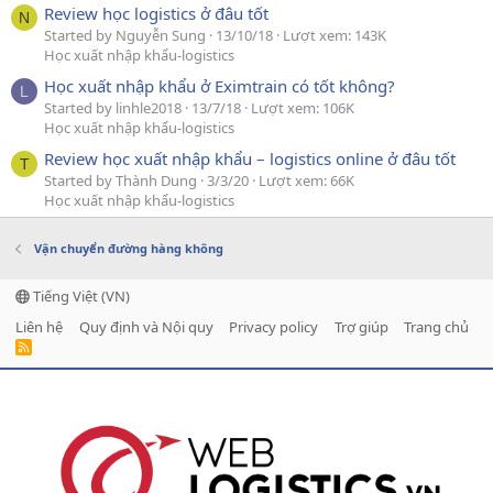
Review học logistics ở đâu tốt
N
Started by Nguyễn Sung
13/10/18
Lượt xem: 143K
Học xuất nhập khẩu-logistics
Học xuất nhập khẩu ở Eximtrain có tốt không?
L
Started by linhle2018
13/7/18
Lượt xem: 106K
Học xuất nhập khẩu-logistics
Review học xuất nhập khẩu – logistics online ở đâu tốt
T
Started by Thành Dung
3/3/20
Lượt xem: 66K
Học xuất nhập khẩu-logistics
Vận chuyển đường hàng không
Tiếng Việt (VN)
Liên hệ
Quy định và Nội quy
Privacy policy
Trợ giúp
Trang chủ
R
S
S