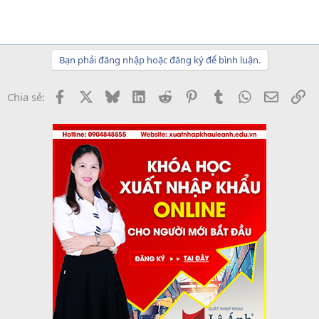
Bạn phải đăng nhập hoặc đăng ký để bình luận.
Facebook
X
Bluesky
LinkedIn
Reddit
Pinterest
Tumblr
WhatsApp
Email
Li
Chia sẻ: