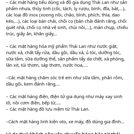
– Các mặt hàng tiêu dùng và đồ gia dụng Thái Lan như sản
phẩm nhựa, thủy tinh (cốc, tách, ly rượu, bình, đĩa, bát,…),
các loại đồ inox (xoong nồi, chảo, bình, phích, thìa, dao
kéo,…), các loại bàn chải, chổi cọ (bàn chải đánh răng, chổi
quét nhà, chổi cọ nhà vệ sinh, chùi nồi,…), màn chụp, chiếu
trúc, giấy ăn, khăn giấy,..
– Các mặt hàng hóa mỹ phẩm Thái Lan như nước giặt,
nước xả, chất tẩy rửa, dầu gội, dầu xả, ủ tóc, dưỡng tóc,
sữa tắm, sữa dưỡng thể, sản phẩm tẩy da chết, xà phòng,
lăn xịt, túi thơm, sáp thơm, nước hoa,….
–Các mặt hàng chăm sóc trẻ em như sữa tắm, phấn rôm,
dầu gội, kem đánh răng,…
– Các mặt hàng điện, điện tử gia dụng như máy xay sinh
tố, nồi cơm điện, bếp từ,….
– Các mặt hàng đồ lưu niệm từ Thái Lan.
–Cách mặt hàng linh kiện oto, xe máy, đồ dùng gia đình...
Lý do Quý khách nên vận chuyển hàng hóa từ thái