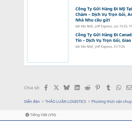
Công Ty Gửi Hàng Đi Mỹ Tạ
Chàm – Dịch Vụ Trọn Gói, A
Nhà Nhu cầu gửi
bởi
Văn Nhã _LHP Express
,
Lúc 10:25, T
Công Ty Gửi Hàng Đi Canad
Tín – Dịch Vụ Trọn Gói, Gia
bởi
Văn Nhã _LHP Express
,
31/7/26
Facebook
X
Bluesky
LinkedIn
Reddit
Pinterest
Tumblr
What
Chia sẻ:
Diễn đàn
THẢO LUẬN LOGISTICS
Phương thức vận chu
Tiếng Việt (VN)