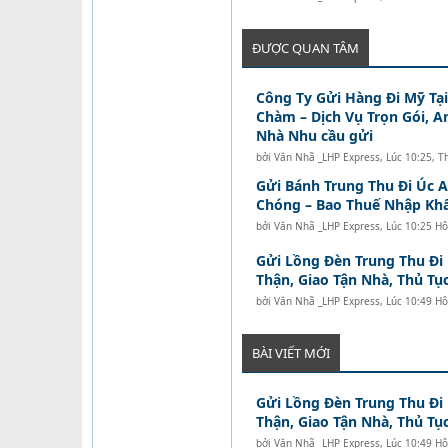
ĐƯỢC QUAN TÂM
Công Ty Gửi Hàng Đi Mỹ Tạ
Chàm – Dịch Vụ Trọn Gói, A
Nhà Nhu cầu gửi
bởi
Văn Nhã _LHP Express
,
Lúc 10:25, T
Gửi Bánh Trung Thu Đi Úc 
Chóng – Bao Thuế Nhập Kh
bởi
Văn Nhã _LHP Express
,
Lúc 10:25 H
Gửi Lồng Đèn Trung Thu Đi
Thận, Giao Tận Nhà, Thủ Tục
bởi
Văn Nhã _LHP Express
,
Lúc 10:49 H
BÀI VIẾT MỚI
Gửi Lồng Đèn Trung Thu Đi
Thận, Giao Tận Nhà, Thủ Tục
bởi
Văn Nhã _LHP Express
,
Lúc 10:49 H