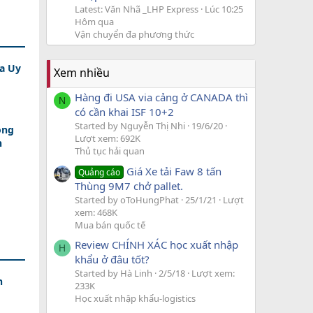
Latest: Văn Nhã _LHP Express
Lúc 10:25
Hôm qua
Vận chuyển đa phương thức
a Uy
Xem nhiều
Hàng đi USA via cảng ở CANADA thì
N
có cần khai ISF 10+2
Started by Nguyễn Thị Nhi
19/6/20
ồng
Lượt xem: 692K
n
Thủ tục hải quan
Giá Xe tải Faw 8 tấn
Quảng cáo
Thùng 9M7 chở pallet.
Started by oToHungPhat
25/1/21
Lượt
xem: 468K
Mua bán quốc tế
Review CHÍNH XÁC học xuất nhập
H
khẩu ở đâu tốt?
Started by Hà Linh
2/5/18
Lượt xem:
h
233K
Học xuất nhập khẩu-logistics