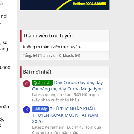
là
 nơi.
.
Thành viên trực tuyến
, số
Không có thành viên trực tuyến.
mang
Tổng: 64 (Thành viên: 0, khách: 64)
0.000
Bài mới nhất
Dây Curoa, dây đai, dây
Quảng cáo
Q
đai băng tải, dây Curoa Megadyne
Latest: quanglan
Lúc 15:03 Hôm qua
Giấy phép xuất nhập khẩu
huận.
THỦ TỤC NHẬP KHẨU
Giải đáp
K
THUYỀN KAYAK MỚI NHẤT NĂM
ỳ,
2026
S
Latest: KeiraPham
Lúc 14:48 Hôm qua
Chứng từ xuất nhập khẩu