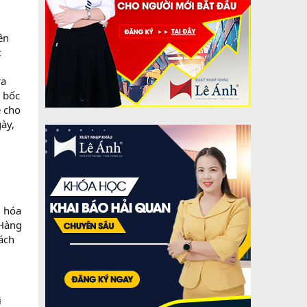
ên
c
ra
 bốc
ẽ cho
ày,
g hóa
 Hàng
hách
i