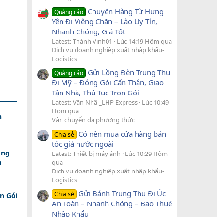
Chuyển Hàng Từ Hưng
Quảng cáo
Yên Đi Viêng Chăn – Lào Uy Tín,
Nhanh Chóng, Giá Tốt
Latest: Thành Vinh01
Lúc 14:19 Hôm qua
Dịch vụ doanh nghiệp xuất nhập khẩu-
Logistics
Gửi Lồng Đèn Trung Thu
Quảng cáo
Đi Mỹ – Đóng Gói Cẩn Thận, Giao
Tận Nhà, Thủ Tục Trọn Gói
Latest: Văn Nhã _LHP Express
Lúc 10:49
Hôm qua
h
Vận chuyển đa phương thức
Có nên mua cửa hàng bán
Chia sẻ
tóc giả nước ngoài
ồng
Latest: Thiết bị máy ảnh
Lúc 10:29 Hôm
n
qua
Dịch vụ doanh nghiệp xuất nhập khẩu-
Logistics
Gửi Bánh Trung Thu Đi Úc
Chia sẻ
n Gói
An Toàn – Nhanh Chóng – Bao Thuế
Nhập Khẩu