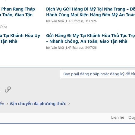
i Phan Rang Tháp
Dịch Vụ Gửi Hàng Đi Mỹ Tại Nha Trang – Đ
n Toàn, Giao Tận
Hành Cùng Mọi Kiện Hàng Đến Mỹ An Toà
bởi
Văn Nhã _LHP Express
,
31/7/26
hứ ba
a Tại Khánh Hòa Uy
Gửi Hàng Đi Mỹ Tại Khánh Hòa Thủ Tục Trọ
o Tận Nhà
– Nhanh Chóng, An Toàn, Giao Tận Nhà
bởi
Văn Nhã _LHP Express
,
24/7/26
Bạn phải đăng nhập hoặc đăng ký để bì
sApp
Email
Link
yển
Vận chuyển đa phương thức
Liên hệ
Quy