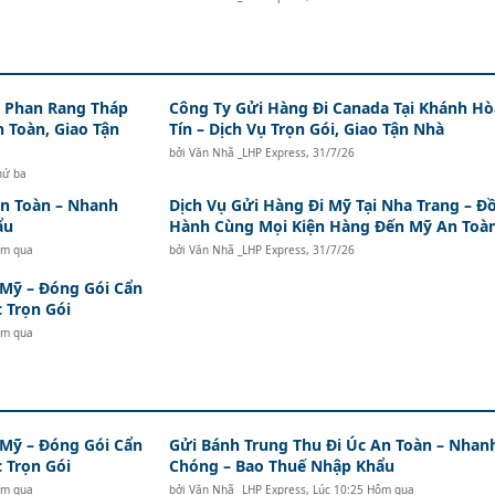
i Phan Rang Tháp
Công Ty Gửi Hàng Đi Canada Tại Khánh Hò
n Toàn, Giao Tận
Tín – Dịch Vụ Trọn Gói, Giao Tận Nhà
bởi
Văn Nhã _LHP Express
,
31/7/26
hứ ba
An Toàn – Nhanh
Dịch Vụ Gửi Hàng Đi Mỹ Tại Nha Trang – Đ
ẩu
Hành Cùng Mọi Kiện Hàng Đến Mỹ An Toà
ôm qua
bởi
Văn Nhã _LHP Express
,
31/7/26
 Mỹ – Đóng Gói Cẩn
 Trọn Gói
ôm qua
 Mỹ – Đóng Gói Cẩn
Gửi Bánh Trung Thu Đi Úc An Toàn – Nhan
 Trọn Gói
Chóng – Bao Thuế Nhập Khẩu
ôm qua
bởi
Văn Nhã _LHP Express
,
Lúc 10:25 Hôm qua