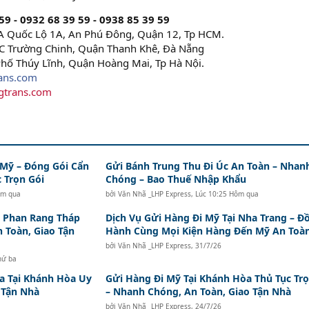
9 - 0932 68 39 59 - 0938 85 39 59
 Quốc Lộ 1A, An Phú Đông, Quận 12, Tp HCM.
 Trường Chinh, Quận Thanh Khê, Đà Nẵng
hố Thúy Lĩnh, Quận Hoàng Mai, Tp Hà Nội.
ans.com
gtrans.com
 Mỹ – Đóng Gói Cẩn
Gửi Bánh Trung Thu Đi Úc An Toàn – Nhan
 Trọn Gói
Chóng – Bao Thuế Nhập Khẩu
ôm qua
bởi
Văn Nhã _LHP Express
,
Lúc 10:25 Hôm qua
i Phan Rang Tháp
Dịch Vụ Gửi Hàng Đi Mỹ Tại Nha Trang – Đ
n Toàn, Giao Tận
Hành Cùng Mọi Kiện Hàng Đến Mỹ An Toà
bởi
Văn Nhã _LHP Express
,
31/7/26
hứ ba
a Tại Khánh Hòa Uy
Gửi Hàng Đi Mỹ Tại Khánh Hòa Thủ Tục Trọ
o Tận Nhà
– Nhanh Chóng, An Toàn, Giao Tận Nhà
bởi
Văn Nhã _LHP Express
,
24/7/26