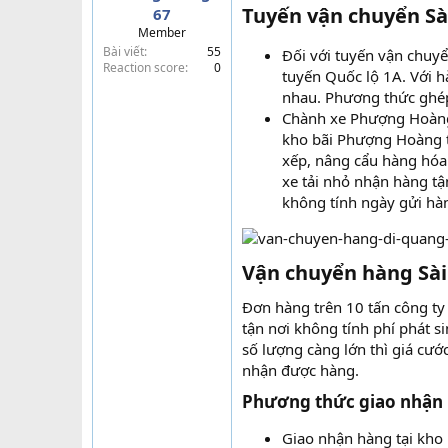
Tuyến vận chuyển Sà
67
t
Member
e
Bài viết
55
r
Đối với tuyến vận chuy
Reaction score
0
tuyến Quốc lộ 1A. Với h
nhau. Phương thức ghép
Chành xe Phượng Hoàng 
kho bãi Phượng Hoàng t
xếp, nâng cẩu hàng hóa
xe tải nhỏ nhận hàng tậ
không tính ngày gửi hà
Vận chuyển hàng Sài
Đơn hàng trên 10 tấn công ty
tận nơi không tính phí phát 
số lượng càng lớn thì giá cướ
nhận được hàng.
Phương thức giao nhận 
Giao nhận hàng tại kho