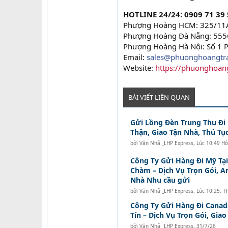
HOTLINE 24/24: 0909 71 39 5
Phượng Hoàng HCM: 325/11A
Phượng Hoàng Đà Nẵng: 555C
Phượng Hoàng Hà Nội: Số 1 P
Email:
sales@phuonghoangtr
Website:
https://phuonghoan
BÀI VIẾT LIÊN QUAN
Gửi Lồng Đèn Trung Thu Đi
Thận, Giao Tận Nhà, Thủ Tục
bởi
Văn Nhã _LHP Express
,
Lúc 10:49 H
Công Ty Gửi Hàng Đi Mỹ Tạ
Chàm – Dịch Vụ Trọn Gói, A
Nhà Nhu cầu gửi
bởi
Văn Nhã _LHP Express
,
Lúc 10:25, T
Công Ty Gửi Hàng Đi Canad
Tín – Dịch Vụ Trọn Gói, Gia
bởi
Văn Nhã _LHP Express
,
31/7/26