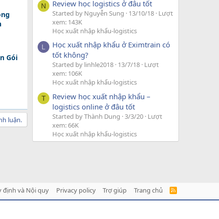
Review học logistics ở đâu tốt
N
Started by Nguyễn Sung
13/10/18
Lượt
ồng
xem: 143K
n
Học xuất nhập khẩu-logistics
Học xuất nhập khẩu ở Eximtrain có
L
tốt không?
n Gói
Started by linhle2018
13/7/18
Lượt
xem: 106K
Học xuất nhập khẩu-logistics
Review học xuất nhập khẩu –
T
logistics online ở đâu tốt
Started by Thành Dung
3/3/20
Lượt
nh luận.
xem: 66K
Học xuất nhập khẩu-logistics
 định và Nội quy
Privacy policy
Trợ giúp
Trang chủ
R
S
S