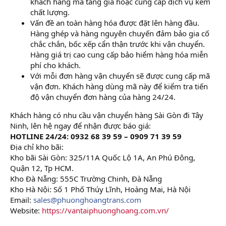
khách hàng mà tăng giá hoặc cung cấp dịch vụ kém
chất lượng.
Vấn đề an toàn hàng hóa được đặt lên hàng đầu.
Hàng ghép và hàng nguyên chuyến đảm bảo gia cố
chắc chắn, bốc xếp cẩn thận trước khi vận chuyển.
Hàng giá trị cao cung cấp bảo hiểm hàng hóa miễn
phí cho khách.
Với mỗi đơn hàng vận chuyển sẽ được cung cấp mã
vận đơn. Khách hàng dùng mã này để kiểm tra tiến
độ vận chuyển đơn hàng của hàng 24/24.
Khách hàng có nhu cầu vận chuyển hàng Sài Gòn đi Tây
Ninh, lên hệ ngay để nhận được báo giá:
HOTLINE 24/24: 0932 68 39 59 – 0909 71 39 59
Địa chỉ kho bãi:
Kho bãi Sài Gòn: 325/11A Quốc Lộ 1A, An Phú Đông,
Quận 12, Tp HCM.
Kho Đà Nẵng: 555C Trường Chinh, Đà Nẵng
Kho Hà Nội: Số 1 Phố Thúy Lĩnh, Hoàng Mai, Hà Nội
Email:
sales@phuonghoangtrans.com
Website:
https://vantaiphuonghoang.com.vn/