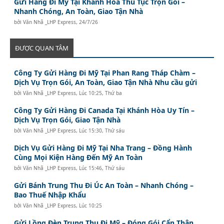
Gửi Hàng Đi Mỹ Tại Khánh Hòa Thủ Tục Trọn Gói –
Nhanh Chóng, An Toàn, Giao Tận Nhà
bởi
Văn Nhã _LHP Express
,
24/7/26
ĐƯỢC QUAN TÂM
Công Ty Gửi Hàng Đi Mỹ Tại Phan Rang Tháp Chàm –
Dịch Vụ Trọn Gói, An Toàn, Giao Tận Nhà Nhu cầu gửi
bởi
Văn Nhã _LHP Express
,
Lúc 10:25, Thứ ba
Công Ty Gửi Hàng Đi Canada Tại Khánh Hòa Uy Tín –
Dịch Vụ Trọn Gói, Giao Tận Nhà
bởi
Văn Nhã _LHP Express
,
Lúc 15:30, Thứ sáu
Dịch Vụ Gửi Hàng Đi Mỹ Tại Nha Trang – Đồng Hành
Cùng Mọi Kiện Hàng Đến Mỹ An Toàn
bởi
Văn Nhã _LHP Express
,
Lúc 15:46, Thứ sáu
Gửi Bánh Trung Thu Đi Úc An Toàn – Nhanh Chóng –
Bao Thuế Nhập Khẩu
bởi
Văn Nhã _LHP Express
,
Lúc 10:25
Gửi Lồng Đèn Trung Thu Đi Mỹ – Đóng Gói Cẩn Thận,