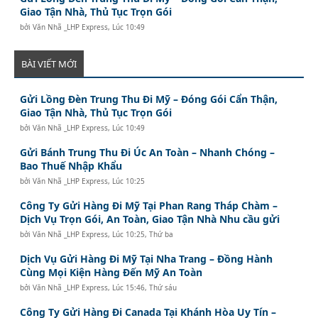
Giao Tận Nhà, Thủ Tục Trọn Gói
bởi
Văn Nhã _LHP Express
,
Lúc 10:49
BÀI VIẾT MỚI
Gửi Lồng Đèn Trung Thu Đi Mỹ – Đóng Gói Cẩn Thận,
Giao Tận Nhà, Thủ Tục Trọn Gói
bởi
Văn Nhã _LHP Express
,
Lúc 10:49
Gửi Bánh Trung Thu Đi Úc An Toàn – Nhanh Chóng –
Bao Thuế Nhập Khẩu
bởi
Văn Nhã _LHP Express
,
Lúc 10:25
Công Ty Gửi Hàng Đi Mỹ Tại Phan Rang Tháp Chàm –
Dịch Vụ Trọn Gói, An Toàn, Giao Tận Nhà Nhu cầu gửi
bởi
Văn Nhã _LHP Express
,
Lúc 10:25, Thứ ba
Dịch Vụ Gửi Hàng Đi Mỹ Tại Nha Trang – Đồng Hành
Cùng Mọi Kiện Hàng Đến Mỹ An Toàn
bởi
Văn Nhã _LHP Express
,
Lúc 15:46, Thứ sáu
Công Ty Gửi Hàng Đi Canada Tại Khánh Hòa Uy Tín –