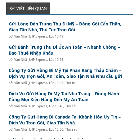
BÀI VIẾT LIÊN QUAN
Gửi Lồng Đèn Trung Thu Đi Mỹ – Đóng Gói Cẩn Thận,
Giao Tận Nhà, Thủ Tục Trọn Gói
bởi
Văn Nhã _LHP Express
,
Lúc 10:49
Gửi Bánh Trung Thu Đi Úc An Toàn – Nhanh Chóng –
Bao Thuế Nhập Khẩu
bởi
Văn Nhã _LHP Express
,
Lúc 10:25
Công Ty Gửi Hàng Đi Mỹ Tại Phan Rang Tháp Chàm –
Dịch Vụ Trọn Gói, An Toàn, Giao Tận Nhà Nhu cầu gửi
bởi
Văn Nhã _LHP Express
,
Lúc 10:25, Thứ ba
Dịch Vụ Gửi Hàng Đi Mỹ Tại Nha Trang – Đồng Hành
Cùng Mọi Kiện Hàng Đến Mỹ An Toàn
bởi
Văn Nhã _LHP Express
,
Lúc 15:46, Thứ sáu
Công Ty Gửi Hàng Đi Canada Tại Khánh Hòa Uy Tín –
Dịch Vụ Trọn Gói, Giao Tận Nhà
bởi
Văn Nhã _LHP Express
,
Lúc 15:30, Thứ sáu