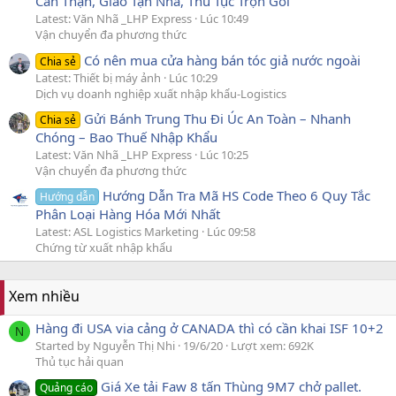
Cẩn Thận, Giao Tận Nhà, Thủ Tục Trọn Gói
Latest: Văn Nhã _LHP Express
Lúc 10:49
Vận chuyển đa phương thức
Có nên mua cửa hàng bán tóc giả nước ngoài
Chia sẻ
Latest: Thiết bị máy ảnh
Lúc 10:29
Dịch vụ doanh nghiệp xuất nhập khẩu-Logistics
Gửi Bánh Trung Thu Đi Úc An Toàn – Nhanh
Chia sẻ
Chóng – Bao Thuế Nhập Khẩu
Latest: Văn Nhã _LHP Express
Lúc 10:25
Vận chuyển đa phương thức
Hướng Dẫn Tra Mã HS Code Theo 6 Quy Tắc
Hướng dẫn
Phân Loại Hàng Hóa Mới Nhất
Latest: ASL Logistics Marketing
Lúc 09:58
Chứng từ xuất nhập khẩu
Xem nhiều
Hàng đi USA via cảng ở CANADA thì có cần khai ISF 10+2
N
Started by Nguyễn Thị Nhi
19/6/20
Lượt xem: 692K
Thủ tục hải quan
Giá Xe tải Faw 8 tấn Thùng 9M7 chở pallet.
Quảng cáo