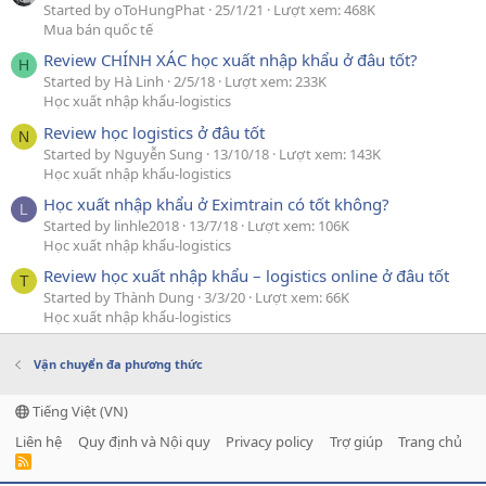
Started by oToHungPhat
25/1/21
Lượt xem: 468K
Mua bán quốc tế
Review CHÍNH XÁC học xuất nhập khẩu ở đâu tốt?
H
Started by Hà Linh
2/5/18
Lượt xem: 233K
Học xuất nhập khẩu-logistics
Review học logistics ở đâu tốt
N
Started by Nguyễn Sung
13/10/18
Lượt xem: 143K
Học xuất nhập khẩu-logistics
Học xuất nhập khẩu ở Eximtrain có tốt không?
L
Started by linhle2018
13/7/18
Lượt xem: 106K
Học xuất nhập khẩu-logistics
Review học xuất nhập khẩu – logistics online ở đâu tốt
T
Started by Thành Dung
3/3/20
Lượt xem: 66K
Học xuất nhập khẩu-logistics
Vận chuyển đa phương thức
Tiếng Việt (VN)
Liên hệ
Quy định và Nội quy
Privacy policy
Trợ giúp
Trang chủ
R
S