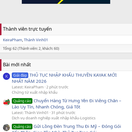
Thành viên trực tuyến
KeiraPham
Thành Vinh01
Tổng: 62 (Thành viên: 2, khách: 60)
Bài mới nhất
THỦ TỤC NHẬP KHẨU THUYỀN KAYAK MỚI
Giải đáp
K
NHẤT NĂM 2026
Latest: KeiraPham
2 phút trước
Chứng từ xuất nhập khẩu
Chuyển Hàng Từ Hưng Yên Đi Viêng Chăn –
Quảng cáo
Lào Uy Tín, Nhanh Chóng, Giá Tốt
Latest: Thành Vinh01
31 phút trước
Dịch vụ doanh nghiệp xuất nhập khẩu-Logistics
Gửi Lồng Đèn Trung Thu Đi Mỹ – Đóng Gói
Quảng cáo