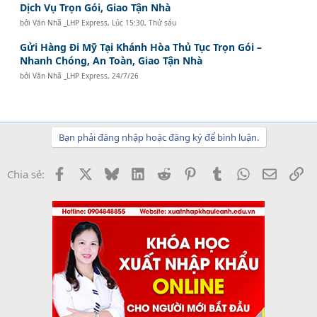
Dịch Vụ Trọn Gói, Giao Tận Nhà
bởi
Văn Nhã _LHP Express
,
Lúc 15:30, Thứ sáu
Gửi Hàng Đi Mỹ Tại Khánh Hòa Thủ Tục Trọn Gói –
Nhanh Chóng, An Toàn, Giao Tận Nhà
bởi
Văn Nhã _LHP Express
,
24/7/26
Bạn phải đăng nhập hoặc đăng ký để bình luận.
Facebook
X
Bluesky
LinkedIn
Reddit
Pinterest
Tumblr
WhatsApp
Email
Li
Chia sẻ: