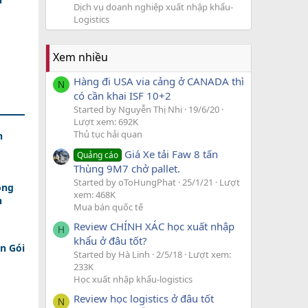
Dịch vụ doanh nghiệp xuất nhập khẩu-
Logistics
Xem nhiều
Hàng đi USA via cảng ở CANADA thì
N
có cần khai ISF 10+2
Started by Nguyễn Thị Nhi
19/6/20
Lượt xem: 692K
Thủ tục hải quan
h
Giá Xe tải Faw 8 tấn
Quảng cáo
Thùng 9M7 chở pallet.
Started by oToHungPhat
25/1/21
Lượt
ồng
xem: 468K
n
Mua bán quốc tế
Review CHÍNH XÁC học xuất nhập
H
khẩu ở đâu tốt?
n Gói
Started by Hà Linh
2/5/18
Lượt xem:
233K
Học xuất nhập khẩu-logistics
Review học logistics ở đâu tốt
N