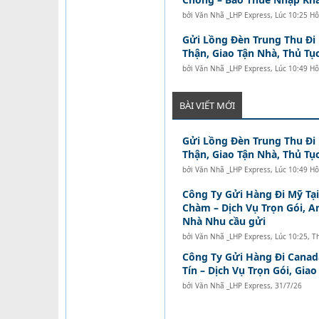
bởi
Văn Nhã _LHP Express
,
Lúc 10:25 H
Gửi Lồng Đèn Trung Thu Đi
Thận, Giao Tận Nhà, Thủ Tục
bởi
Văn Nhã _LHP Express
,
Lúc 10:49 H
BÀI VIẾT MỚI
Gửi Lồng Đèn Trung Thu Đi
Thận, Giao Tận Nhà, Thủ Tục
bởi
Văn Nhã _LHP Express
,
Lúc 10:49 H
Công Ty Gửi Hàng Đi Mỹ Tạ
Chàm – Dịch Vụ Trọn Gói, A
Nhà Nhu cầu gửi
bởi
Văn Nhã _LHP Express
,
Lúc 10:25, T
Công Ty Gửi Hàng Đi Canad
Tín – Dịch Vụ Trọn Gói, Gia
bởi
Văn Nhã _LHP Express
,
31/7/26