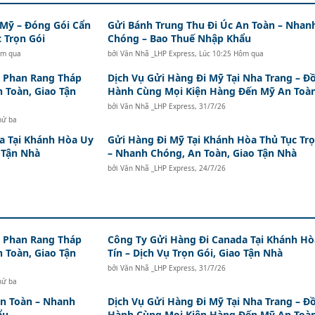
 Mỹ – Đóng Gói Cẩn
Gửi Bánh Trung Thu Đi Úc An Toàn – Nhan
 Trọn Gói
Chóng – Bao Thuế Nhập Khẩu
ôm qua
bởi
Văn Nhã _LHP Express
,
Lúc 10:25 Hôm qua
i Phan Rang Tháp
Dịch Vụ Gửi Hàng Đi Mỹ Tại Nha Trang – Đ
n Toàn, Giao Tận
Hành Cùng Mọi Kiện Hàng Đến Mỹ An Toà
bởi
Văn Nhã _LHP Express
,
31/7/26
hứ ba
a Tại Khánh Hòa Uy
Gửi Hàng Đi Mỹ Tại Khánh Hòa Thủ Tục Trọ
o Tận Nhà
– Nhanh Chóng, An Toàn, Giao Tận Nhà
bởi
Văn Nhã _LHP Express
,
24/7/26
i Phan Rang Tháp
Công Ty Gửi Hàng Đi Canada Tại Khánh Hò
n Toàn, Giao Tận
Tín – Dịch Vụ Trọn Gói, Giao Tận Nhà
bởi
Văn Nhã _LHP Express
,
31/7/26
hứ ba
An Toàn – Nhanh
Dịch Vụ Gửi Hàng Đi Mỹ Tại Nha Trang – Đ
ẩu
Hành Cùng Mọi Kiện Hàng Đến Mỹ An Toà