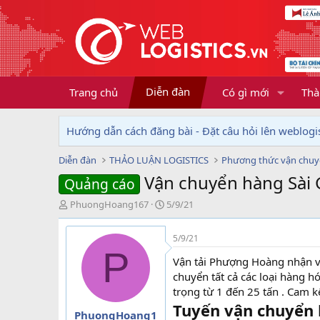
Diễn đàn
Trang chủ
Có gì mới
Thà
Hướng dẫn cách đăng bài - Đặt câu hỏi lên weblogis
Diễn đàn
THẢO LUẬN LOGISTICS
Phương thức vận chu
Vận chuyển hàng Sài 
Quảng cáo
T
N
PhuongHoang167
5/9/21
h
g
r
à
5/9/21
e
y
P
a
g
Vận tải Phượng Hoàng nhận v
d
ử
chuyển tất cả các loại hàng h
s
i
trọng từ 1 đến 25 tấn . Cam k
t
Tuyến vận chuyển 
a
PhuongHoang1
r