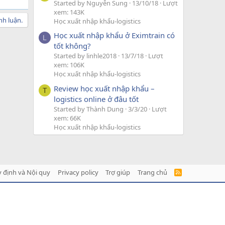
Started by Nguyễn Sung
13/10/18
Lượt
xem: 143K
nh luận.
Học xuất nhập khẩu-logistics
Học xuất nhập khẩu ở Eximtrain có
L
tốt không?
Started by linhle2018
13/7/18
Lượt
xem: 106K
Học xuất nhập khẩu-logistics
Review học xuất nhập khẩu –
T
logistics online ở đâu tốt
Started by Thành Dung
3/3/20
Lượt
xem: 66K
Học xuất nhập khẩu-logistics
 định và Nội quy
Privacy policy
Trợ giúp
Trang chủ
R
S
S