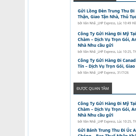
Gửi Lồng Đèn Trung Thu Đi
Thận, Giao Tận Nhà, Thủ Tục
bởi
Văn Nhã _LHP Express
,
Lúc 10:49 H
Công Ty Gửi Hàng Đi Mỹ Tạ
Chàm – Dịch Vụ Trọn Gói, A
Nhà Nhu cầu gửi
bởi
Văn Nhã _LHP Express
,
Lúc 10:25, T
Công Ty Gửi Hàng Đi Canad
Tín – Dịch Vụ Trọn Gói, Gia
bởi
Văn Nhã _LHP Express
,
31/7/26
ĐƯỢC QUAN TÂM
Công Ty Gửi Hàng Đi Mỹ Tạ
Chàm – Dịch Vụ Trọn Gói, A
Nhà Nhu cầu gửi
bởi
Văn Nhã _LHP Express
,
Lúc 10:25, T
Gửi Bánh Trung Thu Đi Úc 
Chóng – Bao Thuế Nhập Kh