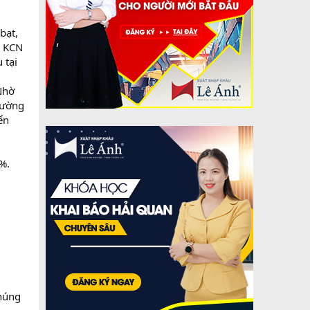
bạt,
, KCN
 tại
Nhờ
đường
ển
%.
chúng