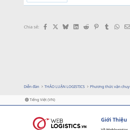
Facebook
X
Bluesky
LinkedIn
Reddit
Pinterest
Tumblr
What
Chia sẻ:
Diễn đàn
THẢO LUẬN LOGISTICS
Phương thức vận chu
Tiếng Việt (VN)
Giới Thiệu
Về Weblogistics