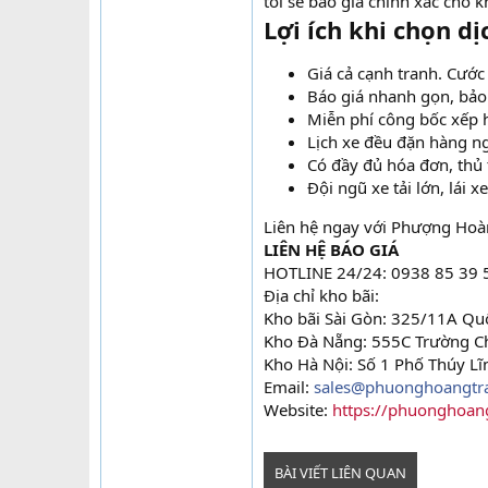
tôi sẽ báo giá chính xác cho k
Lợi ích khi chọn 
Giá cả cạnh tranh. Cước
Báo giá nhanh gọn, bảo
Miễn phí công bốc xếp 
Lịch xe đều đặn hàng n
Có đầy đủ hóa đơn, thủ 
Đội ngũ xe tải lớn, lá
Liên hệ ngay với Phượng Hoàn
LIÊN HỆ BÁO GIÁ
HOTLINE 24/24: 0938 85 39 5
Địa chỉ kho bãi:
Kho bãi Sài Gòn: 325/11A Qu
Kho Đà Nẵng: 555C Trường C
Kho Hà Nội: Số 1 Phố Thúy Lĩ
Email:
sales@phuonghoangtr
Website:
https://phuonghoan
BÀI VIẾT LIÊN QUAN