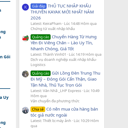
THỦ TỤC NHẬP KHẨU
Giải đáp
K
h
THUYỀN KAYAK MỚI NHẤT NĂM
2026
Latest: KeiraPham
Lúc 14:48 Hôm qua
Chứng từ xuất nhập khẩu
ồng
Chuyển Hàng Từ Hưng
n
Quảng cáo
Yên Đi Viêng Chăn – Lào Uy Tín,
Nhanh Chóng, Giá Tốt
Latest: Thành Vinh01
Lúc 14:19 Hôm qua
n Gói
Dịch vụ doanh nghiệp xuất nhập khẩu-
Logistics
Gửi Lồng Đèn Trung Thu
Quảng cáo
Đi Mỹ – Đóng Gói Cẩn Thận, Giao
Tận Nhà, Thủ Tục Trọn Gói
Latest: Văn Nhã _LHP Express
Lúc 10:49
Hôm qua
a Uy
Vận chuyển đa phương thức
Có nên mua cửa hàng bán
Chia sẻ
tóc giả nước ngoài
Latest: Thiết bị máy ảnh
Lúc 10:29 Hôm
ồng
qua
n