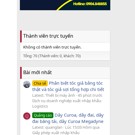
Thành viên trực tuyến
Không có thành viên trực tuyến.
Tổng: 70 (Thành viên: 0, khách: 70)
Bài mới nhất
Phân biệt tóc giả bằng tóc
Chia sẻ
thật và tóc giả sợi tổng hợp chi tiết
Latest: Thiết bị máy ảnh
45 phút trước
Dịch vụ doanh nghiệp xuất nhập khẩu-
Logistics
Dây Curoa, dây đai, dây
Quảng cáo
Q
đai băng tải, dây Curoa Megadyne
Latest: quanglan
Lúc 15:03 Hôm qua
Giấy phép xuất nhập khẩu