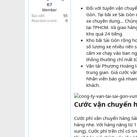
67
t
Đối với tuyến vận chuy
Member
e
Gòn. Tại bãi xe Sài Gòn
Bài viết
55
r
xe chuyên dụng… Chúng 
Reaction score
0
tại TPHCM. Và giao hàng
kho quá 24 tiếng.
Kho bãi Sài Gòn rộng h
số lượng xe nhiều nên s
cấm xe chạy vào ban ng
thông thường chỉ mất từ
Vận tải Phượng Hoàng l
trung gian. Giá cước v
Nhân viên báo giá nhanh
khách.
Cước vận chuyển h
Cước phí vận chuyển hàng Sà
hàng nhẹ. Với hàng nặng từ 1
sung). Cước phí trên chỉ có t