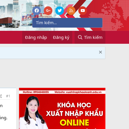
Đăng nhập
Đăng ký
Tìm kiếm
#1
ận
óng.