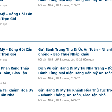
ôm qua
bởi
Văn Nhã _LHP Express
,
31/7/26
 Mỹ – Đóng Gói Cẩn
 Trọn Gói
ôm qua
 Mỹ – Đóng Gói Cẩn
Gửi Bánh Trung Thu Đi Úc An Toàn – Nhan
 Trọn Gói
Chóng – Bao Thuế Nhập Khẩu
ôm qua
bởi
Văn Nhã _LHP Express
,
Lúc 10:25 Hôm qua
i Phan Rang Tháp
Dịch Vụ Gửi Hàng Đi Mỹ Tại Nha Trang – Đ
n Toàn, Giao Tận
Hành Cùng Mọi Kiện Hàng Đến Mỹ An Toà
bởi
Văn Nhã _LHP Express
,
31/7/26
hứ ba
a Tại Khánh Hòa Uy
Gửi Hàng Đi Mỹ Tại Khánh Hòa Thủ Tục Trọ
o Tận Nhà
– Nhanh Chóng, An Toàn, Giao Tận Nhà
bởi
Văn Nhã _LHP Express
,
24/7/26