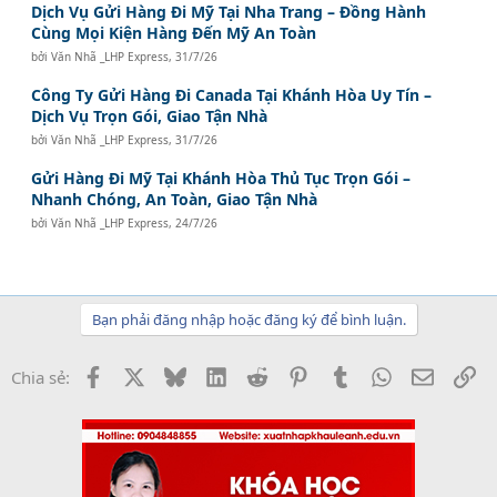
Dịch Vụ Gửi Hàng Đi Mỹ Tại Nha Trang – Đồng Hành
Cùng Mọi Kiện Hàng Đến Mỹ An Toàn
bởi
Văn Nhã _LHP Express
,
31/7/26
Công Ty Gửi Hàng Đi Canada Tại Khánh Hòa Uy Tín –
Dịch Vụ Trọn Gói, Giao Tận Nhà
bởi
Văn Nhã _LHP Express
,
31/7/26
Gửi Hàng Đi Mỹ Tại Khánh Hòa Thủ Tục Trọn Gói –
Nhanh Chóng, An Toàn, Giao Tận Nhà
bởi
Văn Nhã _LHP Express
,
24/7/26
Bạn phải đăng nhập hoặc đăng ký để bình luận.
Facebook
X
Bluesky
LinkedIn
Reddit
Pinterest
Tumblr
WhatsApp
Email
Li
Chia sẻ: