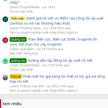
chảy?
Latest: thuylinhbilalo
Lúc 14:22
Tin tức cập nhật
Đánh giá chi tiết ưu điểm của Công tắc áp suất
Thảo luận
P
Danfoss so với các thương hiệu khác
Latest: Phương_bilalo
Lúc 16:58 Hôm qua
Dịch vụ doanh nghiệp xuất nhập khẩu-Logistics
Than điện cực, điện cực EDM, Graphite lõi
Quảng cáo
Q
inox, bột than chì, vảy Graphite
Latest: quanglan
Lúc 16:13 Hôm qua
Bảo hiểm hàng hóa
Hướng dẫn lắp đồng hồ áp suất chi tiết
Quảng cáo
T
Latest: thuylinhbilalo
Lúc 12:07 Hôm qua
Tin tức cập nhật
Phân biệt tóc giả bằng tóc thật và tóc giả sợi tổng
Chia sẻ
hợp chi tiết
Latest: Thiết bị máy ảnh
Lúc 09:21 Hôm qua
Dịch vụ doanh nghiệp xuất nhập khẩu-Logistics
Xem nhiều