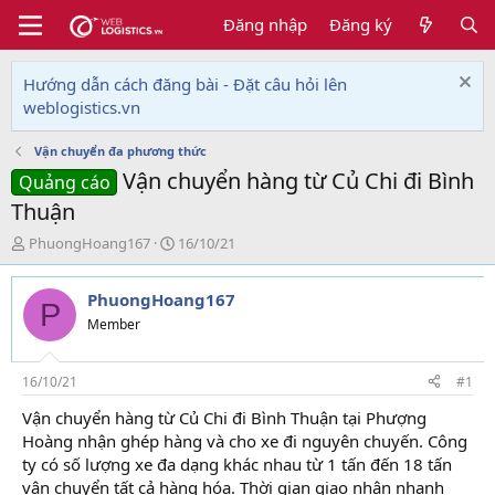
Đăng nhập
Đăng ký
Hướng dẫn cách đăng bài - Đặt câu hỏi lên
weblogistics.vn
Vận chuyển đa phương thức
Vận chuyển hàng từ Củ Chi đi Bình
Quảng cáo
Thuận
T
N
PhuongHoang167
16/10/21
h
g
r
à
PhuongHoang167
e
y
P
a
g
Member
d
ử
s
i
t
16/10/21
#1
a
Vận chuyển hàng từ Củ Chi đi Bình Thuận tại Phượng
r
Hoàng nhận ghép hàng và cho xe đi nguyên chuyến. Công
t
e
ty có số lượng xe đa dạng khác nhau từ 1 tấn đến 18 tấn
r
vận chuyển tất cả hàng hóa. Thời gian giao nhận nhanh