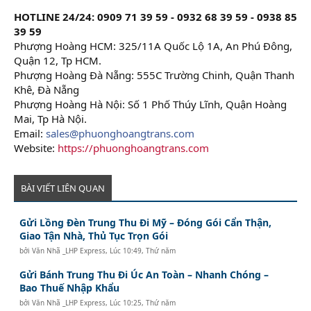
HOTLINE 24/24: 0909 71 39 59 - 0932 68 39 59 - 0938 85
39 59
Phượng Hoàng HCM: 325/11A Quốc Lộ 1A, An Phú Đông,
Quận 12, Tp HCM.
Phượng Hoàng Đà Nẵng: 555C Trường Chinh, Quận Thanh
Khê, Đà Nẵng
Phượng Hoàng Hà Nội: Số 1 Phố Thúy Lĩnh, Quận Hoàng
Mai, Tp Hà Nội.
Email:
sales@phuonghoangtrans.com
Website:
https://phuonghoangtrans.com
BÀI VIẾT LIÊN QUAN
Gửi Lồng Đèn Trung Thu Đi Mỹ – Đóng Gói Cẩn Thận,
Giao Tận Nhà, Thủ Tục Trọn Gói
bởi
Văn Nhã _LHP Express
,
Lúc 10:49, Thứ năm
Gửi Bánh Trung Thu Đi Úc An Toàn – Nhanh Chóng –
Bao Thuế Nhập Khẩu
bởi
Văn Nhã _LHP Express
,
Lúc 10:25, Thứ năm