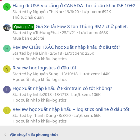
Hàng đi USA via cảng ở CANADA thì có cần khai ISF 10+2
N
Started by Nguyễn Thị Nhi
19/6/20
Lượt xem: 692K
Thủ tục hải quan
Giá Xe tải Faw 8 tấn Thùng 9M7 chở pallet.
Quảng cáo
Started by oToHungPhat
25/1/21
Lượt xem: 468K
Mua bán quốc tế
Review CHÍNH XÁC học xuất nhập khẩu ở đâu tốt?
H
Started by Hà Linh
2/5/18
Lượt xem: 235K
Học xuất nhập khẩu-logistics
Review học logistics ở đâu tốt
N
Started by Nguyễn Sung
13/10/18
Lượt xem: 144K
Học xuất nhập khẩu-logistics
Học xuất nhập khẩu ở Eximtrain có tốt không?
L
Started by linhle2018
13/7/18
Lượt xem: 106K
Học xuất nhập khẩu-logistics
Review học xuất nhập khẩu – logistics online ở đâu tốt
T
Started by Thành Dung
3/3/20
Lượt xem: 66K
Học xuất nhập khẩu-logistics
Vận chuyển đa phương thức