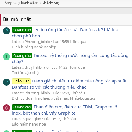
Tổng: 58 (Thành viên: 0, khách: 58)
Bài mới nhất
Lý do công tắc áp suất Danfoss KP1 là lựa
Quảng cáo
P
chọn phù hợp
Latest: Phương_bilalo
Lúc 15:58 Hôm qua
Định hướng nghề nghiệp
Tại sao hệ thống nước nóng cần công tắc dòng
Quảng cáo
T
chảy?
Latest: thuylinhbilalo
Lúc 14:22 Hôm qua
Tin tức cập nhật
Đánh giá chi tiết ưu điểm của Công tắc áp suất
Thảo luận
P
Danfoss so với các thương hiệu khác
Latest: Phương_bilalo
Lúc 16:58, Thứ sáu
Dịch vụ doanh nghiệp xuất nhập khẩu-Logistics
Than điện cực, điện cực EDM, Graphite lõi
Quảng cáo
Q
inox, bột than chì, vảy Graphite
Latest: quanglan
Lúc 16:13, Thứ sáu
Bảo hiểm hàng hóa