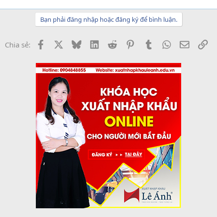
Bạn phải đăng nhập hoặc đăng ký để bình luận.
Facebook
X
Bluesky
LinkedIn
Reddit
Pinterest
Tumblr
WhatsApp
Email
Li
Chia sẻ: