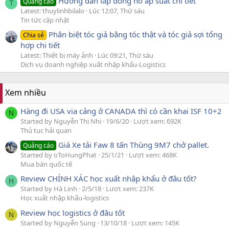
Hướng dẫn lắp đồng hồ áp suất chi tiết
Quảng cáo
T
Latest: thuylinhbilalo
Lúc 12:07, Thứ sáu
Tin tức cập nhật
Phân biệt tóc giả bằng tóc thật và tóc giả sợi tổng
Chia sẻ
hợp chi tiết
Latest: Thiết bị máy ảnh
Lúc 09:21, Thứ sáu
Dịch vụ doanh nghiệp xuất nhập khẩu-Logistics
Xem nhiều
Hàng đi USA via cảng ở CANADA thì có cần khai ISF 10+2
N
Started by Nguyễn Thị Nhi
19/6/20
Lượt xem: 692K
Thủ tục hải quan
Giá Xe tải Faw 8 tấn Thùng 9M7 chở pallet.
Quảng cáo
Started by oToHungPhat
25/1/21
Lượt xem: 468K
Mua bán quốc tế
Review CHÍNH XÁC học xuất nhập khẩu ở đâu tốt?
H
Started by Hà Linh
2/5/18
Lượt xem: 237K
Học xuất nhập khẩu-logistics
Review học logistics ở đâu tốt
N
Started by Nguyễn Sung
13/10/18
Lượt xem: 145K