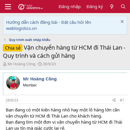
Đăng nhập
Đăng ký
Hướng dẫn cách đăng bài - Đặt câu hỏi lên
weblogistics.vn
Quy trình xuất nhập khẩu
Vận chuyển hàng từ HCM đi Thái Lan -
Chia sẻ
Quy trình và cách gửi hàng
T
N
Mr Hoàng Công
28/9/23
h
g
r
à
Mr Hoàng Công
e
y
a
g
Member
d
ử
s
i
t
28/9/23
#1
a
Bạn đang có một kiện hàng nhỏ hay một lô hàng lớn cần
r
vận chuyển từ HCM đi Thái Lan cho khách hàng.
t
e
Bạn đang tìm một đơn vị vận chuyển hàng từ HCM đi Thái
r
Lan uy tín mà giác cước lại rẻ.