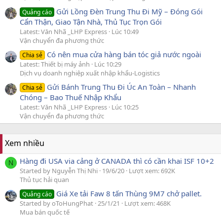
Gửi Lồng Đèn Trung Thu Đi Mỹ – Đóng Gói
Quảng cáo
Cẩn Thận, Giao Tận Nhà, Thủ Tục Trọn Gói
Latest: Văn Nhã _LHP Express
Lúc 10:49
Vận chuyển đa phương thức
Có nên mua cửa hàng bán tóc giả nước ngoài
Chia sẻ
Latest: Thiết bị máy ảnh
Lúc 10:29
Dịch vụ doanh nghiệp xuất nhập khẩu-Logistics
Gửi Bánh Trung Thu Đi Úc An Toàn – Nhanh
Chia sẻ
Chóng – Bao Thuế Nhập Khẩu
Latest: Văn Nhã _LHP Express
Lúc 10:25
Vận chuyển đa phương thức
Xem nhiều
Hàng đi USA via cảng ở CANADA thì có cần khai ISF 10+2
N
Started by Nguyễn Thị Nhi
19/6/20
Lượt xem: 692K
Thủ tục hải quan
Giá Xe tải Faw 8 tấn Thùng 9M7 chở pallet.
Quảng cáo
Started by oToHungPhat
25/1/21
Lượt xem: 468K
Mua bán quốc tế