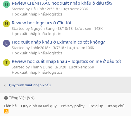
Review CHÍNH XÁC học xuất nhập khẩu ở đâu tốt?
H
Started by Hà Linh
2/5/18
Lượt xem: 233K
Học xuất nhập khẩu-logistics
Review học logistics ở đâu tốt
N
Started by Nguyễn Sung
13/10/18
Lượt xem: 143K
Học xuất nhập khẩu-logistics
Học xuất nhập khẩu ở Eximtrain có tốt không?
L
Started by linhle2018
13/7/18
Lượt xem: 106K
Học xuất nhập khẩu-logistics
Review học xuất nhập khẩu – logistics online ở đâu tốt
T
Started by Thành Dung
3/3/20
Lượt xem: 66K
Học xuất nhập khẩu-logistics
Quy trình xuất nhập khẩu
Tiếng Việt (VN)
Liên hệ
Quy định và Nội quy
Privacy policy
Trợ giúp
Trang chủ
R
S
S