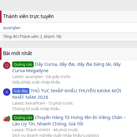
Thành viên trực tuyến
quanglan
Tổng: 80 (Thành viên: 2, khách: 78)
Bài mới nhất
Dây Curoa, dây đai, dây đai băng tải, dây
Quảng cáo
Q
Curoa Megadyne
Latest: quanglan
Vài giây trước
Giấy phép xuất nhập khẩu
THỦ TỤC NHẬP KHẨU THUYỀN KAYAK MỚI
Giải đáp
K
NHẤT NĂM 2026
Latest: KeiraPham
15 phút trước
Chứng từ xuất nhập khẩu
Chuyển Hàng Từ Hưng Yên Đi Viêng Chăn –
Quảng cáo
Lào Uy Tín, Nhanh Chóng, Giá Tốt
Latest: Thành Vinh01
44 phút trước
Dịch vụ doanh nghiệp xuất nhập khẩu-Logistics