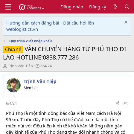
Đăng nhập
Đăng ký
Hướng dẫn cách đăng bài - Đặt câu hỏi lên
weblogistics.vn
Quy trình xuất nhập khẩu
VẬN CHUYỂN HÀNG TỪ PHÚ THỌ ĐI
Chia sẻ
LÀO HOTLINE:0838.777.286
T
N
Trịnh Văn Tiệp
6/4/24
h
g
r
à
Trịnh Văn Tiệp
e
y
a
g
Member
d
ử
s
i
t
6/4/24
#1
a
Phú Thọ là một tỉnh đông bắc của Việt Nam,cách Hà Nội
r
95km. Trước đây Phú Thọ có thể được xem là một tỉnh
t
e
miền núi với điều kiện kinh tế khó khăn.Những năm gần
r
đây kinh tế của Phú Thọ đang thay đổi nhanh chóng và có