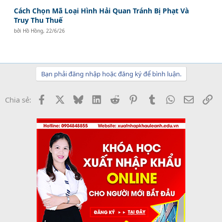
Cách Chọn Mã Loại Hình Hải Quan Tránh Bị Phạt Và
Truy Thu Thuế
bởi
Hồ Hồng
,
22/6/26
Bạn phải đăng nhập hoặc đăng ký để bình luận.
Facebook
X
Bluesky
LinkedIn
Reddit
Pinterest
Tumblr
WhatsApp
Email
Li
Chia sẻ: