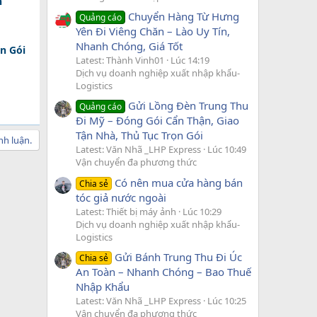
n
Chuyển Hàng Từ Hưng
Quảng cáo
Yên Đi Viêng Chăn – Lào Uy Tín,
Nhanh Chóng, Giá Tốt
n Gói
Latest: Thành Vinh01
Lúc 14:19
Dịch vụ doanh nghiệp xuất nhập khẩu-
Logistics
Gửi Lồng Đèn Trung Thu
Quảng cáo
Đi Mỹ – Đóng Gói Cẩn Thận, Giao
Tận Nhà, Thủ Tục Trọn Gói
nh luận.
Latest: Văn Nhã _LHP Express
Lúc 10:49
Vận chuyển đa phương thức
Có nên mua cửa hàng bán
Chia sẻ
tóc giả nước ngoài
Latest: Thiết bị máy ảnh
Lúc 10:29
Dịch vụ doanh nghiệp xuất nhập khẩu-
Logistics
Gửi Bánh Trung Thu Đi Úc
Chia sẻ
An Toàn – Nhanh Chóng – Bao Thuế
Nhập Khẩu
Latest: Văn Nhã _LHP Express
Lúc 10:25
Vận chuyển đa phương thức