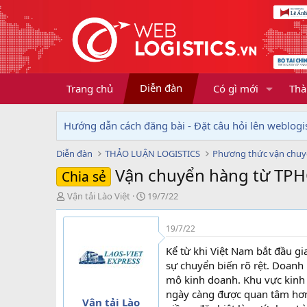
Diễn đàn
Trang chủ
Có gì mới
Thà
Hướng dẫn cách đăng bài - Đặt câu hỏi lên weblogis
Diễn đàn
THẢO LUẬN LOGISTICS
Phương thức vận chu
Vận chuyển hàng từ TPH
Chia sẻ
T
N
Vận tải Lào Việt
19/7/22
h
g
r
à
19/7/22
e
y
a
g
Kể từ khi Việt Nam bắt đầu g
d
ử
sự chuyển biến rõ rệt. Doanh
s
i
mô kinh doanh. Khu vực kinh 
t
ngày càng được quan tâm hơn
a
Vận tải Lào
r