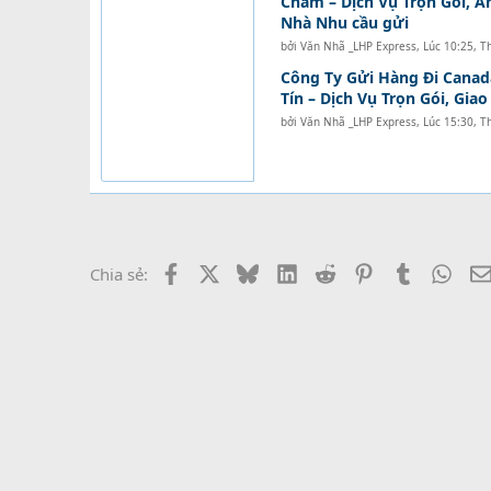
Chàm – Dịch Vụ Trọn Gói, A
Nhà Nhu cầu gửi
bởi
Văn Nhã _LHP Express
,
Lúc 10:25, T
Công Ty Gửi Hàng Đi Canad
Tín – Dịch Vụ Trọn Gói, Gia
bởi
Văn Nhã _LHP Express
,
Lúc 15:30, T
Facebook
X
Bluesky
LinkedIn
Reddit
Pinterest
Tumblr
What
Chia sẻ: