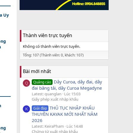
a Uy
Thành viên trực tuyến
ồng
Không có thành viên trực tuyến.
n
Tổng: 107 (Thành viên: 0, khách: 107)
Bài mới nhất
Dây Curoa, dây đai, dây
Quảng cáo
Q
đai băng tải, dây Curoa Megadyne
Latest: quanglan
Lúc 15:03
Giấy phép xuất nhập khẩu
h
THỦ TỤC NHẬP KHẨU
Giải đáp
K
THUYỀN KAYAK MỚI NHẤT NĂM
2026
Latest: KeiraPham
Lúc 14:48
ồng
Chứng từ xuất nhập khẩu