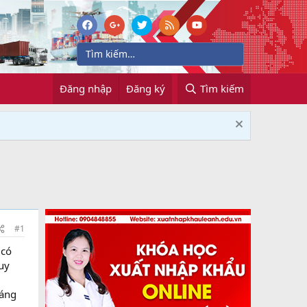
Đăng nhập
Đăng ký
Tìm kiếm
#1
 có
uy
u
láng