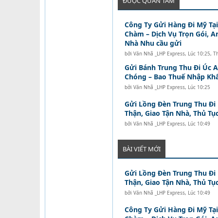
ĐƯỢC QUAN TÂM
Công Ty Gửi Hàng Đi Mỹ Tạ
Chàm – Dịch Vụ Trọn Gói, A
Nhà Nhu cầu gửi
bởi
Văn Nhã _LHP Express
,
Lúc 10:25, T
Gửi Bánh Trung Thu Đi Úc 
Chóng – Bao Thuế Nhập Kh
bởi
Văn Nhã _LHP Express
,
Lúc 10:25
Gửi Lồng Đèn Trung Thu Đi
Thận, Giao Tận Nhà, Thủ Tục
bởi
Văn Nhã _LHP Express
,
Lúc 10:49
BÀI VIẾT MỚI
Gửi Lồng Đèn Trung Thu Đi
Thận, Giao Tận Nhà, Thủ Tục
bởi
Văn Nhã _LHP Express
,
Lúc 10:49
Công Ty Gửi Hàng Đi Mỹ Tạ