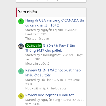
Xem nhiều
Hàng đi USA via cảng ở CANADA thì
N
có cần khai ISF 10+2
Started by Nguyễn Thị Nhi
19/6/20
Lượt xem: 692K
Thủ tục hải quan
Giá Xe tải Faw 8 tấn
Quảng cáo
Thùng 9M7 chở pallet.
Started by oToHungPhat
25/1/21
Lượt
xem: 468K
Mua bán quốc tế
Review CHÍNH XÁC học xuất nhập
H
khẩu ở đâu tốt?
Started by Hà Linh
2/5/18
Lượt xem:
233K
Học xuất nhập khẩu-logistics
Review học logistics ở đâu tốt
N
Started by Nguyễn Sung
13/10/18
Lượt
xem: 143K