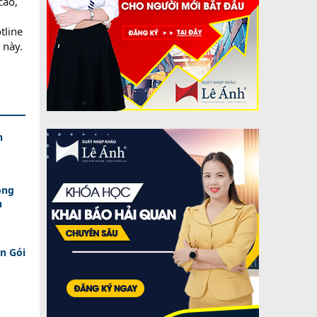
cao,
tline
 này.
h
ồng
n
n Gói