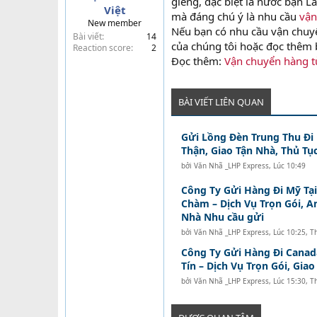
giềng, đặc biệt là nước bạn L
Việt
t
mà đáng chú ý là nhu cầu
vận
New member
e
Nếu bạn có nhu cầu vận chuyển
Bài viết
14
r
của chúng tôi hoặc đọc thêm b
Reaction score
2
Đọc thêm:
Vận chuyển hàng t
BÀI VIẾT LIÊN QUAN
Gửi Lồng Đèn Trung Thu Đi
Thận, Giao Tận Nhà, Thủ Tục
bởi
Văn Nhã _LHP Express
,
Lúc 10:49
Công Ty Gửi Hàng Đi Mỹ Tạ
Chàm – Dịch Vụ Trọn Gói, A
Nhà Nhu cầu gửi
bởi
Văn Nhã _LHP Express
,
Lúc 10:25, T
Công Ty Gửi Hàng Đi Canad
Tín – Dịch Vụ Trọn Gói, Gia
bởi
Văn Nhã _LHP Express
,
Lúc 15:30, T