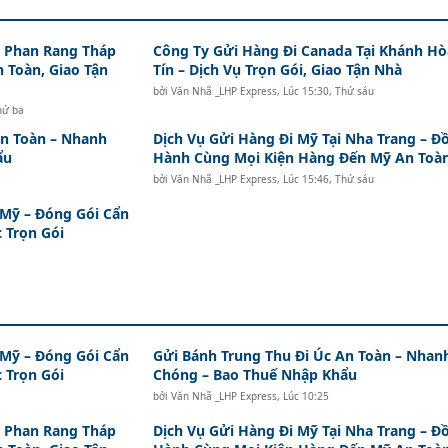
i Phan Rang Tháp
Công Ty Gửi Hàng Đi Canada Tại Khánh Hò
n Toàn, Giao Tận
Tín – Dịch Vụ Trọn Gói, Giao Tận Nhà
bởi
Văn Nhã _LHP Express
,
Lúc 15:30, Thứ sáu
hứ ba
An Toàn – Nhanh
Dịch Vụ Gửi Hàng Đi Mỹ Tại Nha Trang – Đ
ẩu
Hành Cùng Mọi Kiện Hàng Đến Mỹ An Toà
bởi
Văn Nhã _LHP Express
,
Lúc 15:46, Thứ sáu
 Mỹ – Đóng Gói Cẩn
 Trọn Gói
 Mỹ – Đóng Gói Cẩn
Gửi Bánh Trung Thu Đi Úc An Toàn – Nhan
 Trọn Gói
Chóng – Bao Thuế Nhập Khẩu
bởi
Văn Nhã _LHP Express
,
Lúc 10:25
i Phan Rang Tháp
Dịch Vụ Gửi Hàng Đi Mỹ Tại Nha Trang – Đ