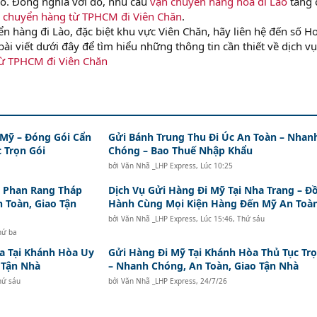
ào. Đồng nghĩa với đó, nhu cầu
vận chuyển hàng hóa đi Lào
tăng 
 chuyển hàng từ TPHCM đi Viên Chăn
.
 hàng đi Lào, đặc biệt khu vực Viên Chăn, hãy liên hệ đến số Ho
ài viết dưới đây để tìm hiểu những thông tin cần thiết về dịch vụ
ừ TPHCM đi Viên Chăn
 Mỹ – Đóng Gói Cẩn
Gửi Bánh Trung Thu Đi Úc An Toàn – Nhan
 Trọn Gói
Chóng – Bao Thuế Nhập Khẩu
bởi
Văn Nhã _LHP Express
,
Lúc 10:25
i Phan Rang Tháp
Dịch Vụ Gửi Hàng Đi Mỹ Tại Nha Trang – Đ
n Toàn, Giao Tận
Hành Cùng Mọi Kiện Hàng Đến Mỹ An Toà
bởi
Văn Nhã _LHP Express
,
Lúc 15:46, Thứ sáu
hứ ba
a Tại Khánh Hòa Uy
Gửi Hàng Đi Mỹ Tại Khánh Hòa Thủ Tục Trọ
o Tận Nhà
– Nhanh Chóng, An Toàn, Giao Tận Nhà
hứ sáu
bởi
Văn Nhã _LHP Express
,
24/7/26