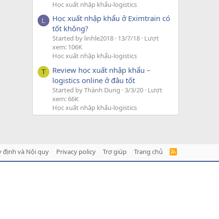
Học xuất nhập khẩu-logistics
Học xuất nhập khẩu ở Eximtrain có
L
tốt không?
Started by linhle2018
13/7/18
Lượt
xem: 106K
Học xuất nhập khẩu-logistics
Review học xuất nhập khẩu –
T
logistics online ở đâu tốt
Started by Thành Dung
3/3/20
Lượt
xem: 66K
Học xuất nhập khẩu-logistics
 định và Nội quy
Privacy policy
Trợ giúp
Trang chủ
R
S
S