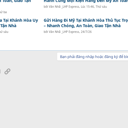
n Toàn, Giao Tận
Hành Cùng Mọi Kiện Hàng Đến Mỹ An Toà
bởi
Văn Nhã _LHP Express
,
Lúc 15:46, Thứ sáu
hứ ba
a Tại Khánh Hòa Uy
Gửi Hàng Đi Mỹ Tại Khánh Hòa Thủ Tục Trọ
o Tận Nhà
– Nhanh Chóng, An Toàn, Giao Tận Nhà
hứ sáu
bởi
Văn Nhã _LHP Express
,
24/7/26
Bạn phải đăng nhập hoặc đăng ký để bì
sApp
Email
Link