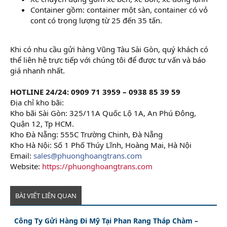
Container gồm: container một sàn, container có vỏ
cont có trọng lượng từ 25 đến 35 tấn.
Khi có nhu cầu gửi hàng Vũng Tàu Sài Gòn, quý khách có
thể liên hệ trực tiếp với chúng tôi để được tư vấn và báo
giá nhanh nhất.
HOTLINE 24/24: 0909 71 3959 – 0938 85 39 59
Địa chỉ kho bãi:
Kho bãi Sài Gòn: 325/11A Quốc Lộ 1A, An Phú Đông,
Quận 12, Tp HCM.
Kho Đà Nẵng: 555C Trường Chinh, Đà Nẵng
Kho Hà Nội: Số 1 Phố Thúy Lĩnh, Hoàng Mai, Hà Nội
Email:
sales@phuonghoangtrans.com
Website:
https://phuonghoangtrans.com
BÀI VIẾT LIÊN QUAN
Công Ty Gửi Hàng Đi Mỹ Tại Phan Rang Tháp Chàm –