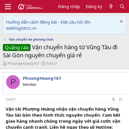
Đăng nhập
Đăng ký
Hướng dẫn cách đăng bài - Đặt câu hỏi lên
weblogistics.vn
Vận chuyển đa phương thức
Vận chuyển hàng từ Vũng Tàu đi
Quảng cáo
Sài Gòn nguyên chuyến giá rẻ
T
N
PhuongHoang167
5/4/21
h
g
r
à
PhuongHoang167
e
y
P
a
g
Member
d
ử
s
i
t
5/4/21
#1
a
Vận tải Phượng Hoàng nhận vận chuyển hàng Vũng
r
Tàu Sài Gòn theo hình thức nguyên chuyến. Cam kết
t
e
giao hàng nhanh chóng trong ngày với giá cước vận
r
chuyển cạnh tranh. Liên hệ ngay theo số Hotline: