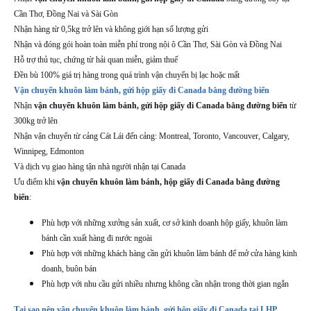
Cần Thơ, Đồng Nai và Sài Gòn
Nhận hàng từ 0,5kg trở lên và không giới hạn số lượng gửi
Nhận và đóng gói hoàn toàn miễn phí trong nội ô Cần Thơ, Sài Gòn và Đồng Nai
Hỗ trợ thủ tục, chứng từ hải quan miễn, giảm thuế
Đền bù 100% giá trị hàng trong quá trình vận chuyển bị lạc hoặc mất
Vận chuyển khuôn làm bánh, gửi hộp giấy đi Canada bằng đường biển
Nhận
vận chuyển khuôn làm bánh, gửi hộp giấy đi Canada bằng đường biển
từ
300kg trở lên
Nhận vận chuyển từ cảng Cát Lái đến cảng: Montreal, Toronto, Vancouver, Calgary,
Winnipeg, Edmonton
Và dịch vụ giao hàng tận nhà người nhận tại Canada
Ưu điểm khi
vận chuyển khuôn làm bánh, hộp giấy đi Canada bằng đường
biển
:
Phù hợp với những xưởng sản xuất, cơ sở kinh doanh hộp giấy, khuôn làm
bánh cần xuất hàng đi nước ngoài
Phù hợp với những khách hàng cần gửi khuôn làm bánh để mở cửa hàng kinh
doanh, buôn bán
Phù hợp với nhu cầu gửi nhiều nhưng không cần nhận trong thời gian ngắn
Tại sao nên vận chuyển khuôn làm bánh, gửi hộp giấy đi Canada tại LHP