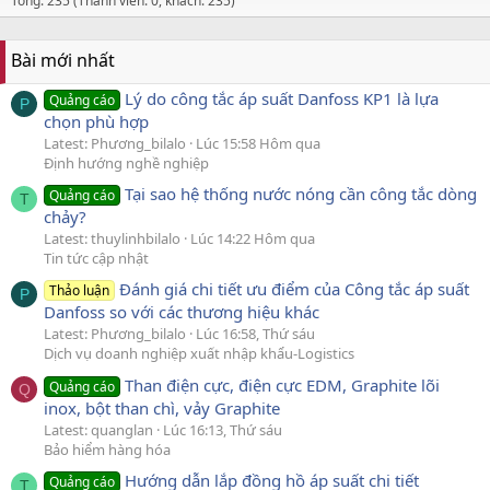
Tổng: 235 (Thành viên: 0, khách: 235)
Bài mới nhất
Lý do công tắc áp suất Danfoss KP1 là lựa
Quảng cáo
P
chọn phù hợp
Latest: Phương_bilalo
Lúc 15:58 Hôm qua
Định hướng nghề nghiệp
Tại sao hệ thống nước nóng cần công tắc dòng
Quảng cáo
T
chảy?
Latest: thuylinhbilalo
Lúc 14:22 Hôm qua
Tin tức cập nhật
Đánh giá chi tiết ưu điểm của Công tắc áp suất
Thảo luận
P
Danfoss so với các thương hiệu khác
Latest: Phương_bilalo
Lúc 16:58, Thứ sáu
Dịch vụ doanh nghiệp xuất nhập khẩu-Logistics
Than điện cực, điện cực EDM, Graphite lõi
Quảng cáo
Q
inox, bột than chì, vảy Graphite
Latest: quanglan
Lúc 16:13, Thứ sáu
Bảo hiểm hàng hóa
Hướng dẫn lắp đồng hồ áp suất chi tiết
Quảng cáo
T