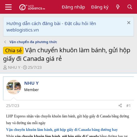
Đăng nhập
Đăng ký
Hướng dẫn cách đăng bài - Đặt câu hỏi lên
weblogistics.vn
Vận chuyển đa phương thức
Vận chuyển khuôn làm bánh, gửi hộp
Chia sẻ
giấy đi Canada giá rẻ
T
N
NHU Y
25/7/23
h
g
r
à
NHU Y
e
y
a
g
Member
d
ử
s
i
t
25/7/23
#1
a
r
LHP Express nhận vận chuyển khuôn làm bánh, gửi hộp giấy đi Canada bằng đường
t
bay và đường tàu mỗi ngày
e
Vận chuyển khuôn làm bánh, gửi hộp giấy đi Canada bằng đường bay
r
Nhận
vận chuyển khuôn làm bánh, gửi hộp giấy đi Canada
bằng đường bay tại