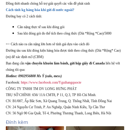
Đồng thời nhanh chóng hỗ trợ giải quyết các vấn đề phát sinh
Cách tính kg hàng hóa khi gửi đi nước ngoài?
Đường bay có 2 cách tính:
Cân nặng thực tế sau khi đóng gói
Sau khi đóng gói đo thể tích theo công thức (Dài *Rộng *Cao)/5000
=> Cách nào ra cân nặng lớn hơn sẽ tính giá dựa vào cách đó
Đường tàu sau khi đóng kiện hàng hóa được tính theo công thức (Dài *Rộng* Cao)
(m) để xác định m3 (CBM)
Bạn đang cần
vận chuyển khuôn làm bánh, gửi hộp giấy đi Canada
liên hệ với
chúng tôi qua:
Hotline: 0902956808 Ms Ý (zalo, mess)
Facebook:
https://www.facebook.com/Yguihangquocte
CÔNG TY TNHH TM DV LONG HƯNG PHÁT
TRỤ SỞ CHÍNH: 656/ 11A CMT8, P 11, Q.3, TP Hồ Chí Minh.
CN: B1/007, Ấp Bắc Sơn, Xã Quang Trung, Q. Thống Nhất, Tỉnh Đồng Nai
CN: 24 Nguyễn Cư Trinh, P. An Nghiệp, Quận Ninh Kiều, Tp Cần Thơ
CN: 56 Ngõ 90 Gia Quất, Tổ 4, Phường Thượng Thanh, Long Biên, Hà Nội
Đính kèm