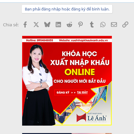
Bạn phải đăng nhập hoặc đăng ký để bình luận.
Facebook
X
Bluesky
LinkedIn
Reddit
Pinterest
Tumblr
WhatsApp
Email
Li
Chia sẻ: