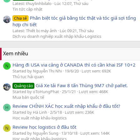
Latest: thuylinhbilalo
Lúc 12:07, Thứ sáu
Tin tức cập nhật
Phân biệt tóc giả bằng tóc thật và tóc giả sợi tổng
Chia sẻ
hợp chi tiết
Latest: Thiết bị máy ảnh
Lúc 09:21, Thứ sáu
Dịch vụ doanh nghiệp xuất nhập khẩu-Logistics
Xem nhiều
Hàng đi USA via cảng ở CANADA thì có cần khai ISF 10+2
N
Started by Nguyễn Thị Nhi
19/6/20
Lượt xem: 692K
Thủ tục hải quan
Giá Xe tải Faw 8 tấn Thùng 9M7 chở pallet.
Quảng cáo
Started by oToHungPhat
25/1/21
Lượt xem: 468K
Mua bán quốc tế
Review CHÍNH XÁC học xuất nhập khẩu ở đâu tốt?
H
Started by Hà Linh
2/5/18
Lượt xem: 236K
Học xuất nhập khẩu-logistics
Review học logistics ở đâu tốt
N
Started by Nguyễn Sung
13/10/18
Lượt xem: 144K
Học xuất nhập khẩu-logistics