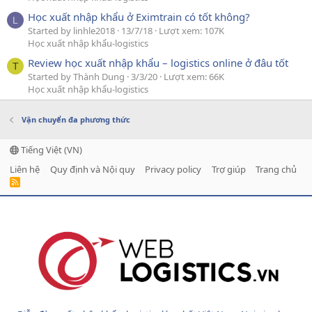
Học xuất nhập khẩu ở Eximtrain có tốt không?
L
Started by linhle2018
13/7/18
Lượt xem: 107K
Học xuất nhập khẩu-logistics
Review học xuất nhập khẩu – logistics online ở đâu tốt
T
Started by Thành Dung
3/3/20
Lượt xem: 66K
Học xuất nhập khẩu-logistics
Vận chuyển đa phương thức
Tiếng Việt (VN)
Liên hệ
Quy định và Nội quy
Privacy policy
Trợ giúp
Trang chủ
R
S
S