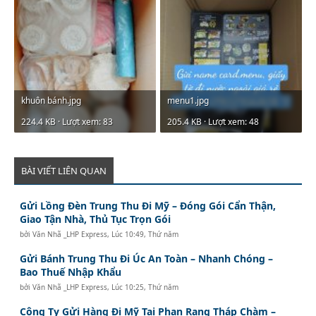
khuôn bánh.jpg
menu1.jpg
224.4 KB · Lượt xem: 83
205.4 KB · Lượt xem: 48
BÀI VIẾT LIÊN QUAN
Gửi Lồng Đèn Trung Thu Đi Mỹ – Đóng Gói Cẩn Thận,
Giao Tận Nhà, Thủ Tục Trọn Gói
bởi
Văn Nhã _LHP Express
,
Lúc 10:49, Thứ năm
Gửi Bánh Trung Thu Đi Úc An Toàn – Nhanh Chóng –
Bao Thuế Nhập Khẩu
bởi
Văn Nhã _LHP Express
,
Lúc 10:25, Thứ năm
Công Ty Gửi Hàng Đi Mỹ Tại Phan Rang Tháp Chàm –