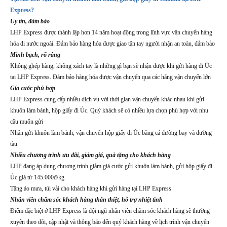
Express?
Uy tín, đảm bảo
LHP Express được thành lập hơn 14 năm hoạt động trong lĩnh vực vận chuyển hàng
hóa đi nước ngoài. Đảm bảo hàng hóa được giao tận tay người nhận an toàn, đảm bảo
Minh bạch, rõ ràng
Không ghép hàng, không xách tay là những gì bạn sẽ nhận được khi gửi hàng đi Úc
tại LHP Express. Đảm bảo hàng hóa được vận chuyển qua các hãng vận chuyển lớn
Gía cước phù hợp
LHP Express cung cấp nhiều dịch vụ với thời gian vận chuyển khác nhau khi gửi
khuôn làm bánh, hộp giấy đi Úc. Quý khách sẽ có nhiều lựa chọn phù hợp với nhu
cầu muốn gửi
Nhận gửi khuôn làm bánh, vận chuyển hộp giấy đi Úc bằng cả đường bay và đường
tàu
Nhiều chương trình ưu đãi, giảm giá, quà tặng cho khách hàng
LHP đang áp dụng chương trình giảm giá cước gửi khuôn làm bánh, gửi hộp giấy đi
Úc giá từ 145.000đ/kg
Tặng áo mưa, túi vải cho khách hàng khi gửi hàng tại LHP Express
Nhân viên chăm sóc khách hàng thân thiệt, hỗ trợ nhiệt tình
Điểm đặc biệt ở LHP Express là đội ngũ nhân viên chăm sóc khách hàng sẽ thường
xuyên theo dõi, cập nhật và thông báo đến quý khách hàng về lịch trình vận chuyển