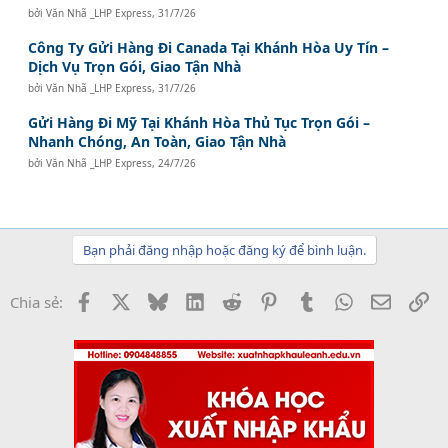
bởi
Văn Nhã _LHP Express
,
31/7/26
Công Ty Gửi Hàng Đi Canada Tại Khánh Hòa Uy Tín –
Dịch Vụ Trọn Gói, Giao Tận Nhà
bởi
Văn Nhã _LHP Express
,
31/7/26
Gửi Hàng Đi Mỹ Tại Khánh Hòa Thủ Tục Trọn Gói –
Nhanh Chóng, An Toàn, Giao Tận Nhà
bởi
Văn Nhã _LHP Express
,
24/7/26
Bạn phải đăng nhập hoặc đăng ký để bình luận.
Facebook
X
Bluesky
LinkedIn
Reddit
Pinterest
Tumblr
WhatsApp
Email
Li
Chia sẻ: