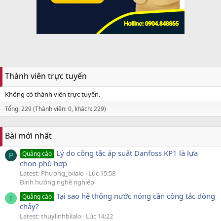
Thành viên trực tuyến
Không có thành viên trực tuyến.
Tổng: 229 (Thành viên: 0, khách: 229)
Bài mới nhất
Lý do công tắc áp suất Danfoss KP1 là lựa
Quảng cáo
P
chọn phù hợp
Latest: Phương_bilalo
Lúc 15:58
Định hướng nghề nghiệp
Tại sao hệ thống nước nóng cần công tắc dòng
Quảng cáo
T
chảy?
Latest: thuylinhbilalo
Lúc 14:22