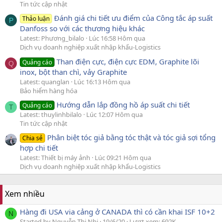
Tin tức cập nhật
Đánh giá chi tiết ưu điểm của Công tắc áp suất
Thảo luận
P
Danfoss so với các thương hiệu khác
Latest: Phương_bilalo
Lúc 16:58 Hôm qua
Dịch vụ doanh nghiệp xuất nhập khẩu-Logistics
Than điện cực, điện cực EDM, Graphite lõi
Quảng cáo
Q
inox, bột than chì, vảy Graphite
Latest: quanglan
Lúc 16:13 Hôm qua
Bảo hiểm hàng hóa
Hướng dẫn lắp đồng hồ áp suất chi tiết
Quảng cáo
T
Latest: thuylinhbilalo
Lúc 12:07 Hôm qua
Tin tức cập nhật
Phân biệt tóc giả bằng tóc thật và tóc giả sợi tổng
Chia sẻ
hợp chi tiết
Latest: Thiết bị máy ảnh
Lúc 09:21 Hôm qua
Dịch vụ doanh nghiệp xuất nhập khẩu-Logistics
Xem nhiều
Hàng đi USA via cảng ở CANADA thì có cần khai ISF 10+2
N
Started by Nguyễn Thị Nhi
19/6/20
Lượt xem: 692K