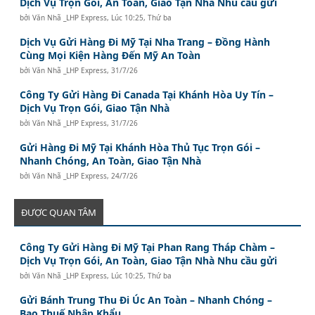
Dịch Vụ Trọn Gói, An Toàn, Giao Tận Nhà Nhu cầu gửi
bởi
Văn Nhã _LHP Express
,
Lúc 10:25, Thứ ba
Dịch Vụ Gửi Hàng Đi Mỹ Tại Nha Trang – Đồng Hành
Cùng Mọi Kiện Hàng Đến Mỹ An Toàn
bởi
Văn Nhã _LHP Express
,
31/7/26
Công Ty Gửi Hàng Đi Canada Tại Khánh Hòa Uy Tín –
Dịch Vụ Trọn Gói, Giao Tận Nhà
bởi
Văn Nhã _LHP Express
,
31/7/26
Gửi Hàng Đi Mỹ Tại Khánh Hòa Thủ Tục Trọn Gói –
Nhanh Chóng, An Toàn, Giao Tận Nhà
bởi
Văn Nhã _LHP Express
,
24/7/26
ĐƯỢC QUAN TÂM
Công Ty Gửi Hàng Đi Mỹ Tại Phan Rang Tháp Chàm –
Dịch Vụ Trọn Gói, An Toàn, Giao Tận Nhà Nhu cầu gửi
bởi
Văn Nhã _LHP Express
,
Lúc 10:25, Thứ ba
Gửi Bánh Trung Thu Đi Úc An Toàn – Nhanh Chóng –
Bao Thuế Nhập Khẩu