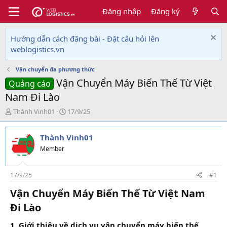
Đăng nhập
Đăng ký
Hướng dẫn cách đăng bài - Đặt câu hỏi lên
weblogistics.vn
Vận chuyển đa phương thức
Vận Chuyển Máy Biến Thế Từ Việt
Quảng cáo
Nam Đi Lào
T
N
Thành Vinh01
17/9/25
h
g
r
à
Thành Vinh01
e
y
a
g
Member
d
ử
s
i
t
17/9/25
#1
a
Vận Chuyển Máy Biến Thế Từ Việt Nam
r
t
Đi Lào​
e
r
1. Giới thiệu về dịch vụ vận chuyển máy biến thế