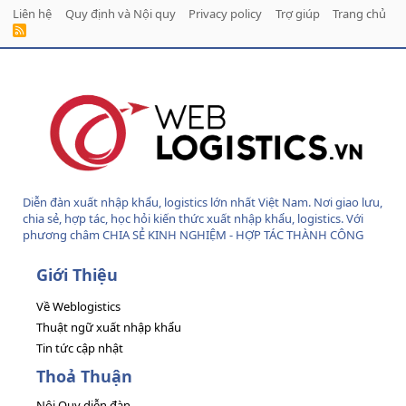
Liên hệ
Quy định và Nội quy
Privacy policy
Trợ giúp
Trang chủ
R
S
S
Diễn đàn xuất nhập khẩu, logistics lớn nhất Việt Nam. Nơi giao lưu,
chia sẻ, hợp tác, học hỏi kiến thức xuất nhập khẩu, logistics. Với
phương châm CHIA SẺ KINH NGHIỆM - HỢP TÁC THÀNH CÔNG
Giới Thiệu
Về Weblogistics
Thuật ngữ xuất nhập khẩu
Tin tức cập nhật
Thoả Thuận
Nội Quy diễn đàn