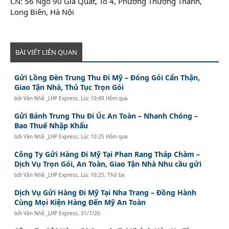
CN: 56 Ngõ 90 Gia Quất, Tổ 4, Phường Thượng Thanh,
Long Biên, Hà Nội
BÀI VIẾT LIÊN QUAN
Gửi Lồng Đèn Trung Thu Đi Mỹ – Đóng Gói Cẩn Thận,
Giao Tận Nhà, Thủ Tục Trọn Gói
bởi
Văn Nhã _LHP Express
,
Lúc 10:49 Hôm qua
Gửi Bánh Trung Thu Đi Úc An Toàn – Nhanh Chóng –
Bao Thuế Nhập Khẩu
bởi
Văn Nhã _LHP Express
,
Lúc 10:25 Hôm qua
Công Ty Gửi Hàng Đi Mỹ Tại Phan Rang Tháp Chàm –
Dịch Vụ Trọn Gói, An Toàn, Giao Tận Nhà Nhu cầu gửi
bởi
Văn Nhã _LHP Express
,
Lúc 10:25, Thứ ba
Dịch Vụ Gửi Hàng Đi Mỹ Tại Nha Trang – Đồng Hành
Cùng Mọi Kiện Hàng Đến Mỹ An Toàn
bởi
Văn Nhã _LHP Express
,
31/7/26