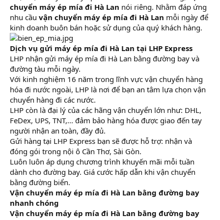
chuyển máy ép mía đi Hà Lan
nói riêng. Nhằm đáp ứng
nhu cầu
vận chuyển máy ép mía đi Hà Lan
mỗi ngày để
kinh doanh buôn bán hoặc sử dụng của quý khách hàng.
Dịch vụ gửi máy ép mía đi Hà Lan tại LHP Express
LHP nhận gửi máy ép mía đi Hà Lan bằng đường bay và
đường tàu mỗi ngày.
Với kinh nghiệm 16 năm trong lĩnh vực vận chuyển hàng
hóa đi nước ngoài, LHP là nơi để bạn an tâm lựa chọn vận
chuyển hàng đi các nước.
LHP còn là đại lý của các hãng vận chuyển lớn như: DHL,
FeDex, UPS, TNT,... đảm bảo hàng hóa được giao đến tay
người nhận an toàn, đầy đủ.
Gửi hàng tại LHP Express bạn sẽ được hỗ trợ: nhận và
đóng gói trong nội ô Cần Thơ, Sài Gòn.
Luôn luôn áp dụng chương trình khuyến mãi mỗi tuần
dành cho đường bay. Giá cước hấp dẫn khi vận chuyển
bằng đường biển.
Vận chuyển máy ép mía đi Hà Lan bằng đường bay
nhanh chóng
Vận chuyển máy ép mía đi Hà Lan bằng đường bay