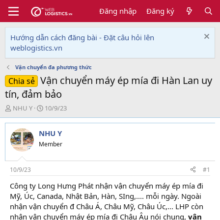
Đăng nhập
Đăng ký
Hướng dẫn cách đăng bài - Đặt câu hỏi lên
weblogistics.vn
Vận chuyển đa phương thức
Vận chuyển máy ép mía đi Hàn Lan uy
Chia sẻ
tín, đảm bảo
T
N
NHU Y
10/9/23
h
g
r
à
NHU Y
e
y
a
g
Member
d
ử
s
i
t
10/9/23
#1
a
Công ty Long Hưng Phát nhận vận chuyển máy ép mía đi
r
Mỹ, Úc, Canada, Nhật Bản, Hàn, SIng,.... mỗi ngày. Ngoài
t
e
nhận vận chuyển đ Châu Á, Châu Mỹ, Châu Úc,... LHP còn
r
nhận vận chuyển máy ép mía đi Châu Âu nói chung,
vận