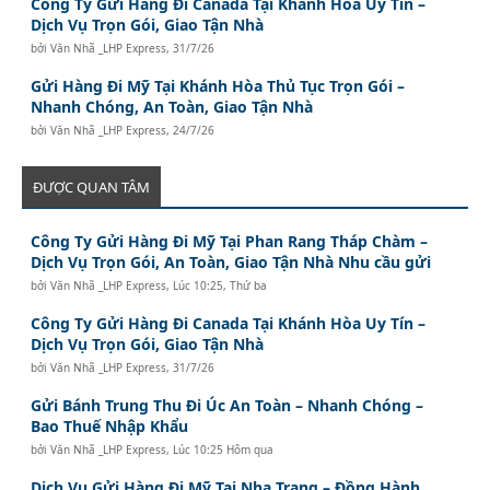
Công Ty Gửi Hàng Đi Canada Tại Khánh Hòa Uy Tín –
Dịch Vụ Trọn Gói, Giao Tận Nhà
bởi
Văn Nhã _LHP Express
,
31/7/26
Gửi Hàng Đi Mỹ Tại Khánh Hòa Thủ Tục Trọn Gói –
Nhanh Chóng, An Toàn, Giao Tận Nhà
bởi
Văn Nhã _LHP Express
,
24/7/26
ĐƯỢC QUAN TÂM
Công Ty Gửi Hàng Đi Mỹ Tại Phan Rang Tháp Chàm –
Dịch Vụ Trọn Gói, An Toàn, Giao Tận Nhà Nhu cầu gửi
bởi
Văn Nhã _LHP Express
,
Lúc 10:25, Thứ ba
Công Ty Gửi Hàng Đi Canada Tại Khánh Hòa Uy Tín –
Dịch Vụ Trọn Gói, Giao Tận Nhà
bởi
Văn Nhã _LHP Express
,
31/7/26
Gửi Bánh Trung Thu Đi Úc An Toàn – Nhanh Chóng –
Bao Thuế Nhập Khẩu
bởi
Văn Nhã _LHP Express
,
Lúc 10:25 Hôm qua
Dịch Vụ Gửi Hàng Đi Mỹ Tại Nha Trang – Đồng Hành