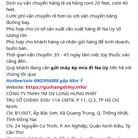
Dịch vụ vận chuyển hàng lẻ và hàng cont 20 feet, cont 40
feet.
Cước phí vận chuyển rẻ hơn so với vận chuyển bằng
đường bay.
Phù hợp cho cơ sở sản xuất cần xuất hàng đi Na Uy số
lượng lớn
Phù hợp cho khách hàng cá nhân gửi hàng để kinh doanh,
buôn bán.
Thời gian vận chuyển: 35 - 45 ngày làm việc tùy thuộc vào
cảng đến.
Quý khách đang cần
gửi máy ép mía đi Na Uy
liên hệ với
chúng tôi qua:
Hotline/zalo 0902956808 gặp Như Ý
Website:
https://guihangdimy.info/
CÔNG TY TNHH TM DV LONG HƯNG PHÁT
TRỤ SỞ CHÍNH: 656/ 11A CMT8, P 11, Q.3, TP Hồ Chí
Minh.
CN: B1/007, Ấp Bắc Sơn, Xã Quang Trung, Q. Thống Nhất,
Tỉnh Đồng Nai
CN: 24 Nguyễn Cư Trinh, P. An Nghiệp, Quận Ninh Kiều, Tp
Cần Thơ