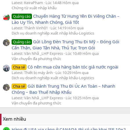
Latest: KeiraPham
Lúc 14:48 Hôm qua
Chứng từ xuất nhập khẩu
Chuyển Hàng Từ Hưng Yên Đi Viêng Chăn –
Quảng cáo
Lào Uy Tín, Nhanh Chóng, Giá Tốt
Latest: Thành Vinh01
Lúc 14:19 Hôm qua
Dịch vụ doanh nghiệp xuất nhập khẩu-Logistics
Gửi Lồng Đèn Trung Thu Đi Mỹ – Đóng Gói
Quảng cáo
Cẩn Thận, Giao Tận Nhà, Thủ Tục Trọn Gói
Latest: Văn Nhã _LHP Express
Lúc 10:49 Hôm qua
Vận chuyển đa phương thức
Có nên mua cửa hàng bán tóc giả nước ngoài
Chia sẻ
Latest: Thiết bị máy ảnh
Lúc 10:29 Hôm qua
Dịch vụ doanh nghiệp xuất nhập khẩu-Logistics
Gửi Bánh Trung Thu Đi Úc An Toàn – Nhanh
Chia sẻ
Chóng – Bao Thuế Nhập Khẩu
Latest: Văn Nhã _LHP Express
Lúc 10:25 Hôm qua
Vận chuyển đa phương thức
Xem nhiều
Hàng đi USA via cảng ở CANADA thì có cần khai ISF 10+2