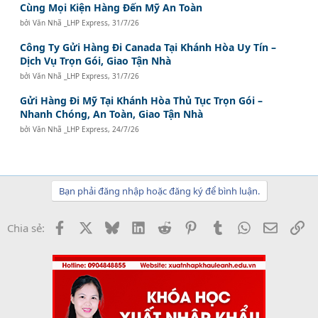
Cùng Mọi Kiện Hàng Đến Mỹ An Toàn
bởi
Văn Nhã _LHP Express
,
31/7/26
Công Ty Gửi Hàng Đi Canada Tại Khánh Hòa Uy Tín –
Dịch Vụ Trọn Gói, Giao Tận Nhà
bởi
Văn Nhã _LHP Express
,
31/7/26
Gửi Hàng Đi Mỹ Tại Khánh Hòa Thủ Tục Trọn Gói –
Nhanh Chóng, An Toàn, Giao Tận Nhà
bởi
Văn Nhã _LHP Express
,
24/7/26
Bạn phải đăng nhập hoặc đăng ký để bình luận.
Facebook
X
Bluesky
LinkedIn
Reddit
Pinterest
Tumblr
WhatsApp
Email
Li
Chia sẻ: