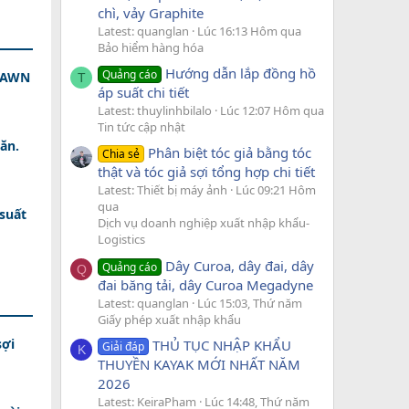
chì, vảy Graphite
Latest: quanglan
Lúc 16:13 Hôm qua
Bảo hiểm hàng hóa
Hướng dẫn lắp đồng hồ
Quảng cáo
 DAWN
T
áp suất chi tiết
Latest: thuylinhbilalo
Lúc 12:07 Hôm qua
Tin tức cập nhật
ăn.
Phân biệt tóc giả bằng tóc
Chia sẻ
thật và tóc giả sợi tổng hợp chi tiết
Latest: Thiết bị máy ảnh
Lúc 09:21 Hôm
qua
 suất
Dịch vụ doanh nghiệp xuất nhập khẩu-
Logistics
Dây Curoa, dây đai, dây
Quảng cáo
Q
đai băng tải, dây Curoa Megadyne
Latest: quanglan
Lúc 15:03, Thứ năm
Giấy phép xuất nhập khẩu
sợi
THỦ TỤC NHẬP KHẨU
Giải đáp
K
THUYỀN KAYAK MỚI NHẤT NĂM
2026
Latest: KeiraPham
Lúc 14:48, Thứ năm