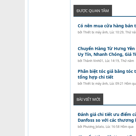
ĐƯỢC QUAN TÂM
Có nên mua cửa hàng bán tó
bởi
Thiết bị máy ảnh
,
Lúc 10:29, Thứ n
Chuyển Hàng Từ Hưng Yên Đ
Uy Tín, Nhanh Chóng, Giá T
bởi
Thành Vinh01
,
Lúc 14:19, Thứ năm
Phân biệt tóc giả bằng tóc t
tổng hợp chi tiết
bởi
Thiết bị máy ảnh
,
Lúc 09:21 Hôm qu
BÀI VIẾT MỚI
Đánh giá chi tiết ưu điểm c
Danfoss so với các thương 
bởi
Phương_bilalo
,
Lúc 16:58 Hôm qua