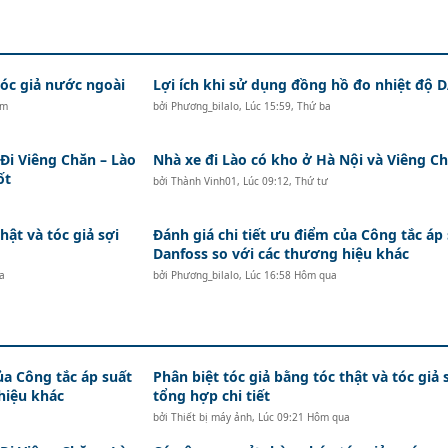
c giả nước ngoài
Lợi ích khi sử dụng đồng hồ đo nhiệt độ
ăm
bởi
Phương_bilalo
,
Lúc 15:59, Thứ ba
i Viêng Chăn – Lào
Nhà xe đi Lào có kho ở Hà Nội và Viêng Ch
ốt
bởi
Thành Vinh01
,
Lúc 09:12, Thứ tư
hật và tóc giả sợi
Đánh giá chi tiết ưu điểm của Công tắc áp
Danfoss so với các thương hiệu khác
a
bởi
Phương_bilalo
,
Lúc 16:58 Hôm qua
ủa Công tắc áp suất
Phân biệt tóc giả bằng tóc thật và tóc giả 
hiệu khác
tổng hợp chi tiết
bởi
Thiết bị máy ảnh
,
Lúc 09:21 Hôm qua