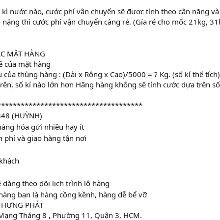
 kì nước nào, cước phí vận chuyển sẽ được tính theo cân nặng và
 nặng thì cước phí vận chuyển càng rẻ. (Gía rẻ cho mốc 21kg, 31
ÁC MẶT HÀNG
ế của mặt hàng
của thùng hàng : (Dài x Rộng x Cao)/5000 = ? Kg. (số kí thể tích)
rên, số kí nào lớn hơn Hãng hàng không sẽ tính cước dựa trên số
*************************************
848 (HUỲNH)
àng hóa gửi nhiều hay ít
phí và giao hàng tận nơi
 khách
 dàng theo dõi lịch trình lô hàng
hàng bạn là hàng cồng kềnh, hàng dễ bể vỡ
 HƯNG PHÁT
 Mạng Tháng 8 , Phường 11, Quận 3, HCM.