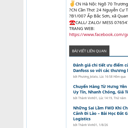
CN Hà Nội: Ngõ 70 Trương 
?CN Cần Thơ: 24 Nguyễn Cư T
?B1/007 Ấp Bắc Sơn, xã Quan
CALL/ ZALO/ MESS 0765
TRANG WEB:
https://www.facebook.com/g
BÀI VIẾT LIÊN QUAN
Đánh giá chi tiết ưu điểm c
Danfoss so với các thương 
bởi
Phương_bilalo
,
Lúc 16:58 Hôm qua
Chuyển Hàng Từ Hưng Yên Đ
Uy Tín, Nhanh Chóng, Giá T
bởi
Thành Vinh01
,
Lúc 14:19, Thứ năm
Những Sai Lầm FWD Khi C
Cảnh Đi Lào – Bài Học Đắt 
Logistics
bởi
Thành Vinh01
,
1/8/26