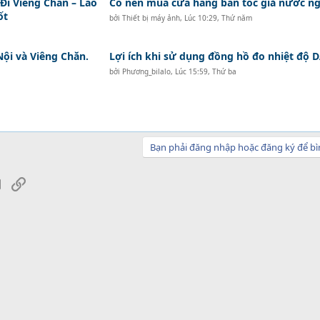
i Viêng Chăn – Lào
Có nên mua cửa hàng bán tóc giả nước ng
ốt
bởi
Thiết bị máy ảnh
,
Lúc 10:29, Thứ năm
Nội và Viêng Chăn.
Lợi ích khi sử dụng đồng hồ đo nhiệt độ
bởi
Phương_bilalo
,
Lúc 15:59, Thứ ba
Bạn phải đăng nhập hoặc đăng ký để bì
sApp
Email
Link