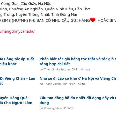
Công Giai, Cầu Giấy, Hà Nội.
rinh, Phường An nghiệp, Quận Ninh Kiều, Cần Thơ.
g Trung, huyện Thống Nhất, Tỉnh Đồng Nai
478848 (HUỲNH) KHI BẠN CÓ NHU CẦU GỬI HÀNG
. HOẶC IB 
uihangdimycanada/
ủa Công tắc áp suất
Phân biệt tóc giả bằng tóc thật và tóc giả 
hiệu khác
tổng hợp chi tiết
bởi
Thiết bị máy ảnh
,
Lúc 09:21 Hôm qua
i Viêng Chăn – Lào
Nhà xe đi Lào có kho ở Hà Nội và Viêng Ch
ốt
bởi
Thành Vinh01
,
Lúc 09:12, Thứ tư
huyển Hàng Quá
Cấu tạo đồng hồ đo nhiệt độ dạng dây và
Giá Cho Người Làm
dụng
bởi
Phương_bilalo
,
31/7/26