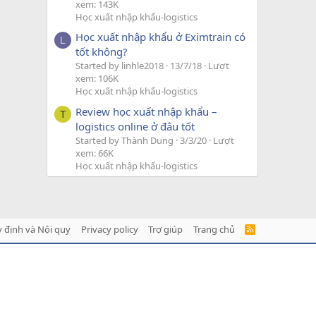
xem: 143K
Học xuất nhập khẩu-logistics
Học xuất nhập khẩu ở Eximtrain có
L
tốt không?
Started by linhle2018
13/7/18
Lượt
xem: 106K
Học xuất nhập khẩu-logistics
Review học xuất nhập khẩu –
T
logistics online ở đâu tốt
Started by Thành Dung
3/3/20
Lượt
xem: 66K
Học xuất nhập khẩu-logistics
 định và Nội quy
Privacy policy
Trợ giúp
Trang chủ
R
S
S