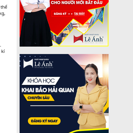
 thể
kg,
.
 kí