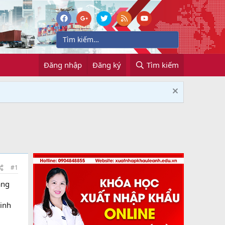
Đăng nhập
Đăng ký
Tìm kiếm
#1
àng
inh