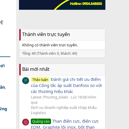
VỀ
Thành viên trực tuyến
Không có thành viên trực tuyến.
Tổng: 49 (Thành viên: 0, khách: 49)
sợi
Bài mới nhất
Đánh giá chi tiết ưu điểm
Thảo luận
P
của Công tắc áp suất Danfoss so với
ăn.
các thương hiệu khác
Latest: Phương_bilalo
Lúc 16:58 Hôm
qua
Dịch vụ doanh nghiệp xuất nhập khẩu-
 ứng
Logistics
Than điện cực, điện cực
Quảng cáo
Q
EDM, Graphite lõi inox, bột than