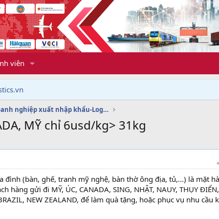
nh viên
tics.vn
Dịch vụ doanh nghiệp xuất nhập khẩu-Logistics
ADA, MỸ chỉ 6usd/kg> 31kg
 đình (bàn, ghế, tranh mỹ nghệ, bàn thờ ông địa, tủ,...) là mặt h
ch hàng gửi đi MỸ, ÚC, CANADA, SING, NHẬT, NAUY, THỤY ĐIỂN,
BRAZIL, NEW ZEALAND, để làm quà tặng, hoặc phục vụ nhu cầu k