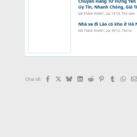
Chuyển Hàng Từ Hưng Yên Đ
Uy Tín, Nhanh Chóng, Giá T
bởi
Thành Vinh01
,
Lúc 14:19, Thứ năm
Nhà xe đi Lào có kho ở Hà 
bởi
Thành Vinh01
,
Lúc 09:12, Thứ tư
Facebook
X
Bluesky
LinkedIn
Reddit
Pinterest
Tumblr
What
Chia sẻ: