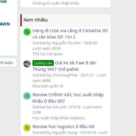
oài
Chứng từ xuất nhập khẩu
Xem nhiều
 DAWN
Hàng đi USA via cảng ở CANADA thì
N
có cần khai ISF 10+2
Started by Nguyễn Thị Nhi
19/6/20
Lượt xem: 692K
Thủ tục hải quan
Giá Xe tải Faw 8 tấn
nh luận.
Quảng cáo
Thùng 9M7 chở pallet.
Started by oToHungPhat
25/1/21
Lượt
xem: 468K
Mua bán quốc tế
Review CHÍNH XÁC học xuất nhập
H
khẩu ở đâu tốt?
Started by Hà Linh
2/5/18
Lượt xem:
233K
Học xuất nhập khẩu-logistics
Review học logistics ở đâu tốt
N
Started by Nguyễn Sung
13/10/18
Lượt