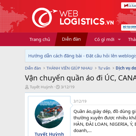
Diễn đàn
Trang chủ
Có gì mới
Thà
Hướng dẫn cách đăng bài - Đặt câu hỏi lên weblogis
Diễn đàn
THÀNH VIÊN GIÚP NHAU
Tư vấn
Vận chuyển quần áo đi ÚC, CAN
T
N
Tuyết Huỳnh
3/12/19
h
g
r
à
3/12/19
e
y
a
g
Quần áo,giày dép, đồ dùng gia
d
ử
thường xuyên được nhiều khá
s
i
HÀN, ĐÀI LOAN, NIGERIA, Ý, 
t
doanh,...
a
Tuyết Huỳnh
r