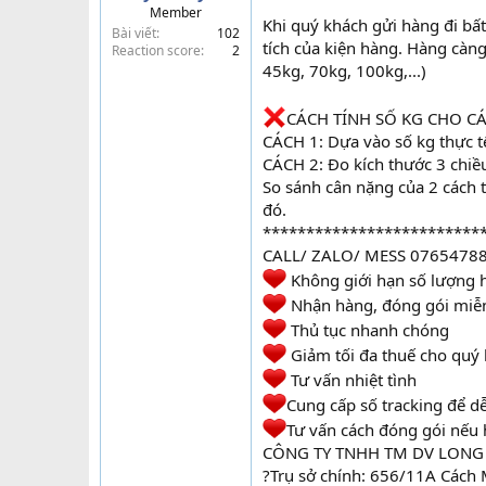
Member
t
Khi quý khách gửi hàng đi bất
Bài viết
102
e
tích của kiện hàng. Hàng càng
Reaction score
2
r
45kg, 70kg, 100kg,...)
CÁCH TÍNH SỐ KG CHO C
CÁCH 1: Dựa vào số kg thực t
CÁCH 2: Đo kích thước 3 chiều 
So sánh cân nặng của 2 cách t
đó.
*************************
CALL/ ZALO/ MESS 0765478
Không giới hạn số lượng h
Nhận hàng, đóng gói miễn 
Thủ tục nhanh chóng
Giảm tối đa thuế cho quý
Tư vấn nhiệt tình
Cung cấp số tracking để dễ
Tư vấn cách đóng gói nếu 
CÔNG TY TNHH TM DV LONG
?Trụ sở chính: 656/11A Cách