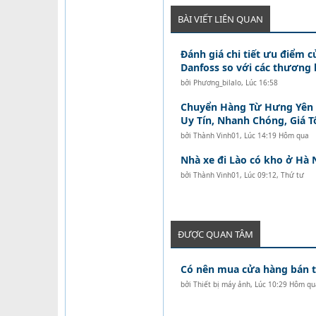
BÀI VIẾT LIÊN QUAN
Đánh giá chi tiết ưu điểm c
Danfoss so với các thương 
bởi
Phương_bilalo
,
Lúc 16:58
Chuyển Hàng Từ Hưng Yên Đ
Uy Tín, Nhanh Chóng, Giá T
bởi
Thành Vinh01
,
Lúc 14:19 Hôm qua
Nhà xe đi Lào có kho ở Hà 
bởi
Thành Vinh01
,
Lúc 09:12, Thứ tư
ĐƯỢC QUAN TÂM
Có nên mua cửa hàng bán tó
bởi
Thiết bị máy ảnh
,
Lúc 10:29 Hôm qu