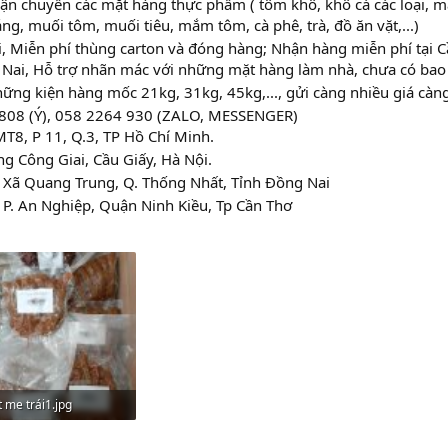
vận chuyển các mặt hàng thực phẩm ( tôm khô, khô cá các loại, 
ng, muối tôm, muối tiêu, mắm tôm, cà phê, trà, đồ ăn vặt,...)
ơi, Miễn phí thùng carton và đóng hàng; Nhận hàng miễn phí tại 
 Nai, Hỗ trợ nhãn mác với những mặt hàng làm nhà, chưa có bao
những kiện hàng mốc 21kg, 31kg, 45kg,..., gửi càng nhiều giá càn
808 (Ý), 058 2264 930 (ZALO, MESSENGER)
8, P 11, Q.3, TP Hồ Chí Minh.
 Công Giai, Cầu Giấy, Hà Nội.
 Xã Quang Trung, Q. Thống Nhất, Tỉnh Đồng Nai
P. An Nghiệp, Quận Ninh Kiều, Tp Cần Thơ
 me trái1.jpg
.1 KB · Lượt xem: 158