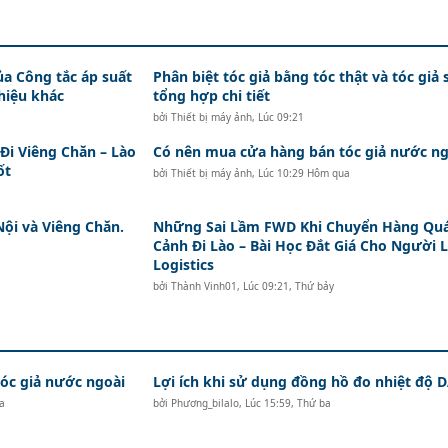
ủa Công tắc áp suất
Phân biệt tóc giả bằng tóc thật và tóc giả 
hiệu khác
tổng hợp chi tiết
bởi
Thiết bị máy ảnh
,
Lúc 09:21
i Viêng Chăn – Lào
Có nên mua cửa hàng bán tóc giả nước ng
ốt
bởi
Thiết bị máy ảnh
,
Lúc 10:29 Hôm qua
Nội và Viêng Chăn.
Những Sai Lầm FWD Khi Chuyển Hàng Qu
Cảnh Đi Lào – Bài Học Đắt Giá Cho Người 
Logistics
bởi
Thành Vinh01
,
Lúc 09:21, Thứ bảy
c giả nước ngoài
Lợi ích khi sử dụng đồng hồ đo nhiệt độ
a
bởi
Phương_bilalo
,
Lúc 15:59, Thứ ba