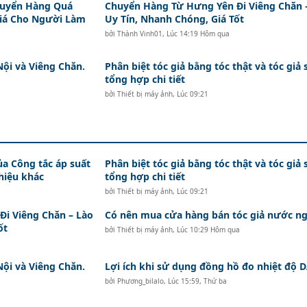
huyển Hàng Quá
Chuyển Hàng Từ Hưng Yên Đi Viêng Chăn 
Giá Cho Người Làm
Uy Tín, Nhanh Chóng, Giá Tốt
bởi
Thành Vinh01
,
Lúc 14:19 Hôm qua
Nội và Viêng Chăn.
Phân biệt tóc giả bằng tóc thật và tóc giả 
tổng hợp chi tiết
bởi
Thiết bị máy ảnh
,
Lúc 09:21
ủa Công tắc áp suất
Phân biệt tóc giả bằng tóc thật và tóc giả 
hiệu khác
tổng hợp chi tiết
bởi
Thiết bị máy ảnh
,
Lúc 09:21
i Viêng Chăn – Lào
Có nên mua cửa hàng bán tóc giả nước ng
ốt
bởi
Thiết bị máy ảnh
,
Lúc 10:29 Hôm qua
Nội và Viêng Chăn.
Lợi ích khi sử dụng đồng hồ đo nhiệt độ
bởi
Phương_bilalo
,
Lúc 15:59, Thứ ba