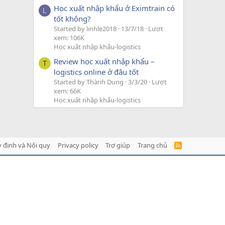
Học xuất nhập khẩu ở Eximtrain có
L
tốt không?
Started by linhle2018
13/7/18
Lượt
xem: 106K
Học xuất nhập khẩu-logistics
Review học xuất nhập khẩu –
T
logistics online ở đâu tốt
Started by Thành Dung
3/3/20
Lượt
xem: 66K
Học xuất nhập khẩu-logistics
 định và Nội quy
Privacy policy
Trợ giúp
Trang chủ
R
S
S