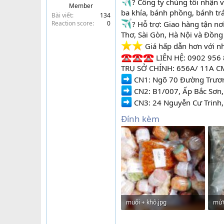
? Công ty chúng tôi nhận 
Member
t
ba khía, bánh phồng, bánh trá
Bài viết
134
e
Reaction score
0
? Hỗ trợ: Giao hàng tận n
r
Thơ, Sài Gòn, Hà Nội và Đồng
️ Giá hấp dẫn hơn với 
LIÊN HỆ: 0902 956 
TRỤ SỞ CHÍNH: 656A/ 11A CMT
CN1: Ngõ 70 Đường Trương
CN2: B1/007, Ấp Bắc Sơn,
CN3: 24 Nguyễn Cư Trinh, 
Đính kèm
muối + khô.jpg
mứt
312.4 KB · Lượt xem: 152
347