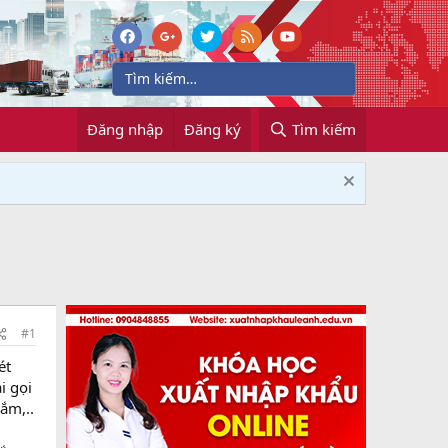
Đăng nhập
Đăng ký
Tìm kiếm
#1
ét
i gọi
ắm,..