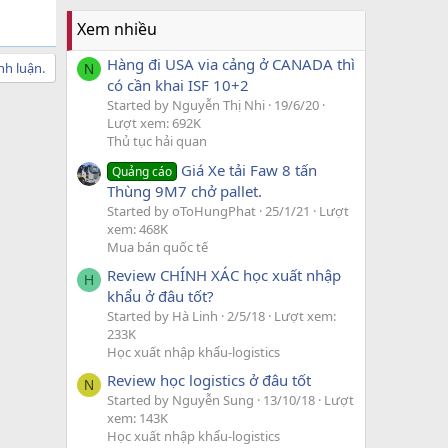
Xem nhiều
Hàng đi USA via cảng ở CANADA thì
nh luận.
N
có cần khai ISF 10+2
Started by Nguyễn Thị Nhi
19/6/20
Lượt xem: 692K
Thủ tục hải quan
Giá Xe tải Faw 8 tấn
Quảng cáo
Thùng 9M7 chở pallet.
Started by oToHungPhat
25/1/21
Lượt
xem: 468K
Mua bán quốc tế
Review CHÍNH XÁC học xuất nhập
H
khẩu ở đâu tốt?
Started by Hà Linh
2/5/18
Lượt xem:
233K
Học xuất nhập khẩu-logistics
Review học logistics ở đâu tốt
N
Started by Nguyễn Sung
13/10/18
Lượt
xem: 143K
Học xuất nhập khẩu-logistics