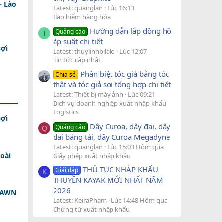
– Lào
Latest: quanglan
Lúc 16:13
Bảo hiểm hàng hóa
Hướng dẫn lắp đồng hồ
Quảng cáo
T
áp suất chi tiết
sợi
Latest: thuylinhbilalo
Lúc 12:07
Tin tức cập nhật
Phân biệt tóc giả bằng tóc
Chia sẻ
thật và tóc giả sợi tổng hợp chi tiết
Latest: Thiết bị máy ảnh
Lúc 09:21
Dịch vụ doanh nghiệp xuất nhập khẩu-
Logistics
sợi
Dây Curoa, dây đai, dây
Quảng cáo
Q
đai băng tải, dây Curoa Megadyne
Latest: quanglan
Lúc 15:03 Hôm qua
oài
Giấy phép xuất nhập khẩu
THỦ TỤC NHẬP KHẨU
Giải đáp
K
THUYỀN KAYAK MỚI NHẤT NĂM
2026
 DAWN
Latest: KeiraPham
Lúc 14:48 Hôm qua
Chứng từ xuất nhập khẩu