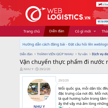
Diễn đàn
Trang chủ
Có gì mới
Thà
Hướng dẫn cách đăng bài - Đặt câu hỏi lên weblogis
Diễn đàn
THÀNH VIÊN GIÚP NHAU
Tư vấn
Vận chuyển thực phẩm đi nước
T
N
NHU Y
29/2/20
h
g
r
à
29/2/20
e
y
a
g
Mỗi quốc gia, mỗi dân tộc đề
d
ử
đặc trưng của nơi đó. Mỗi nơ
s
i
là quê hương luôn trong tâm t
t
ấy thế vậy mà ấm lòng những
a
NHU Y
r