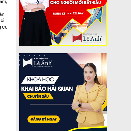
mắm,
Cần
 bì
g ưu