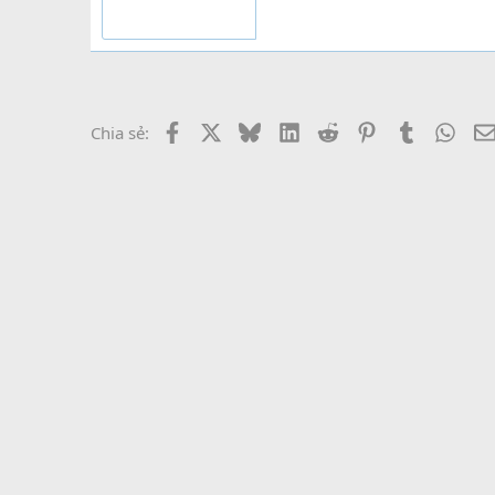
Facebook
X
Bluesky
LinkedIn
Reddit
Pinterest
Tumblr
What
Chia sẻ: