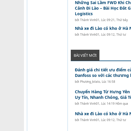
Những Sai Lầm FWD Khi C
Cảnh Đi Lào – Bài Học Đắt 
Logistics
bởi
Thành Vinh01
,
Lúc 09:21, Thứ bảy
Nhà xe đi Lào có kho ở Hà 
bởi
Thành Vinh01
,
Lúc 09:12, Thứ tư
BÀI VIẾT MỚI
Đánh giá chi tiết ưu điểm c
Danfoss so với các thương 
bởi
Phương_bilalo
,
Lúc 16:58
Chuyển Hàng Từ Hưng Yên Đ
Uy Tín, Nhanh Chóng, Giá T
bởi
Thành Vinh01
,
Lúc 14:19 Hôm qua
Nhà xe đi Lào có kho ở Hà 
bởi
Thành Vinh01
,
Lúc 09:12, Thứ tư