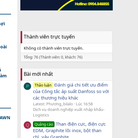
sợi
Thành viên trực tuyến
oài
Không có thành viên trực tuyến.
Tổng: 76 (Thành viên: 0, khách: 76)
á
Bài mới nhất
Làm
Đánh giá chi tiết ưu điểm
Thảo luận
P
của Công tắc áp suất Danfoss so với
các thương hiệu khác
Latest: Phương_bilalo
Lúc 16:58
Dịch vụ doanh nghiệp xuất nhập khẩu-
Logistics
 DAWN
Than điện cực, điện cực
Quảng cáo
Q
EDM, Graphite lõi inox, bột than
chì, vảy Graphite